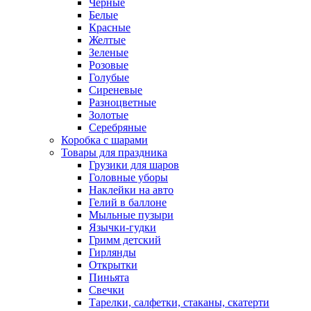
Черные
Белые
Красные
Желтые
Зеленые
Розовые
Голубые
Сиреневые
Разноцветные
Золотые
Серебряные
Коробка с шарами
Товары для праздника
Грузики для шаров
Головные уборы
Наклейки на авто
Гелий в баллоне
Мыльные пузыри
Язычки-гудки
Гримм детский
Гирлянды
Открытки
Пиньята
Свечки
Тарелки, салфетки, стаканы, скатерти