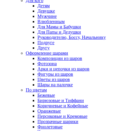
Для кого
Детям
Девушке
Мужчине
Влюбленным
Для Мамы и Бабушки
Для Папы и Дедушки
Руководителю, Боссу, Начальнику
Подруге
Другу
Оформление шарами
Композиции из шаров
Фотозона
Арки и цепочки из шаров
Фигуры из шаров
Цветы из шаров
Шары на палочке
По цветам
Бежевые
Бирюзовые и Тиффани
Коричневые и Кофейные
Оранжевые
Персиковые и Кремовые
Прозрачные шарики
Фиолетовые