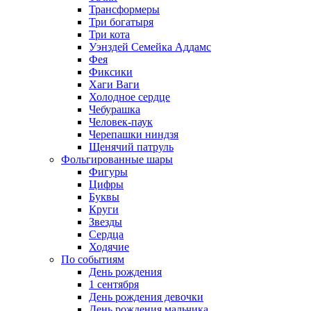
Трансформеры
Три богатыря
Три кота
Уэнздей Семейка Аддамс
Фея
Фиксики
Хаги Ваги
Холодное сердце
Чебурашка
Человек-паук
Черепашки ниндзя
Щенячий патруль
Фольгированные шары
Фигуры
Цифры
Буквы
Круги
Звезды
Сердца
Ходячие
По событиям
День рождения
1 сентября
День рождения девочки
День рождения мальчика