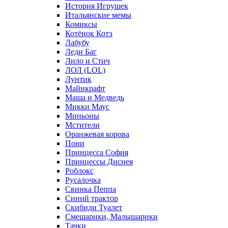
История Игрушек
Итальянские мемы
Комиксы
Котёнок Котэ
Лабубу
Леди Баг
Лило и Стич
ЛОЛ (LOL)
Лунтик
Майнкрафт
Маша и Медведь
Микки Маус
Миньоны
Мстители
Оранжевая корова
Пони
Принцесса София
Принцессы Диснея
Роблокс
Русалочка
Свинка Пеппа
Синий трактор
Скибиди Туалет
Смешарики, Малышарики
Тачки