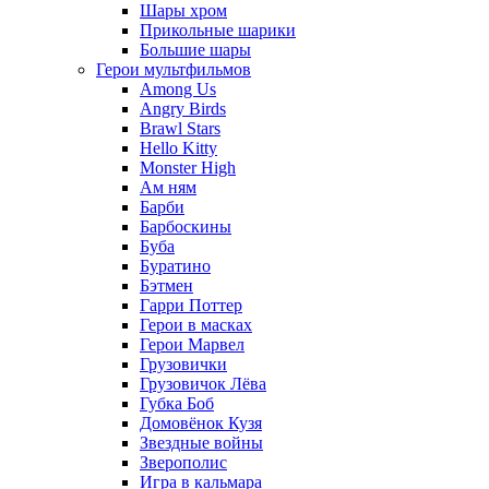
Шары хром
Прикольные шарики
Большие шары
Герои мультфильмов
Among Us
Angry Birds
Brawl Stars
Hello Kitty
Monster High
Ам ням
Барби
Барбоскины
Буба
Буратино
Бэтмен
Гарри Поттер
Герои в масках
Герои Марвел
Грузовички
Грузовичок Лёва
Губка Боб
Домовёнок Кузя
Звездные войны
Зверополис
Игра в кальмара