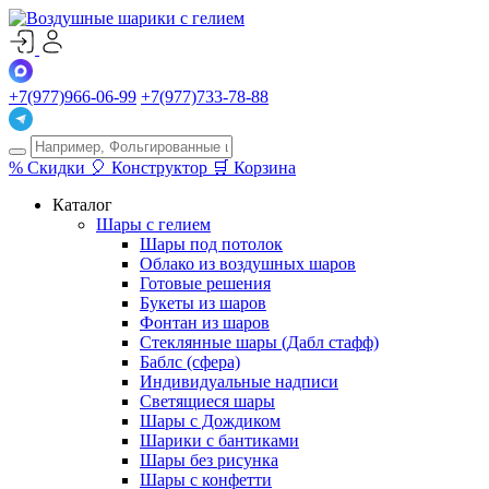
+7(977)966-06-99
+7(977)733-78-88
%
Скидки
🎈
Конструктор
🛒
Корзина
Каталог
Шары с гелием
Шары под потолок
Облако из воздушных шаров
Готовые решения
Букеты из шаров
Фонтан из шаров
Стеклянные шары (Дабл стафф)
Баблс (сфера)
Индивидуальные надписи
Светящиеся шары
Шары с Дождиком
Шарики с бантиками
Шары без рисунка
Шары с конфетти