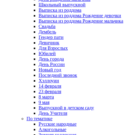
Школьный выпускной
Выписка из роддома
Выписка из роддома Рождение девочки
Выписка из роддома Рождение мальчика
Свадьба
Дембель
Гендер пати
Девичник
Для Взрослых
Юбилей
День города
День России
Новый год
Последний звонок
Хэллоуин
14 февраля
23 февраля
8 марта
9 мая
Выпускной в детском саду
День Учителя
По тематике
Русские народные
Алкогольные
Зимняя коллекция