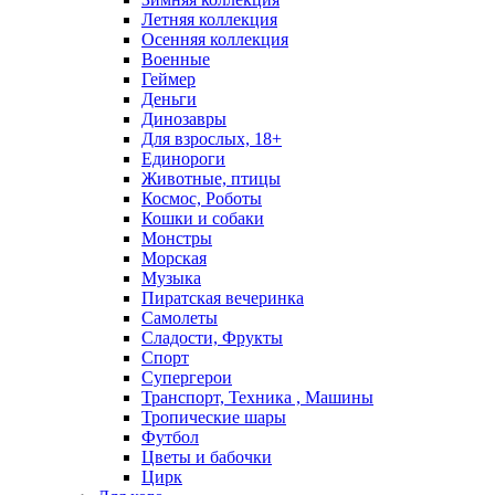
Летняя коллекция
Осенняя коллекция
Военные
Геймер
Деньги
Динозавры
Для взрослых, 18+
Единороги
Животные, птицы
Космос, Роботы
Кошки и собаки
Монстры
Морская
Музыка
Пиратская вечеринка
Самолеты
Сладости, Фрукты
Спорт
Супергерои
Транспорт, Техника , Машины
Тропические шары
Футбол
Цветы и бабочки
Цирк