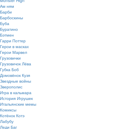
Monster High
Ам ням
Барби
Барбоскины
Буба
Буратино
Бэтмен
Гарри Поттер
Герои в масках
Герои Марвел
Грузовички
Грузовичок Лёва
Губка Боб
Домовёнок Кузя
Звездные войны
Зверополис
Игра в кальмара
История Игрушек
Итальянские мемы
Комиксы
Котёнок Котэ
Лабубу
Леди Баг