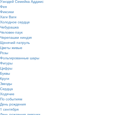
Уэнздей Семейка Аддамс
Фея
Фиксики
Хаги Ваги
Холодное сердце
Чебурашка
Человек-паук
Черепашки ниндзя
Щенячий патруль
Цветы живые
Розы
Фольгированные шары
Фигуры
Цифры
Буквы
Круги
Звезды
Сердца
Ходячие
По событиям
День рождения
1 сентября
День рождения девочки