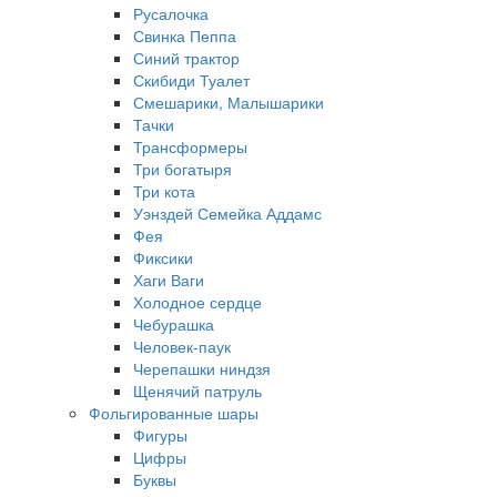
Русалочка
Свинка Пеппа
Синий трактор
Скибиди Туалет
Смешарики, Малышарики
Тачки
Трансформеры
Три богатыря
Три кота
Уэнздей Семейка Аддамс
Фея
Фиксики
Хаги Ваги
Холодное сердце
Чебурашка
Человек-паук
Черепашки ниндзя
Щенячий патруль
Фольгированные шары
Фигуры
Цифры
Буквы