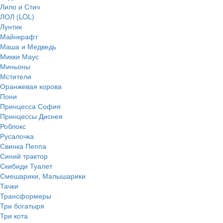
Лило и Стич
ЛОЛ (LOL)
Лунтик
Майнкрафт
Маша и Медведь
Микки Маус
Миньоны
Мстители
Оранжевая корова
Пони
Принцесса София
Принцессы Диснея
Роблокс
Русалочка
Свинка Пеппа
Синий трактор
Скибиди Туалет
Смешарики, Малышарики
Тачки
Трансформеры
Три богатыря
Три кота