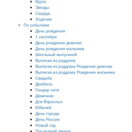
Круги
Звезды
Сердца
Ходячие
По событиям
День рождения
1 сентября
День рождения девочки
День рождения мальчика
Школьный выпускной
Выписка из роддома
Выписка из роддома Рождение девочки
Выписка из роддома Рождение мальчика
Свадьба
Дембель
Гендер пати
Девичник
Для Взрослых
Юбилей
День города
День России
Новый год
Последний звонок