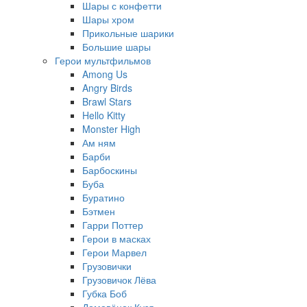
Шары с конфетти
Шары хром
Прикольные шарики
Большие шары
Герои мультфильмов
Among Us
Angry Birds
Brawl Stars
Hello Kitty
Monster High
Ам ням
Барби
Барбоскины
Буба
Буратино
Бэтмен
Гарри Поттер
Герои в масках
Герои Марвел
Грузовички
Грузовичок Лёва
Губка Боб