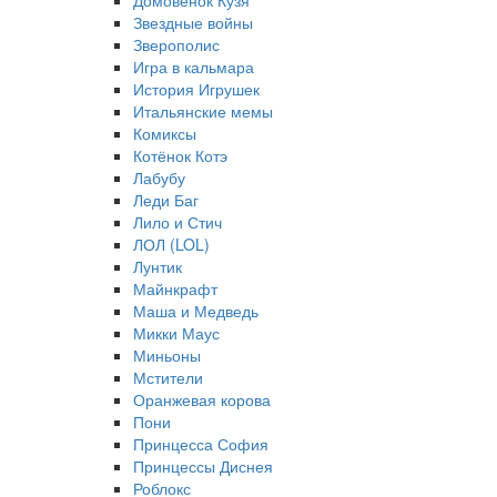
Домовёнок Кузя
Звездные войны
Зверополис
Игра в кальмара
История Игрушек
Итальянские мемы
Комиксы
Котёнок Котэ
Лабубу
Леди Баг
Лило и Стич
ЛОЛ (LOL)
Лунтик
Майнкрафт
Маша и Медведь
Микки Маус
Миньоны
Мстители
Оранжевая корова
Пони
Принцесса София
Принцессы Диснея
Роблокс