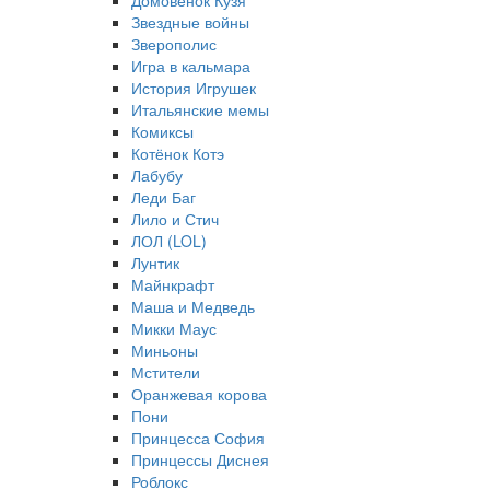
Домовёнок Кузя
Звездные войны
Зверополис
Игра в кальмара
История Игрушек
Итальянские мемы
Комиксы
Котёнок Котэ
Лабубу
Леди Баг
Лило и Стич
ЛОЛ (LOL)
Лунтик
Майнкрафт
Маша и Медведь
Микки Маус
Миньоны
Мстители
Оранжевая корова
Пони
Принцесса София
Принцессы Диснея
Роблокс