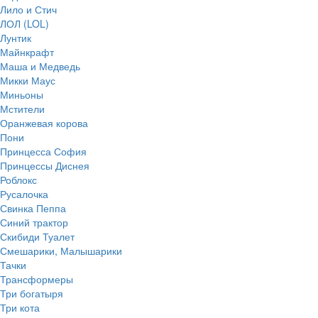
Лило и Стич
ЛОЛ (LOL)
Лунтик
Майнкрафт
Маша и Медведь
Микки Маус
Миньоны
Мстители
Оранжевая корова
Пони
Принцесса София
Принцессы Диснея
Роблокс
Русалочка
Свинка Пеппа
Синий трактор
Скибиди Туалет
Смешарики, Малышарики
Тачки
Трансформеры
Три богатыря
Три кота