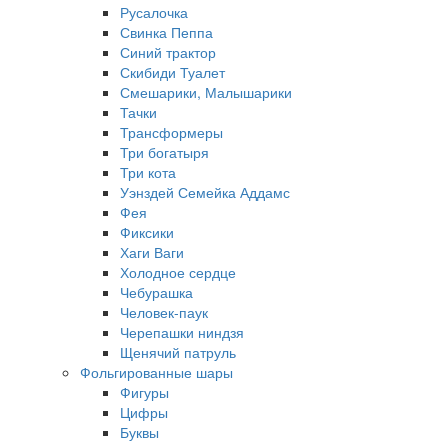
Русалочка
Свинка Пеппа
Синий трактор
Скибиди Туалет
Смешарики, Малышарики
Тачки
Трансформеры
Три богатыря
Три кота
Уэнздей Семейка Аддамс
Фея
Фиксики
Хаги Ваги
Холодное сердце
Чебурашка
Человек-паук
Черепашки ниндзя
Щенячий патруль
Фольгированные шары
Фигуры
Цифры
Буквы