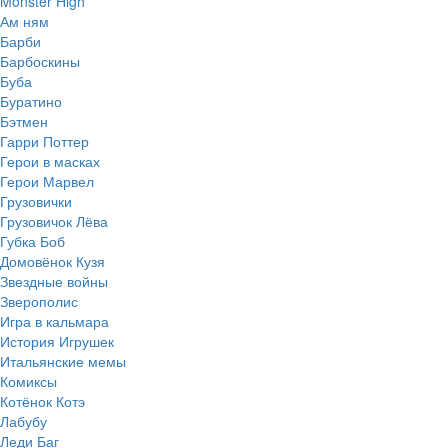
Monster High
Ам ням
Барби
Барбоскины
Буба
Буратино
Бэтмен
Гарри Поттер
Герои в масках
Герои Марвел
Грузовички
Грузовичок Лёва
Губка Боб
Домовёнок Кузя
Звездные войны
Зверополис
Игра в кальмара
История Игрушек
Итальянские мемы
Комиксы
Котёнок Котэ
Лабубу
Леди Баг