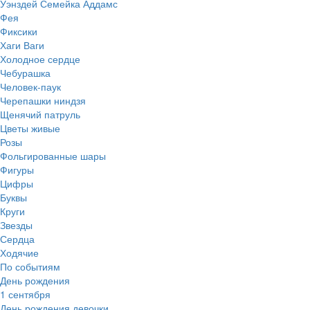
Уэнздей Семейка Аддамс
Фея
Фиксики
Хаги Ваги
Холодное сердце
Чебурашка
Человек-паук
Черепашки ниндзя
Щенячий патруль
Цветы живые
Розы
Фольгированные шары
Фигуры
Цифры
Буквы
Круги
Звезды
Сердца
Ходячие
По событиям
День рождения
1 сентября
День рождения девочки