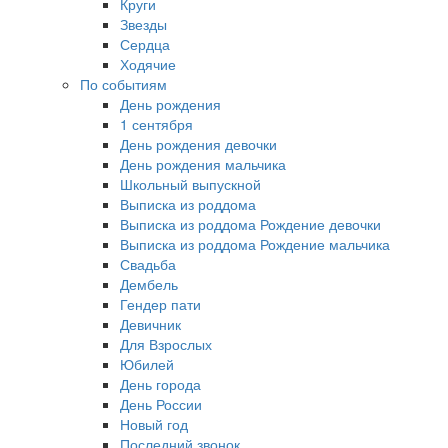
Круги
Звезды
Сердца
Ходячие
По событиям
День рождения
1 сентября
День рождения девочки
День рождения мальчика
Школьный выпускной
Выписка из роддома
Выписка из роддома Рождение девочки
Выписка из роддома Рождение мальчика
Свадьба
Дембель
Гендер пати
Девичник
Для Взрослых
Юбилей
День города
День России
Новый год
Последний звонок