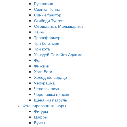
Русалочка
Свинка Пеппа
Синий трактор
Скибиди Туалет
Смешарики, Малышарики
Тачки
Трансформеры
Три богатыря
Три кота
Уэнздей Семейка Аддамс
Фея
Фиксики
Хаги Ваги
Холодное сердце
Чебурашка
Человек-паук
Черепашки ниндзя
Щенячий патруль
Фольгированные шары
Фигуры
Цифры
Буквы