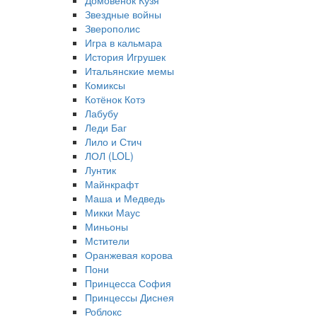
Домовёнок Кузя
Звездные войны
Зверополис
Игра в кальмара
История Игрушек
Итальянские мемы
Комиксы
Котёнок Котэ
Лабубу
Леди Баг
Лило и Стич
ЛОЛ (LOL)
Лунтик
Майнкрафт
Маша и Медведь
Микки Маус
Миньоны
Мстители
Оранжевая корова
Пони
Принцесса София
Принцессы Диснея
Роблокс