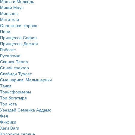
Маша и Медведь
Микки Маус
Миньоны
Мстители
Оранжевая корова
Пони
Принцесса София
Принцессы Диснея
Роблокс
Русалочка
Свинка Пеппа
Синий трактор
Скибиди Туалет
Смешарики, Малышарики
Тачки
Трансформеры
Три богатыря
Три кота
Уэнздей Семейка Аддамс
Фея
Фиксики
Хаги Ваги
Холодное сердце