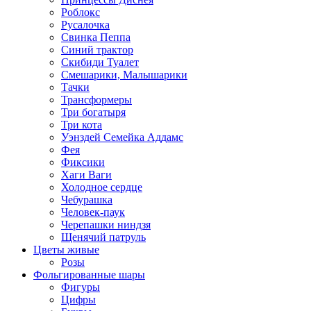
Роблокс
Русалочка
Свинка Пеппа
Синий трактор
Скибиди Туалет
Смешарики, Малышарики
Тачки
Трансформеры
Три богатыря
Три кота
Уэнздей Семейка Аддамс
Фея
Фиксики
Хаги Ваги
Холодное сердце
Чебурашка
Человек-паук
Черепашки ниндзя
Щенячий патруль
Цветы живые
Розы
Фольгированные шары
Фигуры
Цифры