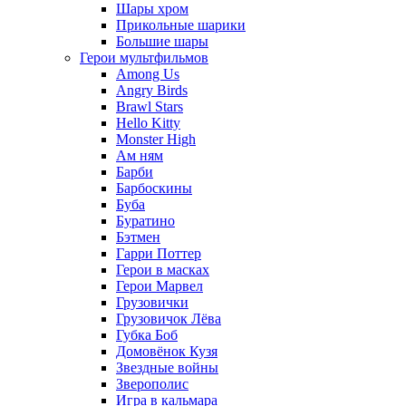
Шары хром
Прикольные шарики
Большие шары
Герои мультфильмов
Among Us
Angry Birds
Brawl Stars
Hello Kitty
Monster High
Ам ням
Барби
Барбоскины
Буба
Буратино
Бэтмен
Гарри Поттер
Герои в масках
Герои Марвел
Грузовички
Грузовичок Лёва
Губка Боб
Домовёнок Кузя
Звездные войны
Зверополис
Игра в кальмара