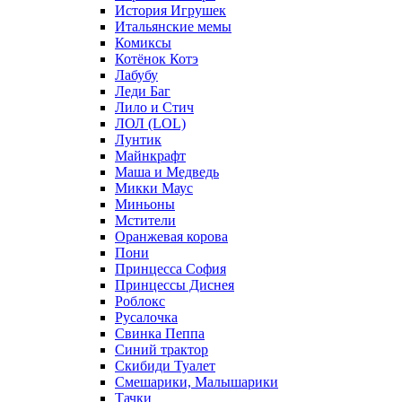
История Игрушек
Итальянские мемы
Комиксы
Котёнок Котэ
Лабубу
Леди Баг
Лило и Стич
ЛОЛ (LOL)
Лунтик
Майнкрафт
Маша и Медведь
Микки Маус
Миньоны
Мстители
Оранжевая корова
Пони
Принцесса София
Принцессы Диснея
Роблокс
Русалочка
Свинка Пеппа
Синий трактор
Скибиди Туалет
Смешарики, Малышарики
Тачки