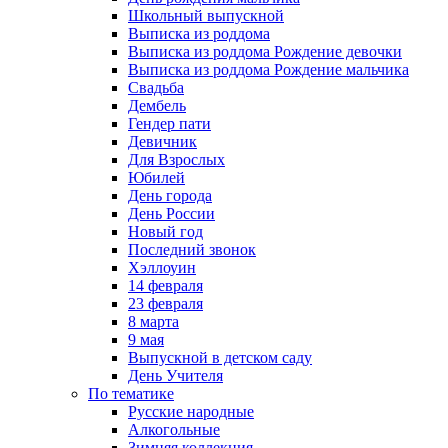
Школьный выпускной
Выписка из роддома
Выписка из роддома Рождение девочки
Выписка из роддома Рождение мальчика
Свадьба
Дембель
Гендер пати
Девичник
Для Взрослых
Юбилей
День города
День России
Новый год
Последний звонок
Хэллоуин
14 февраля
23 февраля
8 марта
9 мая
Выпускной в детском саду
День Учителя
По тематике
Русские народные
Алкогольные
Зимняя коллекция