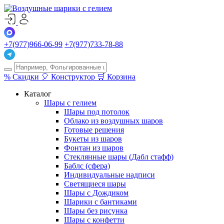
+7(977)966-06-99
+7(977)733-78-88
%
Скидки
🎈
Конструктор
🛒
Корзина
Каталог
Шары с гелием
Шары под потолок
Облако из воздушных шаров
Готовые решения
Букеты из шаров
Фонтан из шаров
Стеклянные шары (Дабл стафф)
Баблс (сфера)
Индивидуальные надписи
Светящиеся шары
Шары с Дождиком
Шарики с бантиками
Шары без рисунка
Шары с конфетти