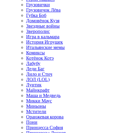
Грузовички
Грузовичок Лёва
Губка Боб
Домовёнок Кузя
Звездные войны
Зверополис
Игра в кальмара
История Игрушек
Итальянские мемы
Комиксы
Котёнок Котэ
Лабубу
Леди Баг
Лило и Стич
ЛОЛ (LOL)
Лунтик
Майнкрафт
Маша и Медведь
Микки Маус
Миньоны
Мстители
Оранжевая корова
Пони
Принцесса София
Принцессы Диснея