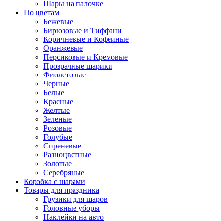
Шары на палочке
По цветам
Бежевые
Бирюзовые и Тиффани
Коричневые и Кофейные
Оранжевые
Персиковые и Кремовые
Прозрачные шарики
Фиолетовые
Черные
Белые
Красные
Желтые
Зеленые
Розовые
Голубые
Сиреневые
Разноцветные
Золотые
Серебряные
Коробка с шарами
Товары для праздника
Грузики для шаров
Головные уборы
Наклейки на авто