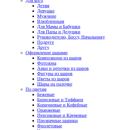
Для кого
Детям
Девушке
Мужчине
Влюбленным
Для Мамы и Бабушки
Для Папы и Дедушки
Руководителю, Боссу, Начальнику
Подруге
Другу
Оформление шарами
Композиции из шаров
Фотозона
Арки и цепочки из шаров
Фигуры из шаров
Цветы из шаров
Шары на палочке
По цветам
Бежевые
Бирюзовые и Тиффани
Коричневые и Кофейные
Оранжевые
Персиковые и Кремовые
Прозрачные шарики
Фиолетовые