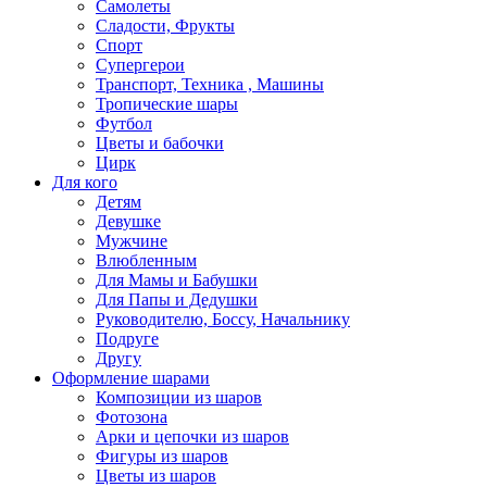
Самолеты
Сладости, Фрукты
Спорт
Супергерои
Транспорт, Техника , Машины
Тропические шары
Футбол
Цветы и бабочки
Цирк
Для кого
Детям
Девушке
Мужчине
Влюбленным
Для Мамы и Бабушки
Для Папы и Дедушки
Руководителю, Боссу, Начальнику
Подруге
Другу
Оформление шарами
Композиции из шаров
Фотозона
Арки и цепочки из шаров
Фигуры из шаров
Цветы из шаров