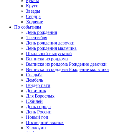
Буквы
Круги
Звезды
Сердца
Ходячие
По событиям
День рождения
1 сентября
День рождения девочки
День рождения мальчика
Школьный выпускной
Выписка из роддома
Выписка из роддома Рождение девочки
Выписка из роддома Рождение мальчика
Свадьба
Дембель
Гендер пати
Девичник
Для Взрослых
Юбилей
День города
День России
Новый год
Последний звонок
Хэллоуин