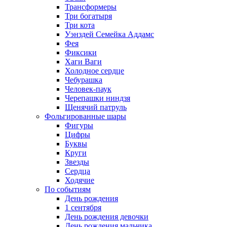
Трансформеры
Три богатыря
Три кота
Уэнздей Семейка Аддамс
Фея
Фиксики
Хаги Ваги
Холодное сердце
Чебурашка
Человек-паук
Черепашки ниндзя
Щенячий патруль
Фольгированные шары
Фигуры
Цифры
Буквы
Круги
Звезды
Сердца
Ходячие
По событиям
День рождения
1 сентября
День рождения девочки
День рождения мальчика