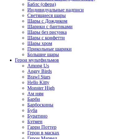
Баблс (сфера)
Индивидуальные надписи
Светящиеся шары
Шары с Дождиком
Шарики с бантиками
Шары без рисунка
Шары с конфетти
Шары хром
Прикольные шарики
Большие шары
Герои мультфильмов
Among Us
Angry Birds
Brawl Stars
Hello Kitty
Monster High
Ам ням
Барби
Барбоскины
Буба
Буратино
Бэтмен
Гарри Поттер
Герои в масках
Герои Марвел