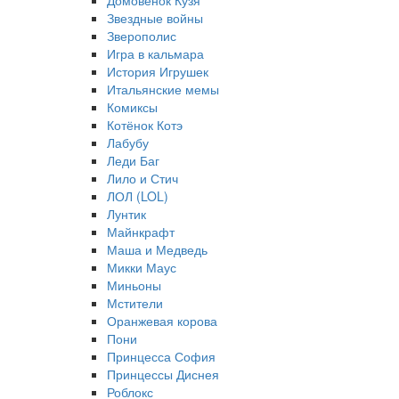
Домовёнок Кузя
Звездные войны
Зверополис
Игра в кальмара
История Игрушек
Итальянские мемы
Комиксы
Котёнок Котэ
Лабубу
Леди Баг
Лило и Стич
ЛОЛ (LOL)
Лунтик
Майнкрафт
Маша и Медведь
Микки Маус
Миньоны
Мстители
Оранжевая корова
Пони
Принцесса София
Принцессы Диснея
Роблокс