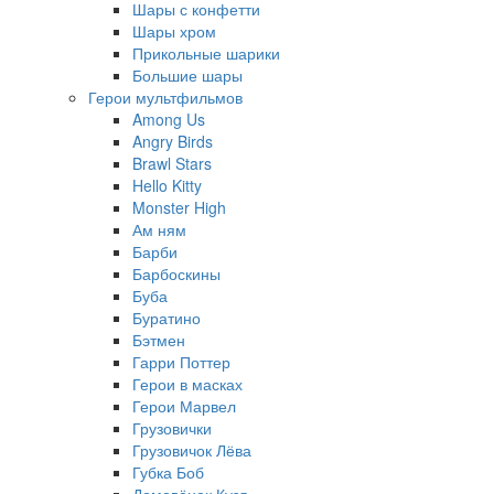
Шары с конфетти
Шары хром
Прикольные шарики
Большие шары
Герои мультфильмов
Among Us
Angry Birds
Brawl Stars
Hello Kitty
Monster High
Ам ням
Барби
Барбоскины
Буба
Буратино
Бэтмен
Гарри Поттер
Герои в масках
Герои Марвел
Грузовички
Грузовичок Лёва
Губка Боб