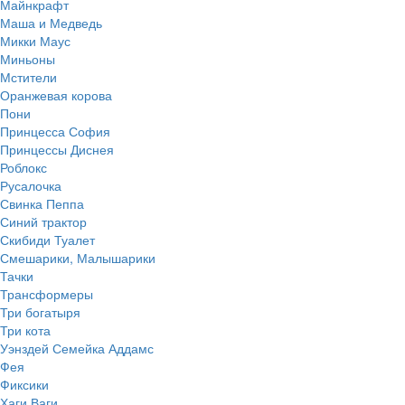
Майнкрафт
Маша и Медведь
Микки Маус
Миньоны
Мстители
Оранжевая корова
Пони
Принцесса София
Принцессы Диснея
Роблокс
Русалочка
Свинка Пеппа
Синий трактор
Скибиди Туалет
Смешарики, Малышарики
Тачки
Трансформеры
Три богатыря
Три кота
Уэнздей Семейка Аддамс
Фея
Фиксики
Хаги Ваги