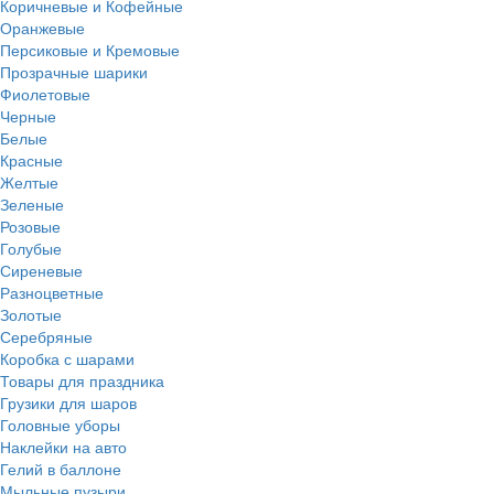
Коричневые и Кофейные
Оранжевые
Персиковые и Кремовые
Прозрачные шарики
Фиолетовые
Черные
Белые
Красные
Желтые
Зеленые
Розовые
Голубые
Сиреневые
Разноцветные
Золотые
Серебряные
Коробка с шарами
Товары для праздника
Грузики для шаров
Головные уборы
Наклейки на авто
Гелий в баллоне
Мыльные пузыри