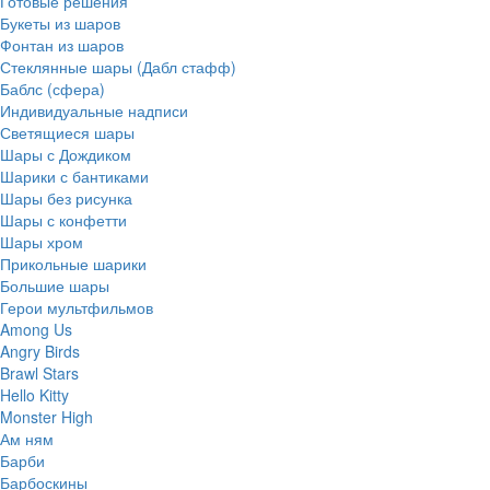
Готовые решения
Букеты из шаров
Фонтан из шаров
Стеклянные шары (Дабл стафф)
Баблс (сфера)
Индивидуальные надписи
Светящиеся шары
Шары с Дождиком
Шарики с бантиками
Шары без рисунка
Шары с конфетти
Шары хром
Прикольные шарики
Большие шары
Герои мультфильмов
Among Us
Angry Birds
Brawl Stars
Hello Kitty
Monster High
Ам ням
Барби
Барбоскины