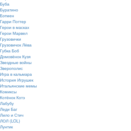
Буба
Буратино
Бэтмен
Гарри Поттер
Герои в масках
Герои Марвел
Грузовички
Грузовичок Лёва
Губка Боб
Домовёнок Кузя
Звездные войны
Зверополис
Игра в кальмара
История Игрушек
Итальянские мемы
Комиксы
Котёнок Котэ
Лабубу
Леди Баг
Лило и Стич
ЛОЛ (LOL)
Лунтик