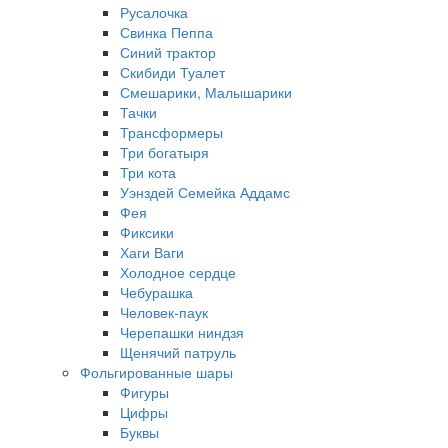
Русалочка
Свинка Пеппа
Синий трактор
Скибиди Туалет
Смешарики, Малышарики
Тачки
Трансформеры
Три богатыря
Три кота
Уэнздей Семейка Аддамс
Фея
Фиксики
Хаги Ваги
Холодное сердце
Чебурашка
Человек-паук
Черепашки ниндзя
Щенячий патруль
Фольгированные шары
Фигуры
Цифры
Буквы