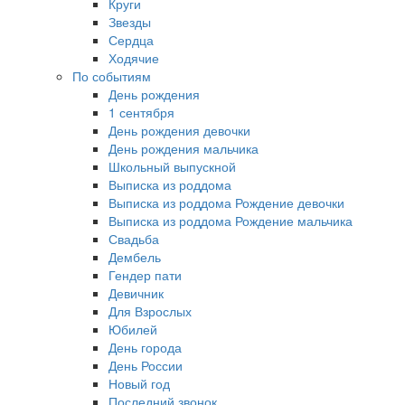
Круги
Звезды
Сердца
Ходячие
По событиям
День рождения
1 сентября
День рождения девочки
День рождения мальчика
Школьный выпускной
Выписка из роддома
Выписка из роддома Рождение девочки
Выписка из роддома Рождение мальчика
Свадьба
Дембель
Гендер пати
Девичник
Для Взрослых
Юбилей
День города
День России
Новый год
Последний звонок