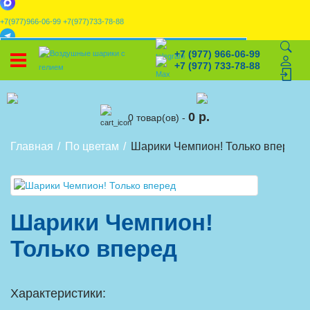
+7(977)966-06-99
+7(977)733-78-88
x
+7 (977) 966-06-99
УСТАНОВИТЕ НАШЕ ПРИЛОЖЕНИЕ!
+7 (977) 733-78-88
%
Скидки
🎈
Конструктор
🛒
Корзина
0 р.
0 товар(ов) -
Главная
По цветам
Шарики Чемпион! Только вперед
Шарики Чемпион!
Только вперед
Характеристики: