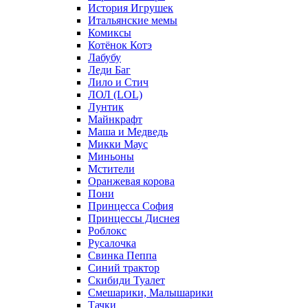
История Игрушек
Итальянские мемы
Комиксы
Котёнок Котэ
Лабубу
Леди Баг
Лило и Стич
ЛОЛ (LOL)
Лунтик
Майнкрафт
Маша и Медведь
Микки Маус
Миньоны
Мстители
Оранжевая корова
Пони
Принцесса София
Принцессы Диснея
Роблокс
Русалочка
Свинка Пеппа
Синий трактор
Скибиди Туалет
Смешарики, Малышарики
Тачки