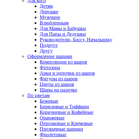
Для кого
Детям
Девушке
Мужчине
Влюбленным
Для Мамы и Бабушки
Для Папы и Дедушки
Руководителю, Боссу, Начальнику
Подруге
Другу
Оформление шарами
Композиции из шаров
Фотозона
Арки и цепочки из шаров
Фигуры из шаров
Цветы из шаров
Шары на палочке
По цветам
Бежевые
Бирюзовые и Тиффани
Коричневые и Кофейные
Оранжевые
Персиковые и Кремовые
Прозрачные шарики
Фиолетовые