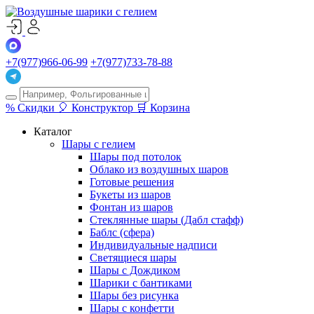
+7(977)966-06-99
+7(977)733-78-88
%
Скидки
🎈
Конструктор
🛒
Корзина
Каталог
Шары с гелием
Шары под потолок
Облако из воздушных шаров
Готовые решения
Букеты из шаров
Фонтан из шаров
Стеклянные шары (Дабл стафф)
Баблс (сфера)
Индивидуальные надписи
Светящиеся шары
Шары с Дождиком
Шарики с бантиками
Шары без рисунка
Шары с конфетти