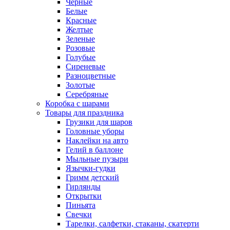
Черные
Белые
Красные
Желтые
Зеленые
Розовые
Голубые
Сиреневые
Разноцветные
Золотые
Серебряные
Коробка с шарами
Товары для праздника
Грузики для шаров
Головные уборы
Наклейки на авто
Гелий в баллоне
Мыльные пузыри
Язычки-гудки
Гримм детский
Гирлянды
Открытки
Пиньята
Свечки
Тарелки, салфетки, стаканы, скатерти