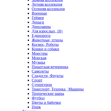
Летняя коллекция
Осенняя коллекция
Военные
Геймер
Деньги
Динозавры
Для взрослых, 18+
Единороги
Животные, птицы
Космос, Роботы
Кошки и собаки
Монстры
Морская
Музыка
Пиратская вечеринка
Самолеты
Сладости, Фрукты
Спорт
Супергерои
Транспорт, Техника , Машины
Тропические шары
Футбол
Цветы и бабочки
Цирк