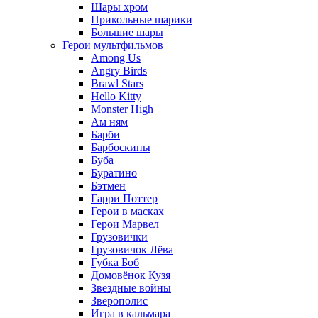
Шары хром
Прикольные шарики
Большие шары
Герои мультфильмов
Among Us
Angry Birds
Brawl Stars
Hello Kitty
Monster High
Ам ням
Барби
Барбоскины
Буба
Буратино
Бэтмен
Гарри Поттер
Герои в масках
Герои Марвел
Грузовички
Грузовичок Лёва
Губка Боб
Домовёнок Кузя
Звездные войны
Зверополис
Игра в кальмара