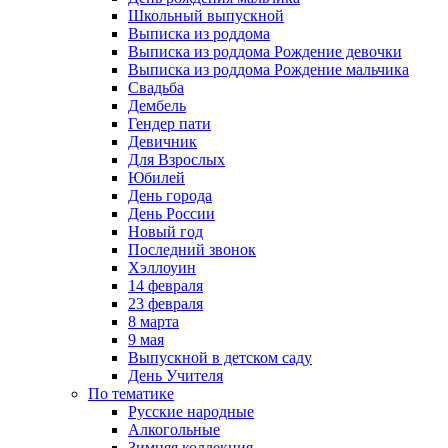
Школьный выпускной
Выписка из роддома
Выписка из роддома Рождение девочки
Выписка из роддома Рождение мальчика
Свадьба
Дембель
Гендер пати
Девичник
Для Взрослых
Юбилей
День города
День России
Новый год
Последний звонок
Хэллоуин
14 февраля
23 февраля
8 марта
9 мая
Выпускной в детском саду
День Учителя
По тематике
Русские народные
Алкогольные
Зимняя коллекция