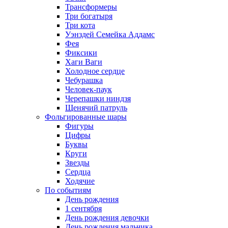
Трансформеры
Три богатыря
Три кота
Уэнздей Семейка Аддамс
Фея
Фиксики
Хаги Ваги
Холодное сердце
Чебурашка
Человек-паук
Черепашки ниндзя
Щенячий патруль
Фольгированные шары
Фигуры
Цифры
Буквы
Круги
Звезды
Сердца
Ходячие
По событиям
День рождения
1 сентября
День рождения девочки
День рождения мальчика