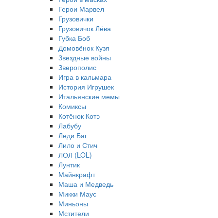
Герои Марвел
Грузовички
Грузовичок Лёва
Губка Боб
Домовёнок Кузя
Звездные войны
Зверополис
Игра в кальмара
История Игрушек
Итальянские мемы
Комиксы
Котёнок Котэ
Лабубу
Леди Баг
Лило и Стич
ЛОЛ (LOL)
Лунтик
Майнкрафт
Маша и Медведь
Микки Маус
Миньоны
Мстители