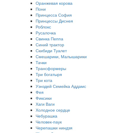
Оранжевая корова
Пони
Принцесса София
Принцессы Диснея
Роблокс
Русалочка
Свинка Пеппа
Синий трактор
Скибиди Туалет
Смешарики, Малышарики
Тачки
Трансформеры
Три богатыря
Три кота
Уэнздей Семейка Аддамс
Фея
Фиксики
Хаги Ваги
Холодное сердце
Чебурашка
Человек-паук
Черепашки ниндзя