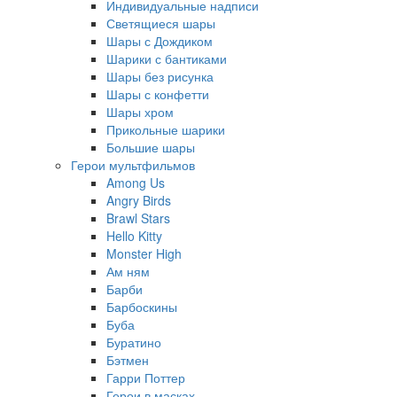
Индивидуальные надписи
Светящиеся шары
Шары с Дождиком
Шарики с бантиками
Шары без рисунка
Шары с конфетти
Шары хром
Прикольные шарики
Большие шары
Герои мультфильмов
Among Us
Angry Birds
Brawl Stars
Hello Kitty
Monster High
Ам ням
Барби
Барбоскины
Буба
Буратино
Бэтмен
Гарри Поттер
Герои в масках