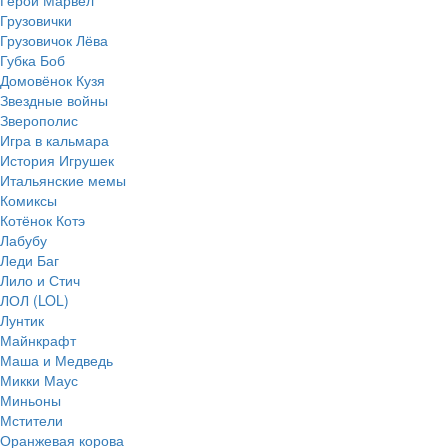
Грузовички
Грузовичок Лёва
Губка Боб
Домовёнок Кузя
Звездные войны
Зверополис
Игра в кальмара
История Игрушек
Итальянские мемы
Комиксы
Котёнок Котэ
Лабубу
Леди Баг
Лило и Стич
ЛОЛ (LOL)
Лунтик
Майнкрафт
Маша и Медведь
Микки Маус
Миньоны
Мстители
Оранжевая корова