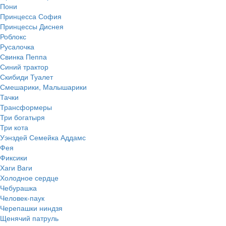
Пони
Принцесса София
Принцессы Диснея
Роблокс
Русалочка
Свинка Пеппа
Синий трактор
Скибиди Туалет
Смешарики, Малышарики
Тачки
Трансформеры
Три богатыря
Три кота
Уэнздей Семейка Аддамс
Фея
Фиксики
Хаги Ваги
Холодное сердце
Чебурашка
Человек-паук
Черепашки ниндзя
Щенячий патруль