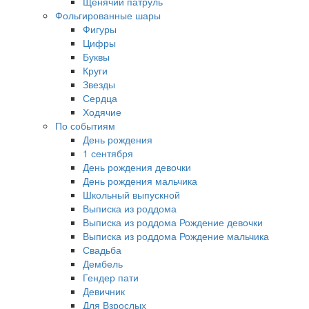
Щенячий патруль
Фольгированные шары
Фигуры
Цифры
Буквы
Круги
Звезды
Сердца
Ходячие
По событиям
День рождения
1 сентября
День рождения девочки
День рождения мальчика
Школьный выпускной
Выписка из роддома
Выписка из роддома Рождение девочки
Выписка из роддома Рождение мальчика
Свадьба
Дембель
Гендер пати
Девичник
Для Взрослых