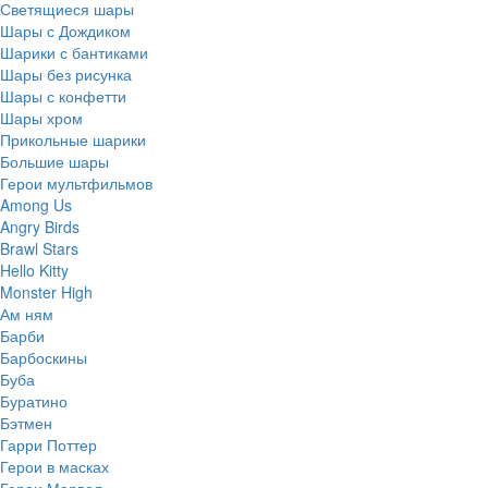
Светящиеся шары
Шары с Дождиком
Шарики с бантиками
Шары без рисунка
Шары с конфетти
Шары хром
Прикольные шарики
Большие шары
Герои мультфильмов
Among Us
Angry Birds
Brawl Stars
Hello Kitty
Monster High
Ам ням
Барби
Барбоскины
Буба
Буратино
Бэтмен
Гарри Поттер
Герои в масках
Герои Марвел