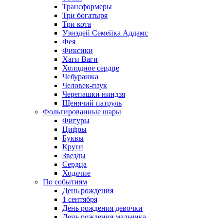
Трансформеры
Три богатыря
Три кота
Уэнздей Семейка Аддамс
Фея
Фиксики
Хаги Ваги
Холодное сердце
Чебурашка
Человек-паук
Черепашки ниндзя
Щенячий патруль
Фольгированные шары
Фигуры
Цифры
Буквы
Круги
Звезды
Сердца
Ходячие
По событиям
День рождения
1 сентября
День рождения девочки
День рождения мальчика