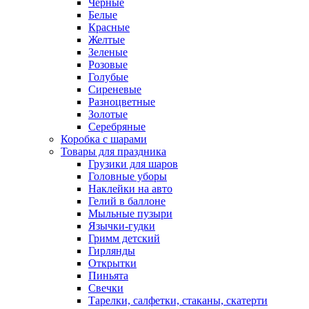
Черные
Белые
Красные
Желтые
Зеленые
Розовые
Голубые
Сиреневые
Разноцветные
Золотые
Серебряные
Коробка с шарами
Товары для праздника
Грузики для шаров
Головные уборы
Наклейки на авто
Гелий в баллоне
Мыльные пузыри
Язычки-гудки
Гримм детский
Гирлянды
Открытки
Пиньята
Свечки
Тарелки, салфетки, стаканы, скатерти