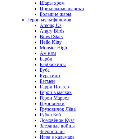
Шары хром
Прикольные шарики
Большие шары
Герои мультфильмов
Among Us
Angry Birds
Brawl Stars
Hello Kitty
Monster High
Ам ням
Барби
Барбоскины
Буба
Буратино
Бэтмен
Гарри Поттер
Герои в масках
Герои Марвел
Грузовички
Грузовичок Лёва
Губка Боб
Домовёнок Кузя
Звездные войны
Зверополис
Игра в кальмара