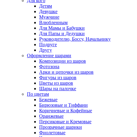
Для кого
Детям
Девушке
Мужчине
Влюбленным
Для Мамы и Бабушки
Для Папы и Дедушки
Руководителю, Боссу, Начальнику
Подруге
Другу
Оформление шарами
Композиции из шаров
Фотозона
Арки и цепочки из шаров
Фигуры из шаров
Цветы из шаров
Шары на палочке
По цветам
Бежевые
Бирюзовые и Тиффани
Коричневые и Кофейные
Оранжевые
Персиковые и Кремовые
Прозрачные шарики
Фиолетовые