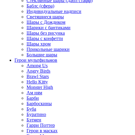
Стеклянные шары (Дабл стафф)
Баблс (сфера)
Индивидуальные надписи
Светящиеся шары
Шары с Дождиком
Шарики с бантиками
Шары без рисунка
Шары с конфетти
Шары хром
Прикольные шарики
Большие шары
Герои мультфильмов
Among Us
Angry Birds
Brawl Stars
Hello Kitty
Monster High
Ам ням
Барби
Барбоскины
Буба
Буратино
Бэтмен
Гарри Поттер
Герои в масках