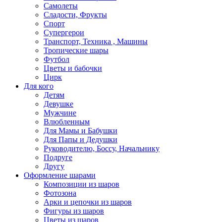
Самолеты
Сладости, Фрукты
Спорт
Супергерои
Транспорт, Техника , Машины
Тропические шары
Футбол
Цветы и бабочки
Цирк
Для кого
Детям
Девушке
Мужчине
Влюбленным
Для Мамы и Бабушки
Для Папы и Дедушки
Руководителю, Боссу, Начальнику
Подруге
Другу
Оформление шарами
Композиции из шаров
Фотозона
Арки и цепочки из шаров
Фигуры из шаров
Цветы из шаров