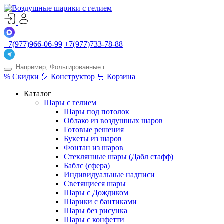
+7(977)966-06-99
+7(977)733-78-88
%
Скидки
🎈
Конструктор
🛒
Корзина
Каталог
Шары с гелием
Шары под потолок
Облако из воздушных шаров
Готовые решения
Букеты из шаров
Фонтан из шаров
Стеклянные шары (Дабл стафф)
Баблс (сфера)
Индивидуальные надписи
Светящиеся шары
Шары с Дождиком
Шарики с бантиками
Шары без рисунка
Шары с конфетти