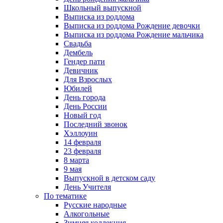
Школьный выпускной
Выписка из роддома
Выписка из роддома Рождение девочки
Выписка из роддома Рождение мальчика
Свадьба
Дембель
Гендер пати
Девичник
Для Взрослых
Юбилей
День города
День России
Новый год
Последний звонок
Хэллоуин
14 февраля
23 февраля
8 марта
9 мая
Выпускной в детском саду
День Учителя
По тематике
Русские народные
Алкогольные
Зимняя коллекция