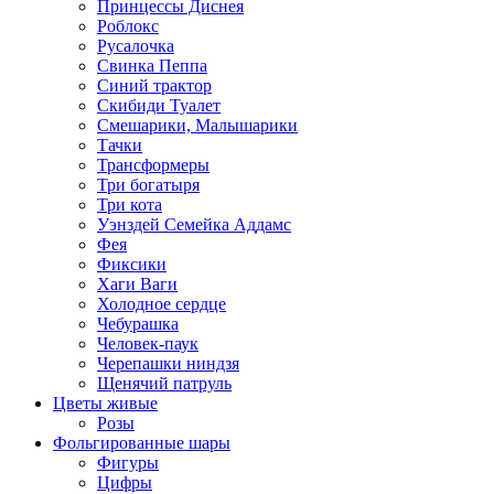
Принцессы Диснея
Роблокс
Русалочка
Свинка Пеппа
Синий трактор
Скибиди Туалет
Смешарики, Малышарики
Тачки
Трансформеры
Три богатыря
Три кота
Уэнздей Семейка Аддамс
Фея
Фиксики
Хаги Ваги
Холодное сердце
Чебурашка
Человек-паук
Черепашки ниндзя
Щенячий патруль
Цветы живые
Розы
Фольгированные шары
Фигуры
Цифры