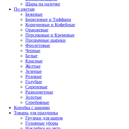
Шары на палочке
По цветам
Бежевые
Бирюзовые и Тиффани
Коричневые и Кофейные
Оранжевые
Персиковые и Кремовые
Прозрачные шарики
Фиолетовые
Черные
Белые
Красные
Желтые
Зеленые
Розовые
Голубые
Сиреневые
Разноцветные
Золотые
Серебряные
Коробка с шарами
Товары для праздника
Грузики для шаров
Головные уборы
Наклейки на авто