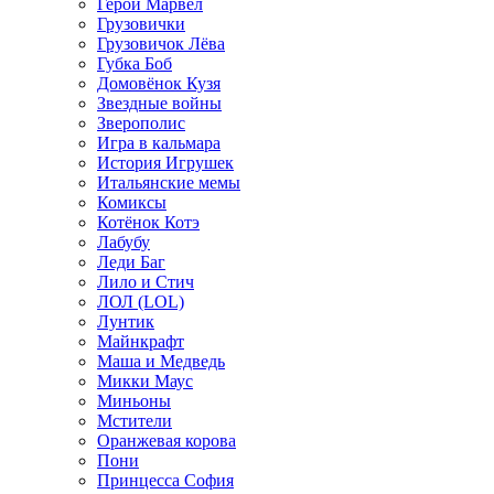
Герои Марвел
Грузовички
Грузовичок Лёва
Губка Боб
Домовёнок Кузя
Звездные войны
Зверополис
Игра в кальмара
История Игрушек
Итальянские мемы
Комиксы
Котёнок Котэ
Лабубу
Леди Баг
Лило и Стич
ЛОЛ (LOL)
Лунтик
Майнкрафт
Маша и Медведь
Микки Маус
Миньоны
Мстители
Оранжевая корова
Пони
Принцесса София