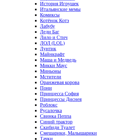
История Игрушек
Итальянские мемы
Комиксы
Котёнок Котэ
Лабубу
Леди Баг
Лило и Стич
ЛОЛ (LOL)
Лунтик
Майнкрафт
Маша и Медведь
Микки Маус
Миньоны
Мстители
Оранжевая корова
Пони
Принцесса София
Принцессы Диснея
Роблокс
Русалочка
Свинка Пеппа
Синий трактор
Скибиди Туалет
Смешарики, Малышарики
Тачки