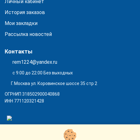
Личный кабинет
История заказов
Мои закладки
Рассылка новостей
Контакты
rem1224@yandex.ru
с 9:00 до 22:00 Без выходных
Г. Москва ул. Коровинское шоссе 35 стр 2
ОГРНИП 318502900040868
ИНН 771120321428
(с) 2015 - 2026 “SharLime”, копирование контента запрещено и
преследуется законом!