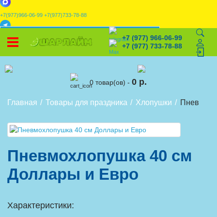
+7(977)966-06-99
+7(977)733-78-88
x
+7 (977) 966-06-99
УСТАНОВИТЕ НАШЕ ПРИЛОЖЕНИЕ!
+7 (977) 733-78-88
%
Скидки
🎈
Конструктор
🛒
Корзина
0 р.
0 товар(ов) -
Главная
Товары для праздника
Хлопушки
Пневмохл
Пневмохлопушка 40 см
Доллары и Евро
Характеристики: