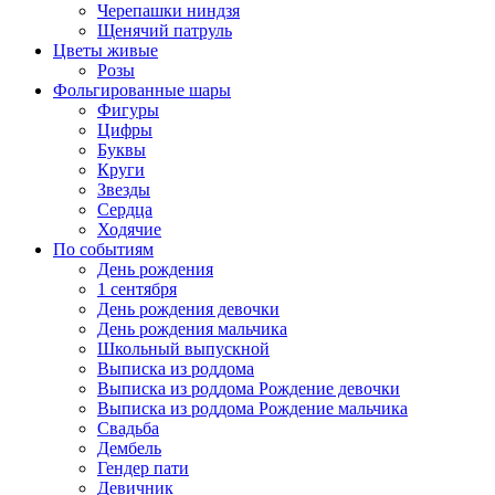
Черепашки ниндзя
Щенячий патруль
Цветы живые
Розы
Фольгированные шары
Фигуры
Цифры
Буквы
Круги
Звезды
Сердца
Ходячие
По событиям
День рождения
1 сентября
День рождения девочки
День рождения мальчика
Школьный выпускной
Выписка из роддома
Выписка из роддома Рождение девочки
Выписка из роддома Рождение мальчика
Свадьба
Дембель
Гендер пати
Девичник