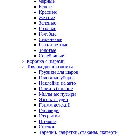
Черные
Белые
Красные
Желтые
Зеленые
Розовые
Голубые
Сиреневые
Разноцветные
Золотые
Серебряные
Коробка с шарами
Товары для праздника
Грузики для шаров
Головные уборы
Наклейки на авто
Гелий в баллоне
Мыльные пузыри
Язычки-гудки
Гримм детский
Гирлянды
Открытки
Пиньята
Свечки
Тарелки, салфетки, стаканы, скатерти