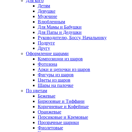
Для кого
Детям
Девушке
Мужчине
Влюбленным
Для Мамы и Бабушки
Для Папы и Дедушки
Руководителю, Боссу, Начальнику
Подруге
Другу
Оформление шарами
Композиции из шаров
Фотозона
Арки и цепочки из шаров
Фигуры из шаров
Цветы из шаров
Шары на палочке
По цветам
Бежевые
Бирюзовые и Тиффани
Коричневые и Кофейные
Оранжевые
Персиковые и Кремовые
Прозрачные шарики
Фиолетовые