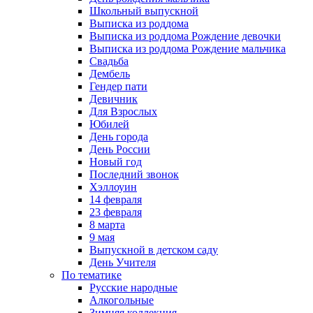
Школьный выпускной
Выписка из роддома
Выписка из роддома Рождение девочки
Выписка из роддома Рождение мальчика
Свадьба
Дембель
Гендер пати
Девичник
Для Взрослых
Юбилей
День города
День России
Новый год
Последний звонок
Хэллоуин
14 февраля
23 февраля
8 марта
9 мая
Выпускной в детском саду
День Учителя
По тематике
Русские народные
Алкогольные
Зимняя коллекция