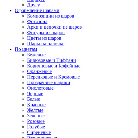
Другу
Оформление шарами
Композиции из шаров
Фотозона
Арки и цепочки из шаров
Фигуры из шаров
Цветы из шаров
Шары на палочке
По цветам
Бежевые
Бирюзовые и Тиффани
Коричневые и Кофейные
Оранжевые
Персиковые и Кремовые
Прозрачные шарики
Фиолетовые
Черные
Белые
Красные
Желтые
Зеленые
Розовые
Голубые
Сиреневые
Разноцветные