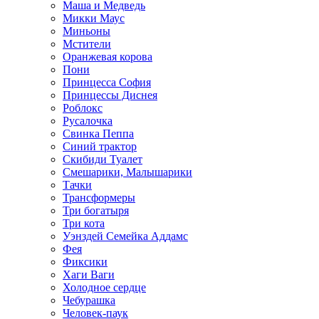
Маша и Медведь
Микки Маус
Миньоны
Мстители
Оранжевая корова
Пони
Принцесса София
Принцессы Диснея
Роблокс
Русалочка
Свинка Пеппа
Синий трактор
Скибиди Туалет
Смешарики, Малышарики
Тачки
Трансформеры
Три богатыря
Три кота
Уэнздей Семейка Аддамс
Фея
Фиксики
Хаги Ваги
Холодное сердце
Чебурашка
Человек-паук