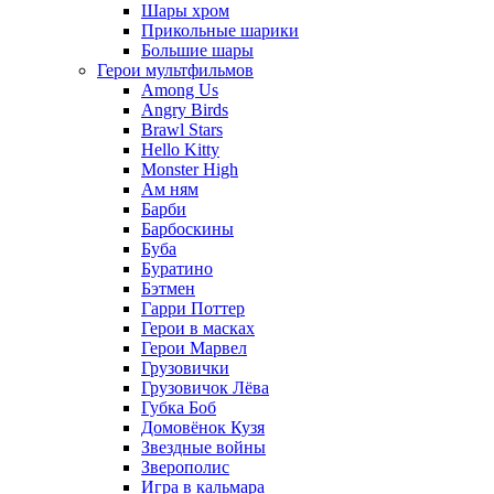
Шары хром
Прикольные шарики
Большие шары
Герои мультфильмов
Among Us
Angry Birds
Brawl Stars
Hello Kitty
Monster High
Ам ням
Барби
Барбоскины
Буба
Буратино
Бэтмен
Гарри Поттер
Герои в масках
Герои Марвел
Грузовички
Грузовичок Лёва
Губка Боб
Домовёнок Кузя
Звездные войны
Зверополис
Игра в кальмара