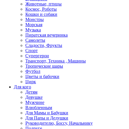
Животные, птицы
Космос, Роботы
Кошки и собаки
Монстры
Морская
Музыка
Пиратская вечеринка
Самолеты
Сладости, Фрукты
Спорт
Супергерои
Транспорт, Техника , Машины
Тропические шары
Футбол
Цветы и бабочки
Цирк
Для кого
Детям
Девушке
Мужчине
Влюбленным
Для Мамы и Бабушки
Для Папы и Дедушки
Руководителю, Боссу, Начальнику
Подруге