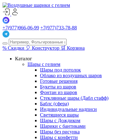
+7(977)966-06-99
+7(977)733-78-88
%
Скидки
🎈
Конструктор
🛒
Корзина
Каталог
Шары с гелием
Шары под потолок
Облако из воздушных шаров
Готовые решения
Букеты из шаров
Фонтан из шаров
Стеклянные шары (Дабл стафф)
Баблс (сфера)
Индивидуальные надписи
Светящиеся шары
Шары с Дождиком
Шарики с бантиками
Шары без рисунка
Шары с конфетти