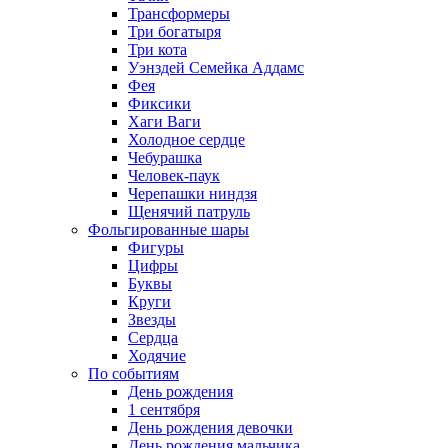
Трансформеры
Три богатыря
Три кота
Уэнздей Семейка Аддамс
Фея
Фиксики
Хаги Ваги
Холодное сердце
Чебурашка
Человек-паук
Черепашки ниндзя
Щенячий патруль
Фольгированные шары
Фигуры
Цифры
Буквы
Круги
Звезды
Сердца
Ходячие
По событиям
День рождения
1 сентября
День рождения девочки
День рождения мальчика