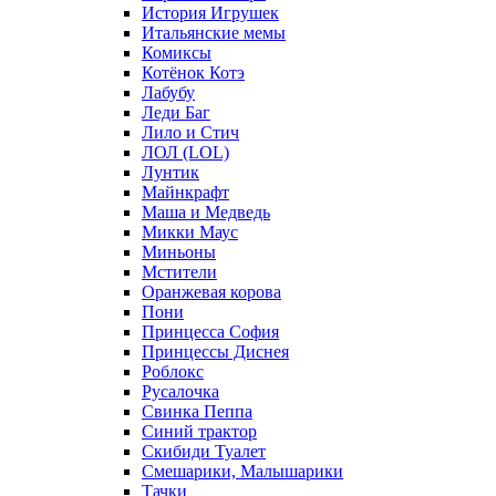
История Игрушек
Итальянские мемы
Комиксы
Котёнок Котэ
Лабубу
Леди Баг
Лило и Стич
ЛОЛ (LOL)
Лунтик
Майнкрафт
Маша и Медведь
Микки Маус
Миньоны
Мстители
Оранжевая корова
Пони
Принцесса София
Принцессы Диснея
Роблокс
Русалочка
Свинка Пеппа
Синий трактор
Скибиди Туалет
Смешарики, Малышарики
Тачки