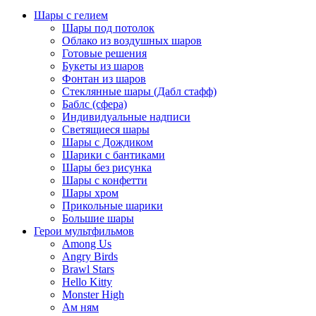
Шары с гелием
Шары под потолок
Облако из воздушных шаров
Готовые решения
Букеты из шаров
Фонтан из шаров
Стеклянные шары (Дабл стафф)
Баблс (сфера)
Индивидуальные надписи
Светящиеся шары
Шары с Дождиком
Шарики с бантиками
Шары без рисунка
Шары с конфетти
Шары хром
Прикольные шарики
Большие шары
Герои мультфильмов
Among Us
Angry Birds
Brawl Stars
Hello Kitty
Monster High
Ам ням