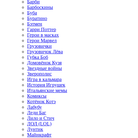
Барби
Барбоскины
Буба
Буратино
Бэтмен
Гарри Поттер
Герои в масках
Герои Марвел
Грузовички
Грузовичок Лёва
Губка Боб
Домовёнок Кузя
Звездные войны
Зверополис
Игра в кальмара
История Игрушек
Итальянские мемы
Комиксы
Котёнок Котэ
Лабубу
Леди Баг
Лило и Стич
ЛОЛ (LOL)
Лунтик
Майнкрафт