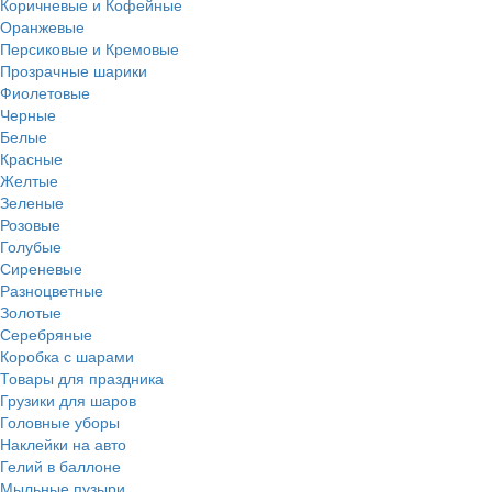
Коричневые и Кофейные
Оранжевые
Персиковые и Кремовые
Прозрачные шарики
Фиолетовые
Черные
Белые
Красные
Желтые
Зеленые
Розовые
Голубые
Сиреневые
Разноцветные
Золотые
Серебряные
Коробка с шарами
Товары для праздника
Грузики для шаров
Головные уборы
Наклейки на авто
Гелий в баллоне
Мыльные пузыри