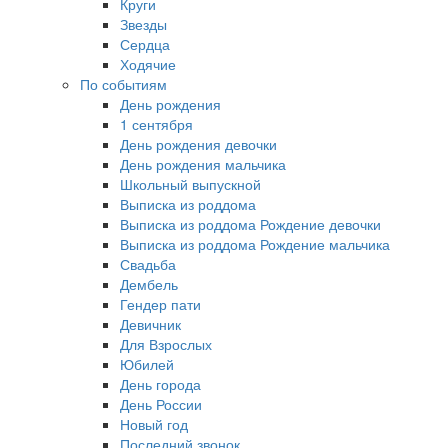
Круги
Звезды
Сердца
Ходячие
По событиям
День рождения
1 сентября
День рождения девочки
День рождения мальчика
Школьный выпускной
Выписка из роддома
Выписка из роддома Рождение девочки
Выписка из роддома Рождение мальчика
Свадьба
Дембель
Гендер пати
Девичник
Для Взрослых
Юбилей
День города
День России
Новый год
Последний звонок