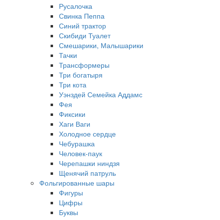
Русалочка
Свинка Пеппа
Синий трактор
Скибиди Туалет
Смешарики, Малышарики
Тачки
Трансформеры
Три богатыря
Три кота
Уэнздей Семейка Аддамс
Фея
Фиксики
Хаги Ваги
Холодное сердце
Чебурашка
Человек-паук
Черепашки ниндзя
Щенячий патруль
Фольгированные шары
Фигуры
Цифры
Буквы