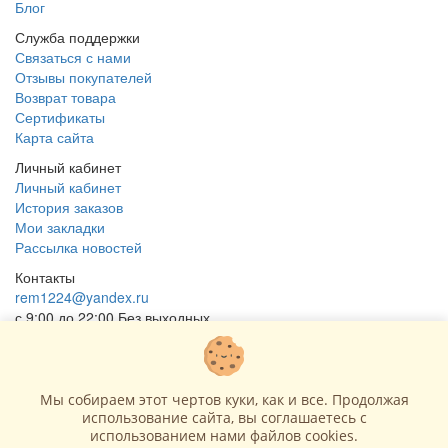
Блог
Служба поддержки
Связаться с нами
Отзывы покупателей
Возврат товара
Сертификаты
Карта сайта
Личный кабинет
Личный кабинет
История заказов
Мои закладки
Рассылка новостей
Контакты
rem1224@yandex.ru
с 9:00 до 22:00 Без выходных
Г. Москва ул. Коровинское шоссе 35 стр 2
ОГРНИП 318502900040868
ИНН 771120321428
Мы собираем этот чертов куки, как и все. Продолжая
использование сайта, вы соглашаетесь c
(с) 2015 - 2026 “SharLime”, копирование контента запрещено и
использованием нами файлов cookies.
преследуется законом!