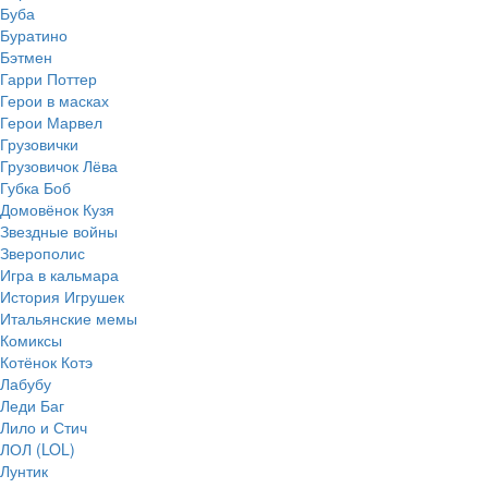
Буба
Буратино
Бэтмен
Гарри Поттер
Герои в масках
Герои Марвел
Грузовички
Грузовичок Лёва
Губка Боб
Домовёнок Кузя
Звездные войны
Зверополис
Игра в кальмара
История Игрушек
Итальянские мемы
Комиксы
Котёнок Котэ
Лабубу
Леди Баг
Лило и Стич
ЛОЛ (LOL)
Лунтик