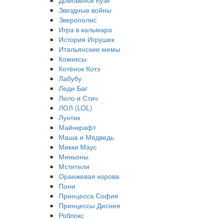
Домовёнок Кузя
Звездные войны
Зверополис
Игра в кальмара
История Игрушек
Итальянские мемы
Комиксы
Котёнок Котэ
Лабубу
Леди Баг
Лило и Стич
ЛОЛ (LOL)
Лунтик
Майнкрафт
Маша и Медведь
Микки Маус
Миньоны
Мстители
Оранжевая корова
Пони
Принцесса София
Принцессы Диснея
Роблокс