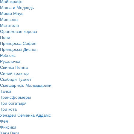
Майнкрафт
Маша и Медведь
Микки Маус
Миньоны
Мстители
Оранжевая корова
Пони
Принцесса София
Принцессы Диснея
Роблокс
Русалочка
Свинка Пеппа
Синий трактор
Скибиди Туалет
Смешарики, Малышарики
Тачки
Трансформеры
Три богатыря
Три кота
Уэнздей Семейка Аддамс
Фея
Фиксики
Хаги Ваги