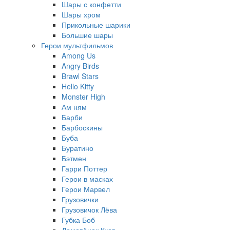
Шары с конфетти
Шары хром
Прикольные шарики
Большие шары
Герои мультфильмов
Among Us
Angry Birds
Brawl Stars
Hello Kitty
Monster High
Ам ням
Барби
Барбоскины
Буба
Буратино
Бэтмен
Гарри Поттер
Герои в масках
Герои Марвел
Грузовички
Грузовичок Лёва
Губка Боб