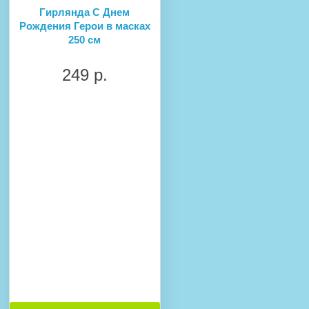
Гирлянда С Днем
Рождения Герои в масках
250 см
249 р.