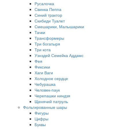
Русалочка
Свинка Пеппа
Синий трактор
Скибиди Туалет
Смешарики, Малышарики
Тачки
Трансформеры
Три богатыря
Три кота
Уэнздей Семейка Аддамс
Фея
Фиксики
Хаги Ваги
Холодное сердце
Чебурашка
Человек-паук
Черепашки ниндзя
Щенячий патруль
Фольгированные шары
Фигуры
Цифры
Буквы