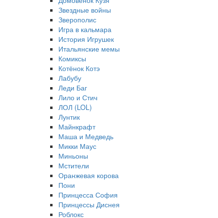
Домовёнок Кузя
Звездные войны
Зверополис
Игра в кальмара
История Игрушек
Итальянские мемы
Комиксы
Котёнок Котэ
Лабубу
Леди Баг
Лило и Стич
ЛОЛ (LOL)
Лунтик
Майнкрафт
Маша и Медведь
Микки Маус
Миньоны
Мстители
Оранжевая корова
Пони
Принцесса София
Принцессы Диснея
Роблокс