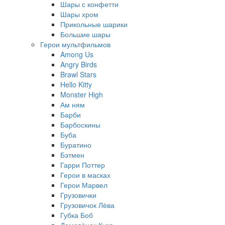
Шары с конфетти
Шары хром
Прикольные шарики
Большие шары
Герои мультфильмов
Among Us
Angry Birds
Brawl Stars
Hello Kitty
Monster High
Ам ням
Барби
Барбоскины
Буба
Буратино
Бэтмен
Гарри Поттер
Герои в масках
Герои Марвел
Грузовички
Грузовичок Лёва
Губка Боб