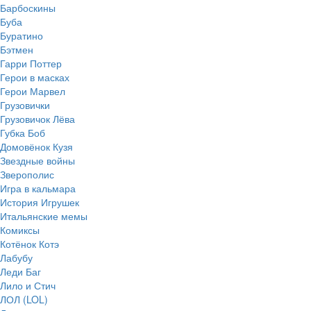
Барбоскины
Буба
Буратино
Бэтмен
Гарри Поттер
Герои в масках
Герои Марвел
Грузовички
Грузовичок Лёва
Губка Боб
Домовёнок Кузя
Звездные войны
Зверополис
Игра в кальмара
История Игрушек
Итальянские мемы
Комиксы
Котёнок Котэ
Лабубу
Леди Баг
Лило и Стич
ЛОЛ (LOL)