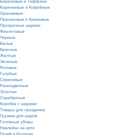
Бирюзовые и Тиффани
Коричневые и Кофейные
Оранжевые
Персиковые и Кремовые
Прозрачные шарики
Фиолетовые
Черные
Белые
Красные
Желтые
Зеленые
Розовые
Голубые
Сиреневые
Разноцветные
Золотые
Серебряные
Коробка с шарами
Товары для праздника
Грузики для шаров
Головные уборы
Наклейки на авто
Гелий в баллоне