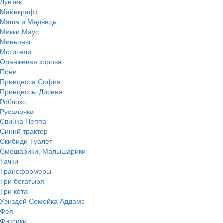
Лунтик
Майнкрафт
Маша и Медведь
Микки Маус
Миньоны
Мстители
Оранжевая корова
Пони
Принцесса София
Принцессы Диснея
Роблокс
Русалочка
Свинка Пеппа
Синий трактор
Скибиди Туалет
Смешарики, Малышарики
Тачки
Трансформеры
Три богатыря
Три кота
Уэнздей Семейка Аддамс
Фея
Фиксики