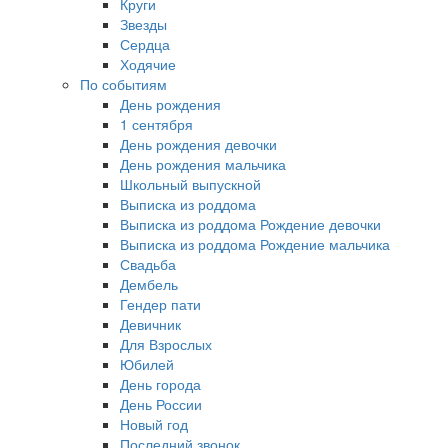
Круги
Звезды
Сердца
Ходячие
По событиям
День рождения
1 сентября
День рождения девочки
День рождения мальчика
Школьный выпускной
Выписка из роддома
Выписка из роддома Рождение девочки
Выписка из роддома Рождение мальчика
Свадьба
Дембель
Гендер пати
Девичник
Для Взрослых
Юбилей
День города
День России
Новый год
Последний звонок