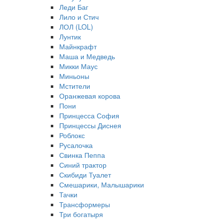
Леди Баг
Лило и Стич
ЛОЛ (LOL)
Лунтик
Майнкрафт
Маша и Медведь
Микки Маус
Миньоны
Мстители
Оранжевая корова
Пони
Принцесса София
Принцессы Диснея
Роблокс
Русалочка
Свинка Пеппа
Синий трактор
Скибиди Туалет
Смешарики, Малышарики
Тачки
Трансформеры
Три богатыря