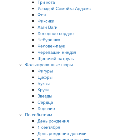
Три кота
Уэнздей Семейка Аддамс
Фея
Фиксики
Хаги Ваги
Холодное сердце
Чебурашка
Человек-паук
Черепашки ниндзя
Щенячий патруль
Фольгированные шары
Фигуры
Цифры
Буквы
Круги
Звезды
Сердца
Ходячие
По событиям
День рождения
1 сентября
День рождения девочки
День рождения мальчика