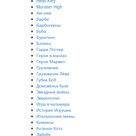
Hello Kitty
Monster High
Ам ням
Барби
Барбоскины
Буба
Буратино
Бэтмен
Гарри Поттер
Герои в масках
Герои Марвел
Грузовички
Грузовичок Лёва
Губка Боб
Домовёнок Кузя
Звездные войны
Зверополис
Игра в кальмара
История Игрушек
Итальянские мемы
Комиксы
Котёнок Котэ
Лабубу