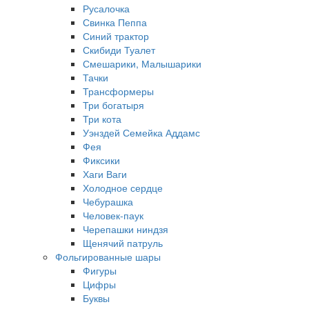
Русалочка
Свинка Пеппа
Синий трактор
Скибиди Туалет
Смешарики, Малышарики
Тачки
Трансформеры
Три богатыря
Три кота
Уэнздей Семейка Аддамс
Фея
Фиксики
Хаги Ваги
Холодное сердце
Чебурашка
Человек-паук
Черепашки ниндзя
Щенячий патруль
Фольгированные шары
Фигуры
Цифры
Буквы