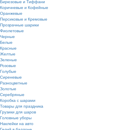
Бирюзовые и Тиффани
Коричневые и Кофейные
Оранжевые
Персиковые и Кремовые
Прозрачные шарики
Фиолетовые
Черные
Белые
Красные
Желтые
Зеленые
Розовые
Голубые
Сиреневые
Разноцветные
Золотые
Серебряные
Коробка с шарами
Товары для праздника
Грузики для шаров
Головные уборы
Наклейки на авто
Гелий в баллоне