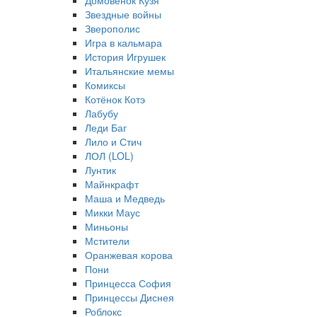
Домовёнок Кузя
Звездные войны
Зверополис
Игра в кальмара
История Игрушек
Итальянские мемы
Комиксы
Котёнок Котэ
Лабубу
Леди Баг
Лило и Стич
ЛОЛ (LOL)
Лунтик
Майнкрафт
Маша и Медведь
Микки Маус
Миньоны
Мстители
Оранжевая корова
Пони
Принцесса София
Принцессы Диснея
Роблокс