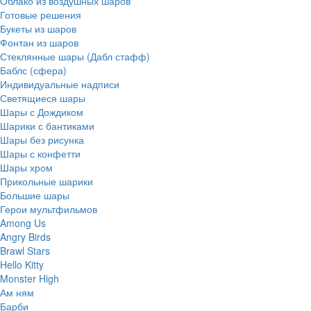
Облако из воздушных шаров
Готовые решения
Букеты из шаров
Фонтан из шаров
Стеклянные шары (Дабл стафф)
Баблс (сфера)
Индивидуальные надписи
Светящиеся шары
Шары с Дождиком
Шарики с бантиками
Шары без рисунка
Шары с конфетти
Шары хром
Прикольные шарики
Большие шары
Герои мультфильмов
Among Us
Angry Birds
Brawl Stars
Hello Kitty
Monster High
Ам ням
Барби