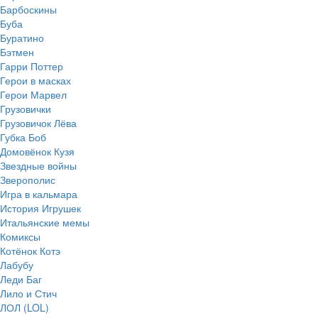
Барбоскины
Буба
Буратино
Бэтмен
Гарри Поттер
Герои в масках
Герои Марвел
Грузовички
Грузовичок Лёва
Губка Боб
Домовёнок Кузя
Звездные войны
Зверополис
Игра в кальмара
История Игрушек
Итальянские мемы
Комиксы
Котёнок Котэ
Лабубу
Леди Баг
Лило и Стич
ЛОЛ (LOL)