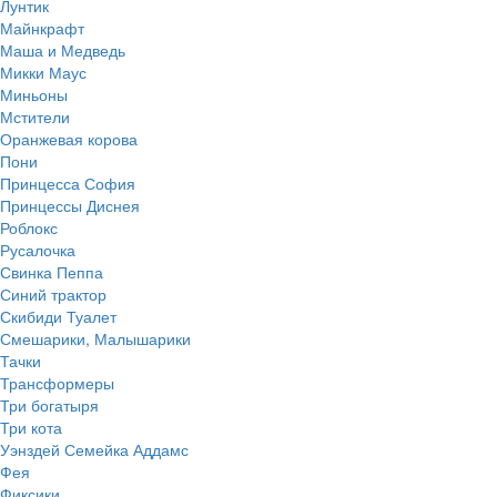
Лунтик
Майнкрафт
Маша и Медведь
Микки Маус
Миньоны
Мстители
Оранжевая корова
Пони
Принцесса София
Принцессы Диснея
Роблокс
Русалочка
Свинка Пеппа
Синий трактор
Скибиди Туалет
Смешарики, Малышарики
Тачки
Трансформеры
Три богатыря
Три кота
Уэнздей Семейка Аддамс
Фея
Фиксики