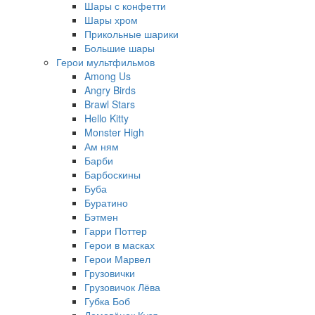
Шары с конфетти
Шары хром
Прикольные шарики
Большие шары
Герои мультфильмов
Among Us
Angry Birds
Brawl Stars
Hello Kitty
Monster High
Ам ням
Барби
Барбоскины
Буба
Буратино
Бэтмен
Гарри Поттер
Герои в масках
Герои Марвел
Грузовички
Грузовичок Лёва
Губка Боб