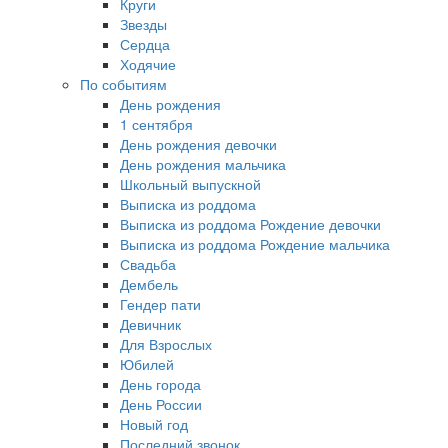
Круги
Звезды
Сердца
Ходячие
По событиям
День рождения
1 сентября
День рождения девочки
День рождения мальчика
Школьный выпускной
Выписка из роддома
Выписка из роддома Рождение девочки
Выписка из роддома Рождение мальчика
Свадьба
Дембель
Гендер пати
Девичник
Для Взрослых
Юбилей
День города
День России
Новый год
Последний звонок