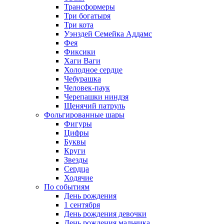
Трансформеры
Три богатыря
Три кота
Уэнздей Семейка Аддамс
Фея
Фиксики
Хаги Ваги
Холодное сердце
Чебурашка
Человек-паук
Черепашки ниндзя
Щенячий патруль
Фольгированные шары
Фигуры
Цифры
Буквы
Круги
Звезды
Сердца
Ходячие
По событиям
День рождения
1 сентября
День рождения девочки
День рождения мальчика