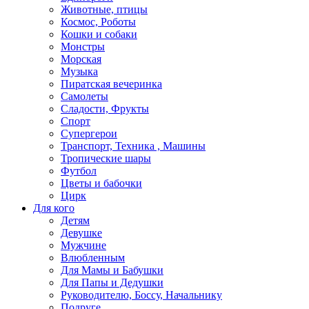
Животные, птицы
Космос, Роботы
Кошки и собаки
Монстры
Морская
Музыка
Пиратская вечеринка
Самолеты
Сладости, Фрукты
Спорт
Супергерои
Транспорт, Техника , Машины
Тропические шары
Футбол
Цветы и бабочки
Цирк
Для кого
Детям
Девушке
Мужчине
Влюбленным
Для Мамы и Бабушки
Для Папы и Дедушки
Руководителю, Боссу, Начальнику
Подруге