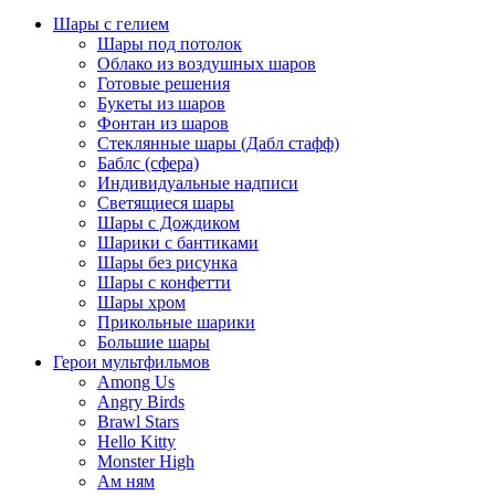
Шары с гелием
Шары под потолок
Облако из воздушных шаров
Готовые решения
Букеты из шаров
Фонтан из шаров
Стеклянные шары (Дабл стафф)
Баблс (сфера)
Индивидуальные надписи
Светящиеся шары
Шары с Дождиком
Шарики с бантиками
Шары без рисунка
Шары с конфетти
Шары хром
Прикольные шарики
Большие шары
Герои мультфильмов
Among Us
Angry Birds
Brawl Stars
Hello Kitty
Monster High
Ам ням