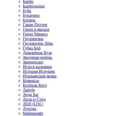
Барби
Барбоскины
Буба
Буратино
Бэтмен
Гарри Поттер
Герои в масках
Герои Марвел
Грузовички
Грузовичок Лёва
Губка Боб
Домовёнок Кузя
Звездные войны
Зверополис
Игра в кальмара
История Игрушек
Итальянские мемы
Комиксы
Котёнок Котэ
Лабубу
Леди Баг
Лило и Стич
ЛОЛ (LOL)
Лунтик
Майнкрафт