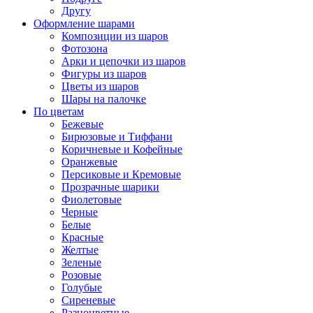
Другу
Оформление шарами
Композиции из шаров
Фотозона
Арки и цепочки из шаров
Фигуры из шаров
Цветы из шаров
Шары на палочке
По цветам
Бежевые
Бирюзовые и Тиффани
Коричневые и Кофейные
Оранжевые
Персиковые и Кремовые
Прозрачные шарики
Фиолетовые
Черные
Белые
Красные
Желтые
Зеленые
Розовые
Голубые
Сиреневые
Разноцветные