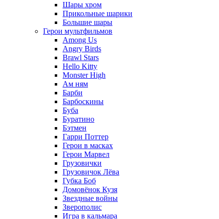
Шары хром
Прикольные шарики
Большие шары
Герои мультфильмов
Among Us
Angry Birds
Brawl Stars
Hello Kitty
Monster High
Ам ням
Барби
Барбоскины
Буба
Буратино
Бэтмен
Гарри Поттер
Герои в масках
Герои Марвел
Грузовички
Грузовичок Лёва
Губка Боб
Домовёнок Кузя
Звездные войны
Зверополис
Игра в кальмара