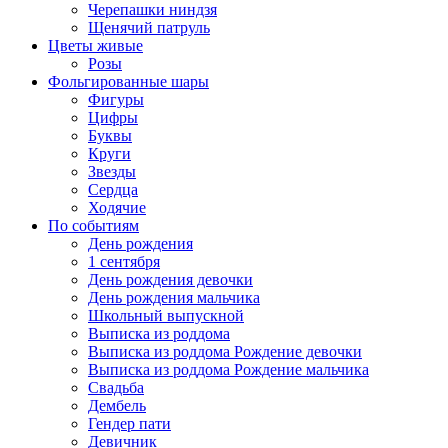
Черепашки ниндзя
Щенячий патруль
Цветы живые
Розы
Фольгированные шары
Фигуры
Цифры
Буквы
Круги
Звезды
Сердца
Ходячие
По событиям
День рождения
1 сентября
День рождения девочки
День рождения мальчика
Школьный выпускной
Выписка из роддома
Выписка из роддома Рождение девочки
Выписка из роддома Рождение мальчика
Свадьба
Дембель
Гендер пати
Девичник