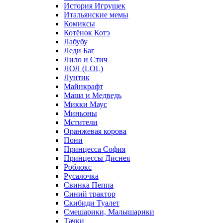
История Игрушек
Итальянские мемы
Комиксы
Котёнок Котэ
Лабубу
Леди Баг
Лило и Стич
ЛОЛ (LOL)
Лунтик
Майнкрафт
Маша и Медведь
Микки Маус
Миньоны
Мстители
Оранжевая корова
Пони
Принцесса София
Принцессы Диснея
Роблокс
Русалочка
Свинка Пеппа
Синий трактор
Скибиди Туалет
Смешарики, Малышарики
Тачки