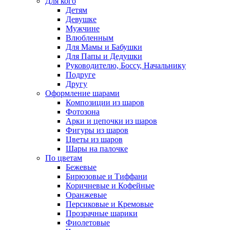
Для кого
Детям
Девушке
Мужчине
Влюбленным
Для Мамы и Бабушки
Для Папы и Дедушки
Руководителю, Боссу, Начальнику
Подруге
Другу
Оформление шарами
Композиции из шаров
Фотозона
Арки и цепочки из шаров
Фигуры из шаров
Цветы из шаров
Шары на палочке
По цветам
Бежевые
Бирюзовые и Тиффани
Коричневые и Кофейные
Оранжевые
Персиковые и Кремовые
Прозрачные шарики
Фиолетовые