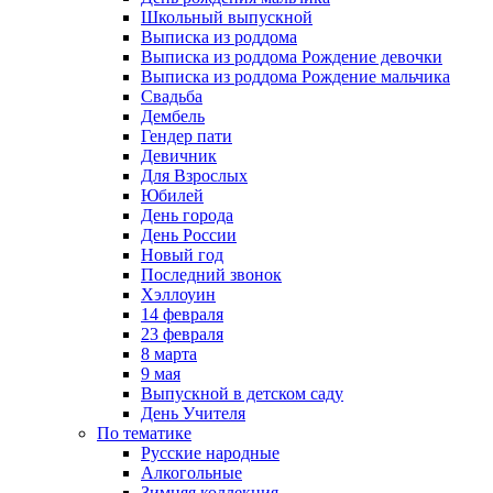
Школьный выпускной
Выписка из роддома
Выписка из роддома Рождение девочки
Выписка из роддома Рождение мальчика
Свадьба
Дембель
Гендер пати
Девичник
Для Взрослых
Юбилей
День города
День России
Новый год
Последний звонок
Хэллоуин
14 февраля
23 февраля
8 марта
9 мая
Выпускной в детском саду
День Учителя
По тематике
Русские народные
Алкогольные
Зимняя коллекция