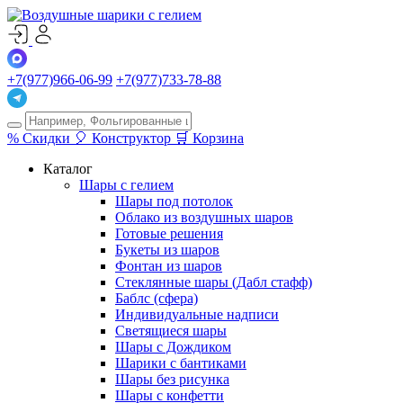
+7(977)966-06-99
+7(977)733-78-88
%
Скидки
🎈
Конструктор
🛒
Корзина
Каталог
Шары с гелием
Шары под потолок
Облако из воздушных шаров
Готовые решения
Букеты из шаров
Фонтан из шаров
Стеклянные шары (Дабл стафф)
Баблс (сфера)
Индивидуальные надписи
Светящиеся шары
Шары с Дождиком
Шарики с бантиками
Шары без рисунка
Шары с конфетти