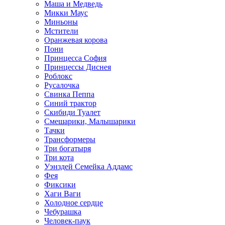
Маша и Медведь
Микки Маус
Миньоны
Мстители
Оранжевая корова
Пони
Принцесса София
Принцессы Диснея
Роблокс
Русалочка
Свинка Пеппа
Синий трактор
Скибиди Туалет
Смешарики, Малышарики
Тачки
Трансформеры
Три богатыря
Три кота
Уэнздей Семейка Аддамс
Фея
Фиксики
Хаги Ваги
Холодное сердце
Чебурашка
Человек-паук