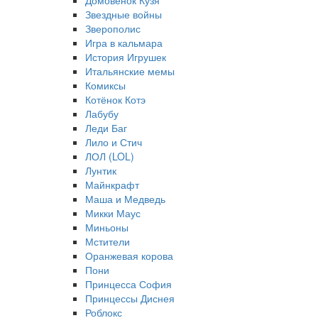
Домовёнок Кузя
Звездные войны
Зверополис
Игра в кальмара
История Игрушек
Итальянские мемы
Комиксы
Котёнок Котэ
Лабубу
Леди Баг
Лило и Стич
ЛОЛ (LOL)
Лунтик
Майнкрафт
Маша и Медведь
Микки Маус
Миньоны
Мстители
Оранжевая корова
Пони
Принцесса София
Принцессы Диснея
Роблокс