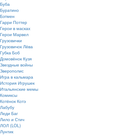
Буба
Буратино
Бэтмен
Гарри Поттер
Герои в масках
Герои Марвел
Грузовички
Грузовичок Лёва
Губка Боб
Домовёнок Кузя
Звездные войны
Зверополис
Игра в кальмара
История Игрушек
Итальянские мемы
Комиксы
Котёнок Котэ
Лабубу
Леди Баг
Лило и Стич
ЛОЛ (LOL)
Лунтик