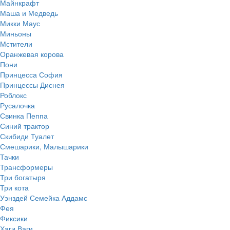
Майнкрафт
Маша и Медведь
Микки Маус
Миньоны
Мстители
Оранжевая корова
Пони
Принцесса София
Принцессы Диснея
Роблокс
Русалочка
Свинка Пеппа
Синий трактор
Скибиди Туалет
Смешарики, Малышарики
Тачки
Трансформеры
Три богатыря
Три кота
Уэнздей Семейка Аддамс
Фея
Фиксики
Хаги Ваги