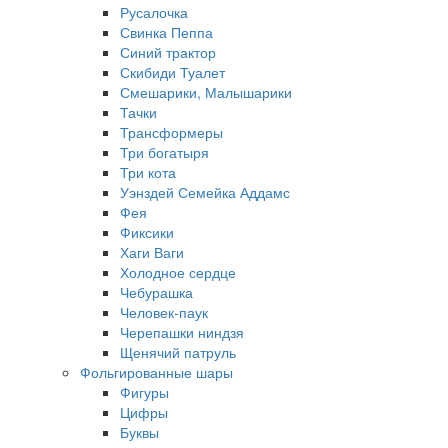
Русалочка
Свинка Пеппа
Синий трактор
Скибиди Туалет
Смешарики, Малышарики
Тачки
Трансформеры
Три богатыря
Три кота
Уэнздей Семейка Аддамс
Фея
Фиксики
Хаги Ваги
Холодное сердце
Чебурашка
Человек-паук
Черепашки ниндзя
Щенячий патруль
Фольгированные шары
Фигуры
Цифры
Буквы