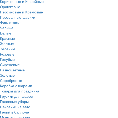
Коричневые и Кофейные
Оранжевые
Персиковые и Кремовые
Прозрачные шарики
Фиолетовые
Черные
Белые
Красные
Желтые
Зеленые
Розовые
Голубые
Сиреневые
Разноцветные
Золотые
Серебряные
Коробка с шарами
Товары для праздника
Грузики для шаров
Головные уборы
Наклейки на авто
Гелий в баллоне
Мыльные пузыри