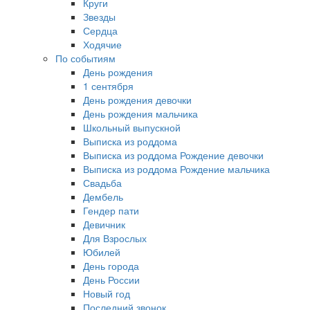
Круги
Звезды
Сердца
Ходячие
По событиям
День рождения
1 сентября
День рождения девочки
День рождения мальчика
Школьный выпускной
Выписка из роддома
Выписка из роддома Рождение девочки
Выписка из роддома Рождение мальчика
Свадьба
Дембель
Гендер пати
Девичник
Для Взрослых
Юбилей
День города
День России
Новый год
Последний звонок