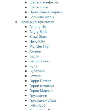
Шары с конфетти
Шары хром
Прикольные шарики
Большие шары
Герои мультфильмов
Among Us
Angry Birds
Brawl Stars
Hello Kitty
Monster High
Ам ням
Барби
Барбоскины
Буба
Буратино
Бэтмен
Гарри Поттер
Герои в масках
Герои Марвел
Грузовички
Грузовичок Лёва
Губка Боб