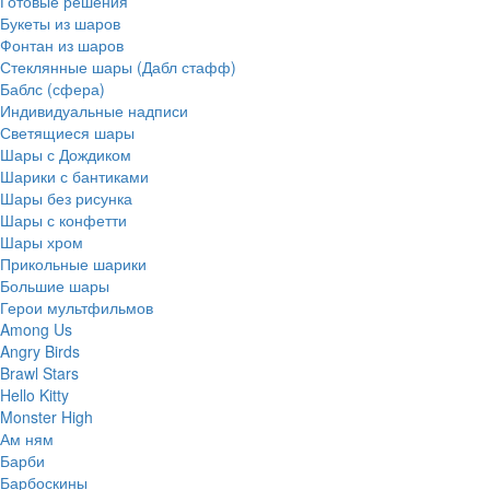
Готовые решения
Букеты из шаров
Фонтан из шаров
Стеклянные шары (Дабл стафф)
Баблс (сфера)
Индивидуальные надписи
Светящиеся шары
Шары с Дождиком
Шарики с бантиками
Шары без рисунка
Шары с конфетти
Шары хром
Прикольные шарики
Большие шары
Герои мультфильмов
Among Us
Angry Birds
Brawl Stars
Hello Kitty
Monster High
Ам ням
Барби
Барбоскины