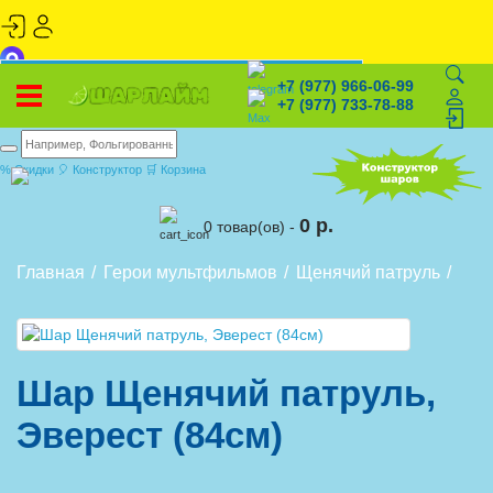
x
+7 (977) 966-06-99
+7(977)966-06-99
+7(977)733-78-88
УСТАНОВИТЕ НАШЕ ПРИЛОЖЕНИЕ!
+7 (977) 733-78-88
%
Скидки
🎈
Конструктор
🛒
Корзина
0 р.
0 товар(ов) -
Главная
Герои мультфильмов
Щенячий патруль
Шар
Шар Щенячий патруль,
Эверест (84см)