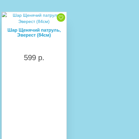
Шар Щенячий патруль,
Эверест (84см)
599 р.