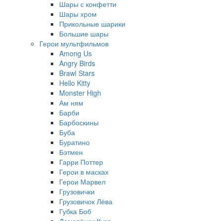
Шары с конфетти
Шары хром
Прикольные шарики
Большие шары
Герои мультфильмов
Among Us
Angry Birds
Brawl Stars
Hello Kitty
Monster High
Ам ням
Барби
Барбоскины
Буба
Буратино
Бэтмен
Гарри Поттер
Герои в масках
Герои Марвел
Грузовички
Грузовичок Лёва
Губка Боб