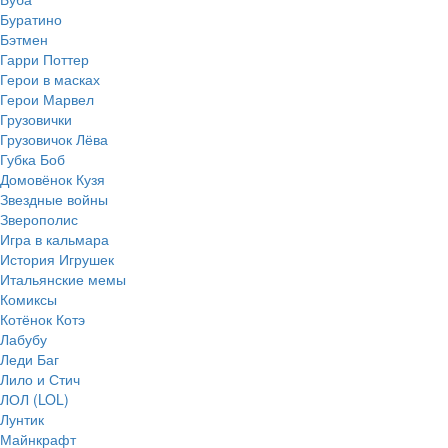
Буратино
Бэтмен
Гарри Поттер
Герои в масках
Герои Марвел
Грузовички
Грузовичок Лёва
Губка Боб
Домовёнок Кузя
Звездные войны
Зверополис
Игра в кальмара
История Игрушек
Итальянские мемы
Комиксы
Котёнок Котэ
Лабубу
Леди Баг
Лило и Стич
ЛОЛ (LOL)
Лунтик
Майнкрафт