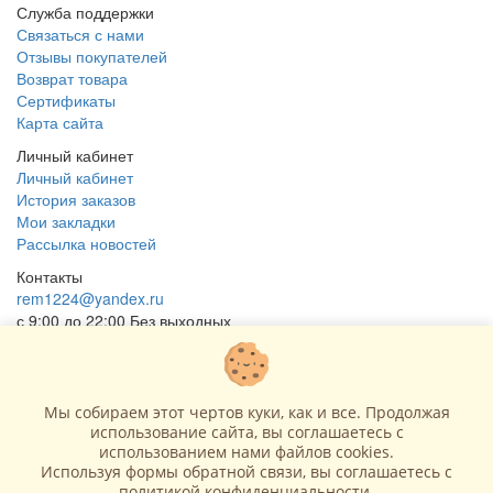
Служба поддержки
Связаться с нами
Отзывы покупателей
Возврат товара
Сертификаты
Карта сайта
Личный кабинет
Личный кабинет
История заказов
Мои закладки
Рассылка новостей
Контакты
rem1224@yandex.ru
с 9:00 до 22:00 Без выходных
Г. Москва ул. Коровинское шоссе 35 стр 2
ОГРНИП 318502900040868
ИНН 771120321428
Мы собираем этот чертов куки, как и все. Продолжая
использование сайта, вы соглашаетесь c
(с) 2015 - 2026 “SharLime”, копирование контента запрещено и
использованием нами файлов cookies.
преследуется законом!
Используя формы обратной связи, вы соглашаетесь с
политикой конфиденциальности
.