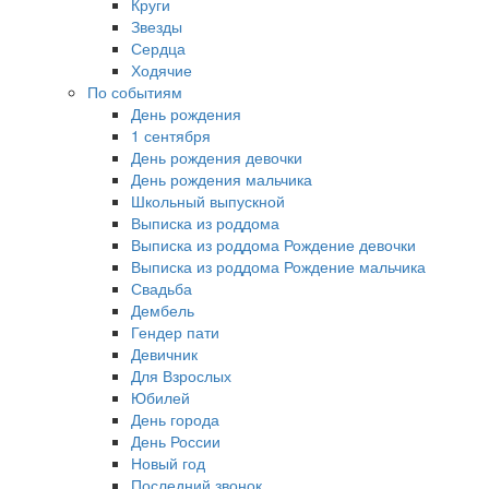
Круги
Звезды
Сердца
Ходячие
По событиям
День рождения
1 сентября
День рождения девочки
День рождения мальчика
Школьный выпускной
Выписка из роддома
Выписка из роддома Рождение девочки
Выписка из роддома Рождение мальчика
Свадьба
Дембель
Гендер пати
Девичник
Для Взрослых
Юбилей
День города
День России
Новый год
Последний звонок