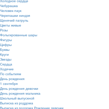
Холодное сердце
Чебурашка
Человек-паук
Черепашки ниндзя
Щенячий патруль
Цветы живые
Розы
Фольгированные шары
Фигуры
Цифры
Буквы
Круги
Звезды
Сердца
Ходячие
По событиям
День рождения
1 сентября
День рождения девочки
День рождения мальчика
Школьный выпускной
Выписка из роддома
Выписка из роддома Рождение девочки