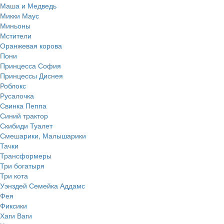
Маша и Медведь
Микки Маус
Миньоны
Мстители
Оранжевая корова
Пони
Принцесса София
Принцессы Диснея
Роблокс
Русалочка
Свинка Пеппа
Синий трактор
Скибиди Туалет
Смешарики, Малышарики
Тачки
Трансформеры
Три богатыря
Три кота
Уэнздей Семейка Аддамс
Фея
Фиксики
Хаги Ваги