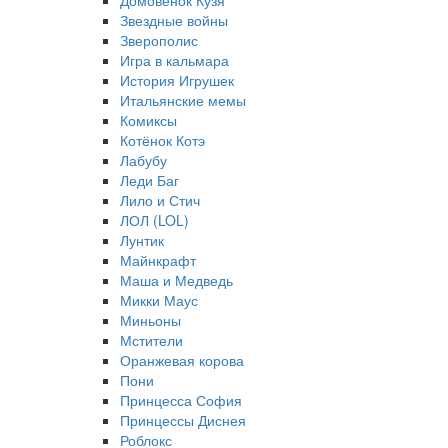
Домовёнок Кузя
Звездные войны
Зверополис
Игра в кальмара
История Игрушек
Итальянские мемы
Комиксы
Котёнок Котэ
Лабубу
Леди Баг
Лило и Стич
ЛОЛ (LOL)
Лунтик
Майнкрафт
Маша и Медведь
Микки Маус
Миньоны
Мстители
Оранжевая корова
Пони
Принцесса София
Принцессы Диснея
Роблокс