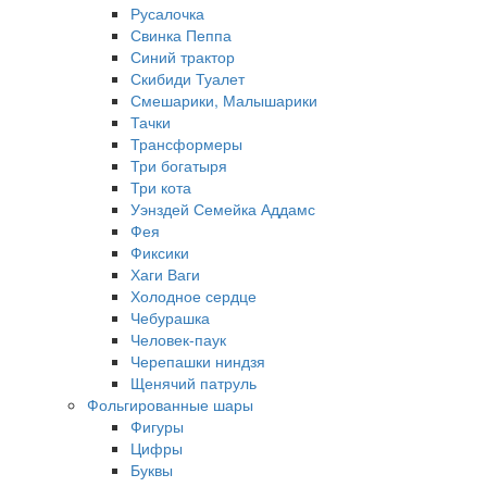
Русалочка
Свинка Пеппа
Синий трактор
Скибиди Туалет
Смешарики, Малышарики
Тачки
Трансформеры
Три богатыря
Три кота
Уэнздей Семейка Аддамс
Фея
Фиксики
Хаги Ваги
Холодное сердце
Чебурашка
Человек-паук
Черепашки ниндзя
Щенячий патруль
Фольгированные шары
Фигуры
Цифры
Буквы