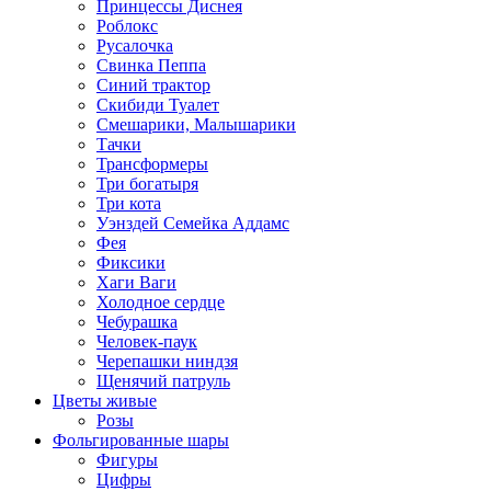
Принцессы Диснея
Роблокс
Русалочка
Свинка Пеппа
Синий трактор
Скибиди Туалет
Смешарики, Малышарики
Тачки
Трансформеры
Три богатыря
Три кота
Уэнздей Семейка Аддамс
Фея
Фиксики
Хаги Ваги
Холодное сердце
Чебурашка
Человек-паук
Черепашки ниндзя
Щенячий патруль
Цветы живые
Розы
Фольгированные шары
Фигуры
Цифры