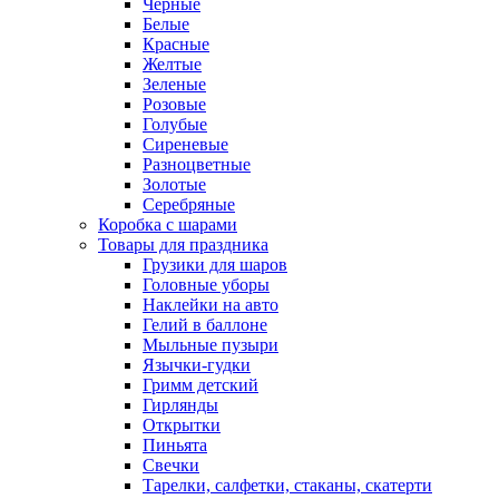
Черные
Белые
Красные
Желтые
Зеленые
Розовые
Голубые
Сиреневые
Разноцветные
Золотые
Серебряные
Коробка с шарами
Товары для праздника
Грузики для шаров
Головные уборы
Наклейки на авто
Гелий в баллоне
Мыльные пузыри
Язычки-гудки
Гримм детский
Гирлянды
Открытки
Пиньята
Свечки
Тарелки, салфетки, стаканы, скатерти