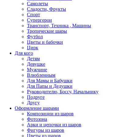
Самолеты
Сладости, Фрукты
Спорт
Супергерои
Транспорт, Техника , Машины
Тропические шары
Футбол
Цветы и бабочки
Цирк
Для кого
Детям
Девушке
Мужчине
Влюбленным
Для Мамы и Бабушки
Для Папы и Дедушки
Руководителю, Боссу, Начальнику
Подруге
Другу
Оформление шарами
Композиции из шаров
Фотозона
Арки и цепочки из шаров
Фигуры из шаров
Цветы из шаров