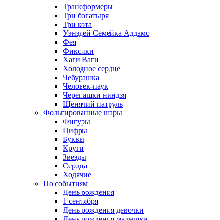
Трансформеры
Три богатыря
Три кота
Уэнздей Семейка Аддамс
Фея
Фиксики
Хаги Ваги
Холодное сердце
Чебурашка
Человек-паук
Черепашки ниндзя
Щенячий патруль
Фольгированные шары
Фигуры
Цифры
Буквы
Круги
Звезды
Сердца
Ходячие
По событиям
День рождения
1 сентября
День рождения девочки
День рождения мальчика