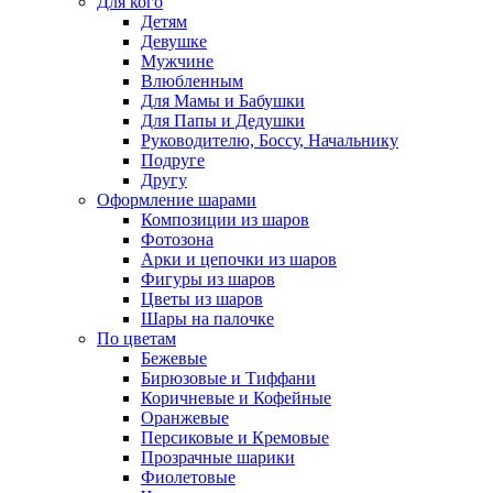
Для кого
Детям
Девушке
Мужчине
Влюбленным
Для Мамы и Бабушки
Для Папы и Дедушки
Руководителю, Боссу, Начальнику
Подруге
Другу
Оформление шарами
Композиции из шаров
Фотозона
Арки и цепочки из шаров
Фигуры из шаров
Цветы из шаров
Шары на палочке
По цветам
Бежевые
Бирюзовые и Тиффани
Коричневые и Кофейные
Оранжевые
Персиковые и Кремовые
Прозрачные шарики
Фиолетовые