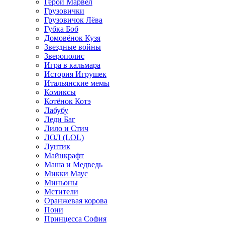
Герои Марвел
Грузовички
Грузовичок Лёва
Губка Боб
Домовёнок Кузя
Звездные войны
Зверополис
Игра в кальмара
История Игрушек
Итальянские мемы
Комиксы
Котёнок Котэ
Лабубу
Леди Баг
Лило и Стич
ЛОЛ (LOL)
Лунтик
Майнкрафт
Маша и Медведь
Микки Маус
Миньоны
Мстители
Оранжевая корова
Пони
Принцесса София