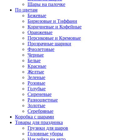
Шары на палочке
По цветам
Бежевые
Бирюзовые и Тиффани
Коричневые и Кофейные
Оранжевые
Персиковые и Кремовые
Прозрачные шарики
Фиолетовые
Черные
Белые
Красные
Желтые
Зеленые
Розовые
Голубые
Сиреневые
Разноцветные
Золотые
Серебряные
Коробка с шарами
Товары для праздника
Грузики для шаров
Головные уборы
Наклейки на авто