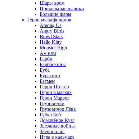
Шары хром
Прикольные шарики
Большие шары
Герои мультфильмов
Among Us
Angry Birds
Brawl Stars
Hello Kitty
Monster High
Ам ням
Барби
Барбоскины
Буба
Буратино
Бэтмен
Гарри Поттер
Герои в масках
Герои Марвел
Грузовички
Грузовичок Лёва
Губка Боб
Домовёнок Кузя
Звездные войны
Зверополис
Игра в кальмара