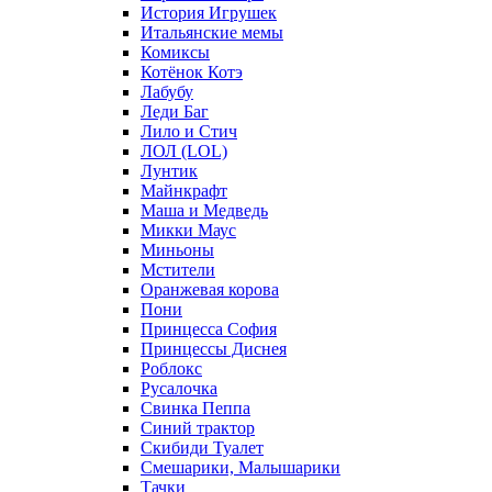
История Игрушек
Итальянские мемы
Комиксы
Котёнок Котэ
Лабубу
Леди Баг
Лило и Стич
ЛОЛ (LOL)
Лунтик
Майнкрафт
Маша и Медведь
Микки Маус
Миньоны
Мстители
Оранжевая корова
Пони
Принцесса София
Принцессы Диснея
Роблокс
Русалочка
Свинка Пеппа
Синий трактор
Скибиди Туалет
Смешарики, Малышарики
Тачки