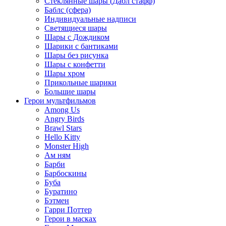
Стеклянные шары (Дабл стафф)
Баблс (сфера)
Индивидуальные надписи
Светящиеся шары
Шары с Дождиком
Шарики с бантиками
Шары без рисунка
Шары с конфетти
Шары хром
Прикольные шарики
Большие шары
Герои мультфильмов
Among Us
Angry Birds
Brawl Stars
Hello Kitty
Monster High
Ам ням
Барби
Барбоскины
Буба
Буратино
Бэтмен
Гарри Поттер
Герои в масках