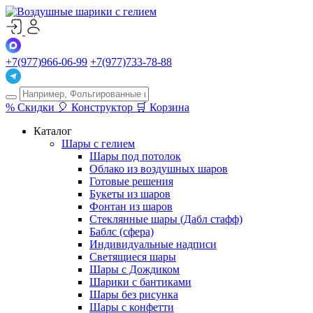
+7(977)966-06-99
+7(977)733-78-88
%
Скидки
🎈
Конструктор
🛒
Корзина
Каталог
Шары с гелием
Шары под потолок
Облако из воздушных шаров
Готовые решения
Букеты из шаров
Фонтан из шаров
Стеклянные шары (Дабл стафф)
Баблс (сфера)
Индивидуальные надписи
Светящиеся шары
Шары с Дождиком
Шарики с бантиками
Шары без рисунка
Шары с конфетти