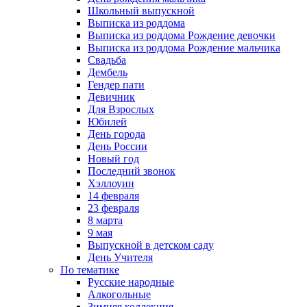
Школьный выпускной
Выписка из роддома
Выписка из роддома Рождение девочки
Выписка из роддома Рождение мальчика
Свадьба
Дембель
Гендер пати
Девичник
Для Взрослых
Юбилей
День города
День России
Новый год
Последний звонок
Хэллоуин
14 февраля
23 февраля
8 марта
9 мая
Выпускной в детском саду
День Учителя
По тематике
Русские народные
Алкогольные
Зимняя коллекция