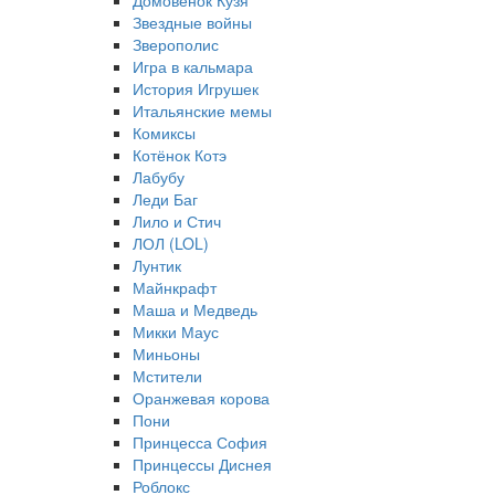
Домовёнок Кузя
Звездные войны
Зверополис
Игра в кальмара
История Игрушек
Итальянские мемы
Комиксы
Котёнок Котэ
Лабубу
Леди Баг
Лило и Стич
ЛОЛ (LOL)
Лунтик
Майнкрафт
Маша и Медведь
Микки Маус
Миньоны
Мстители
Оранжевая корова
Пони
Принцесса София
Принцессы Диснея
Роблокс