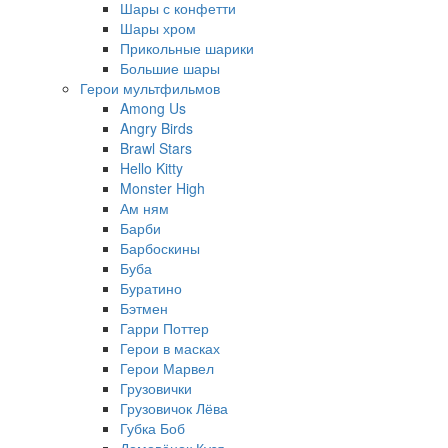
Шары с конфетти
Шары хром
Прикольные шарики
Большие шары
Герои мультфильмов
Among Us
Angry Birds
Brawl Stars
Hello Kitty
Monster High
Ам ням
Барби
Барбоскины
Буба
Буратино
Бэтмен
Гарри Поттер
Герои в масках
Герои Марвел
Грузовички
Грузовичок Лёва
Губка Боб