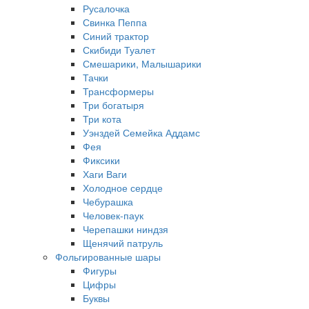
Русалочка
Свинка Пеппа
Синий трактор
Скибиди Туалет
Смешарики, Малышарики
Тачки
Трансформеры
Три богатыря
Три кота
Уэнздей Семейка Аддамс
Фея
Фиксики
Хаги Ваги
Холодное сердце
Чебурашка
Человек-паук
Черепашки ниндзя
Щенячий патруль
Фольгированные шары
Фигуры
Цифры
Буквы