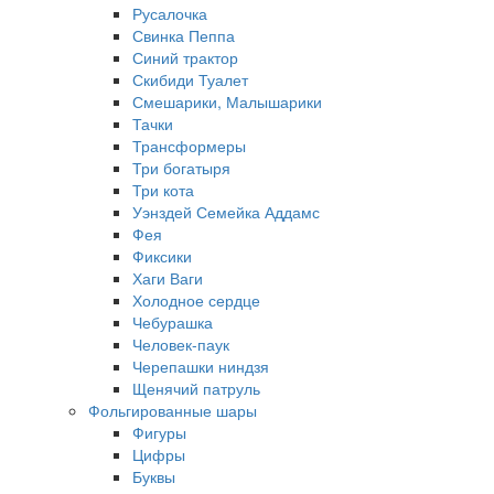
Русалочка
Свинка Пеппа
Синий трактор
Скибиди Туалет
Смешарики, Малышарики
Тачки
Трансформеры
Три богатыря
Три кота
Уэнздей Семейка Аддамс
Фея
Фиксики
Хаги Ваги
Холодное сердце
Чебурашка
Человек-паук
Черепашки ниндзя
Щенячий патруль
Фольгированные шары
Фигуры
Цифры
Буквы