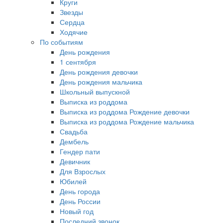
Круги
Звезды
Сердца
Ходячие
По событиям
День рождения
1 сентября
День рождения девочки
День рождения мальчика
Школьный выпускной
Выписка из роддома
Выписка из роддома Рождение девочки
Выписка из роддома Рождение мальчика
Свадьба
Дембель
Гендер пати
Девичник
Для Взрослых
Юбилей
День города
День России
Новый год
Последний звонок