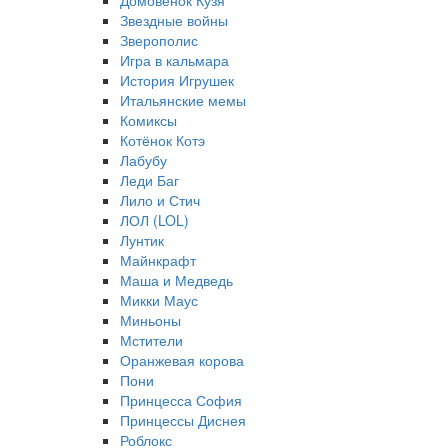
Домовёнок Кузя
Звездные войны
Зверополис
Игра в кальмара
История Игрушек
Итальянские мемы
Комиксы
Котёнок Котэ
Лабубу
Леди Баг
Лило и Стич
ЛОЛ (LOL)
Лунтик
Майнкрафт
Маша и Медведь
Микки Маус
Миньоны
Мстители
Оранжевая корова
Пони
Принцесса София
Принцессы Диснея
Роблокс