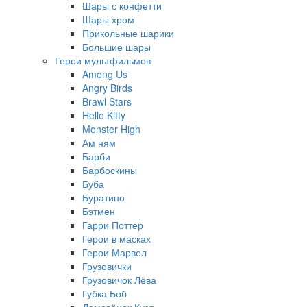
Шары с конфетти
Шары хром
Прикольные шарики
Большие шары
Герои мультфильмов
Among Us
Angry Birds
Brawl Stars
Hello Kitty
Monster High
Ам ням
Барби
Барбоскины
Буба
Буратино
Бэтмен
Гарри Поттер
Герои в масках
Герои Марвел
Грузовички
Грузовичок Лёва
Губка Боб