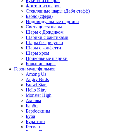
Букеты из шаров
Фонтан из шаров
Стеклянные шары (Дабл стафф)
Баблс (сфера)
Индивидуальные надписи
Светящиеся шары
Шары с Дождиком
Шарики с бантиками
Шары без рисунка
Шары с конфетти
Шары хром
Прикольные шарики
Большие шары
Герои мультфильмов
Among Us
Angry Birds
Brawl Stars
Hello Kitty
Monster High
Ам ням
Барби
Барбоскины
Буба
Буратино
Бэтмен