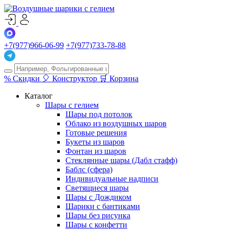
+7(977)966-06-99
+7(977)733-78-88
%
Скидки
🎈
Конструктор
🛒
Корзина
Каталог
Шары с гелием
Шары под потолок
Облако из воздушных шаров
Готовые решения
Букеты из шаров
Фонтан из шаров
Стеклянные шары (Дабл стафф)
Баблс (сфера)
Индивидуальные надписи
Светящиеся шары
Шары с Дождиком
Шарики с бантиками
Шары без рисунка
Шары с конфетти