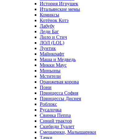
История Игрушек
Итальянские мемы
Комиксы
Котёнок Котэ
Лабубу
Леди Баг
Лило и Стич
ЛОЛ (LOL)
Лунтик
Майнкрафт
Маша и Медведь
Микки Маус
Миньоны
Мстители
Оранжевая корова
Пони
Принцесса София
Принцессы Диснея
Роблокс
Русалочка
Свинка Пеппа
Синий трактор
Скибиди Туалет
Смешарики, Малышарики
Тачки