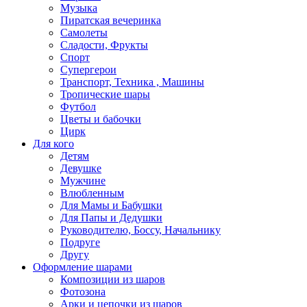
Музыка
Пиратская вечеринка
Самолеты
Сладости, Фрукты
Спорт
Супергерои
Транспорт, Техника , Машины
Тропические шары
Футбол
Цветы и бабочки
Цирк
Для кого
Детям
Девушке
Мужчине
Влюбленным
Для Мамы и Бабушки
Для Папы и Дедушки
Руководителю, Боссу, Начальнику
Подруге
Другу
Оформление шарами
Композиции из шаров
Фотозона
Арки и цепочки из шаров