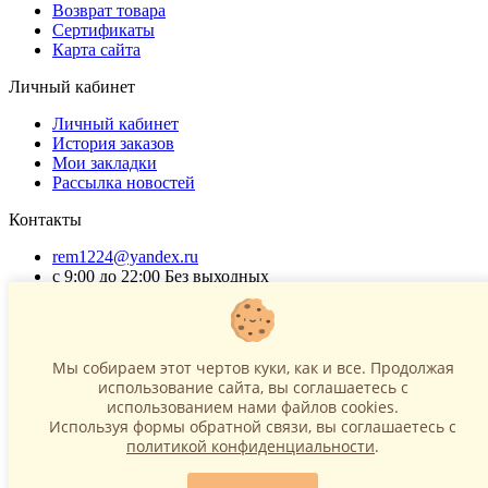
Возврат товара
Сертификаты
Карта сайта
Личный кабинет
Личный кабинет
История заказов
Мои закладки
Рассылка новостей
Контакты
rem1224@yandex.ru
с 9:00 до 22:00 Без выходных
Г. Москва ул. Коровинское шоссе 35 стр 2
ОГРНИП 318502900040868
ИНН 771120321428
Мы собираем этот чертов куки, как и все. Продолжая
использование сайта, вы соглашаетесь c
(с) 2015 - 2026 “SharLime”, копирование контента запрещено и
использованием нами файлов cookies.
преследуется законом!
Используя формы обратной связи, вы соглашаетесь с
политикой конфиденциальности
.