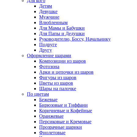
Для кого
Детям
Девушке
Мужчине
Влюбленным
Для Мамы и Бабушки
Для Папы и Дедушки
Руководителю, Боссу, Начальнику
Подруге
Другу
Оформление шарами
Композиции из шаров
Фотозона
Арки и цепочки из шаров
Фигуры из шаров
Цветы из шаров
Шары на палочке
По цветам
Бежевые
Бирюзовые и Тиффани
Коричневые и Кофейные
Оранжевые
Персиковые и Кремовые
Прозрачные шарики
Фиолетовые