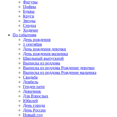
Фигуры
Цифры
Буквы
Круги
Звезды
Сердца
Ходячие
По событиям
День рождения
1 сентября
День рождения девочки
День рождения мальчика
Школьный выпускной
Выписка из роддома
Выписка из роддома Рождение девочки
Выписка из роддома Рождение мальчика
Свадьба
Дембель
Гендер пати
Девичник
Для Взрослых
Юбилей
День города
День России
Новый год