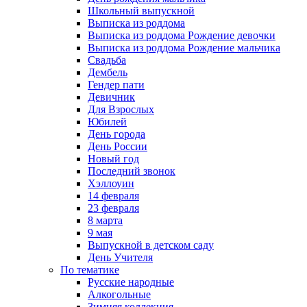
Школьный выпускной
Выписка из роддома
Выписка из роддома Рождение девочки
Выписка из роддома Рождение мальчика
Свадьба
Дембель
Гендер пати
Девичник
Для Взрослых
Юбилей
День города
День России
Новый год
Последний звонок
Хэллоуин
14 февраля
23 февраля
8 марта
9 мая
Выпускной в детском саду
День Учителя
По тематике
Русские народные
Алкогольные
Зимняя коллекция