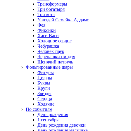
Трансформеры
Три богатыря
Три кота
Уэнздей Семейка Аддамс
Фея
Фиксики
Хаги Ваги
Холодное сердце
Чебурашка
Человек-паук
Черепашки ниндзя
Щенячий патруль
Фольгированные шары
Фигуры
Цифры
Буквы
Круги
Звезды
Сердца
Ходячие
По событиям
День рождения
1 сентября
День рождения девочки
День рождения мальчика