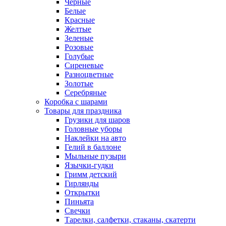
Черные
Белые
Красные
Желтые
Зеленые
Розовые
Голубые
Сиреневые
Разноцветные
Золотые
Серебряные
Коробка с шарами
Товары для праздника
Грузики для шаров
Головные уборы
Наклейки на авто
Гелий в баллоне
Мыльные пузыри
Язычки-гудки
Гримм детский
Гирлянды
Открытки
Пиньята
Свечки
Тарелки, салфетки, стаканы, скатерти