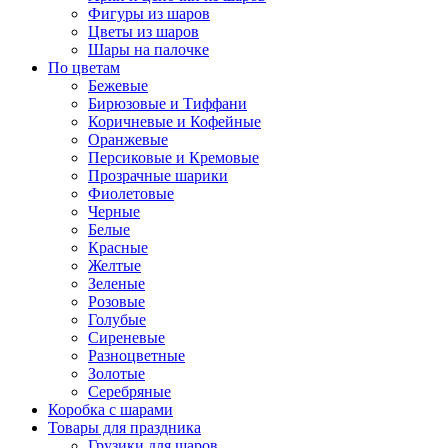
Фигуры из шаров
Цветы из шаров
Шары на палочке
По цветам
Бежевые
Бирюзовые и Тиффани
Коричневые и Кофейные
Оранжевые
Персиковые и Кремовые
Прозрачные шарики
Фиолетовые
Черные
Белые
Красные
Желтые
Зеленые
Розовые
Голубые
Сиреневые
Разноцветные
Золотые
Серебряные
Коробка с шарами
Товары для праздника
Грузики для шаров