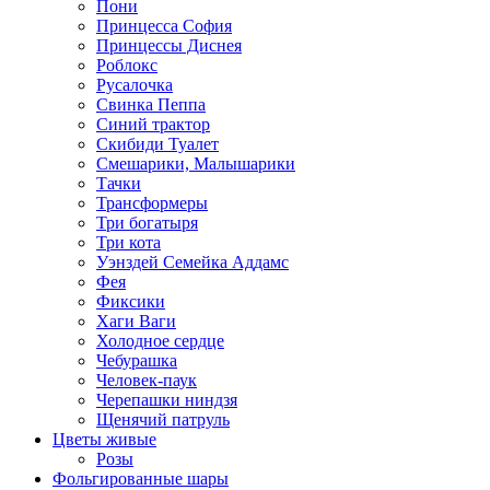
Пони
Принцесса София
Принцессы Диснея
Роблокс
Русалочка
Свинка Пеппа
Синий трактор
Скибиди Туалет
Смешарики, Малышарики
Тачки
Трансформеры
Три богатыря
Три кота
Уэнздей Семейка Аддамс
Фея
Фиксики
Хаги Ваги
Холодное сердце
Чебурашка
Человек-паук
Черепашки ниндзя
Щенячий патруль
Цветы живые
Розы
Фольгированные шары