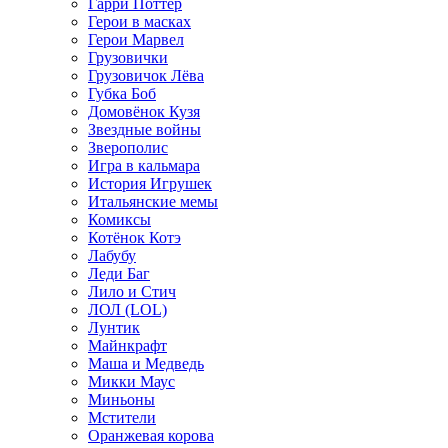
Гарри Поттер
Герои в масках
Герои Марвел
Грузовички
Грузовичок Лёва
Губка Боб
Домовёнок Кузя
Звездные войны
Зверополис
Игра в кальмара
История Игрушек
Итальянские мемы
Комиксы
Котёнок Котэ
Лабубу
Леди Баг
Лило и Стич
ЛОЛ (LOL)
Лунтик
Майнкрафт
Маша и Медведь
Микки Маус
Миньоны
Мстители
Оранжевая корова