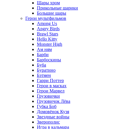
Шары хром
Прикольные шарики
Большие шары
Герои мультфильмов
Among Us
Angry Birds
Brawl Stars
Hello Kitty
Monster High
Ам ням
Барби
Барбоскины
Буба
Буратино
Бэтмен
Гарри Поттер
Герои в масках
Герои Марвел
Грузовички
Грузовичок Лёва
Губка Боб
Домовёнок Кузя
Звездные войны
Зверополис
Игра в кальмара