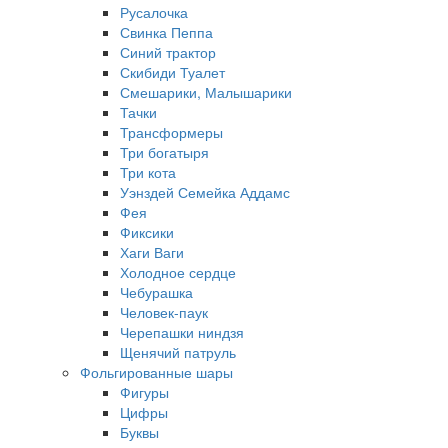
Русалочка
Свинка Пеппа
Синий трактор
Скибиди Туалет
Смешарики, Малышарики
Тачки
Трансформеры
Три богатыря
Три кота
Уэнздей Семейка Аддамс
Фея
Фиксики
Хаги Ваги
Холодное сердце
Чебурашка
Человек-паук
Черепашки ниндзя
Щенячий патруль
Фольгированные шары
Фигуры
Цифры
Буквы