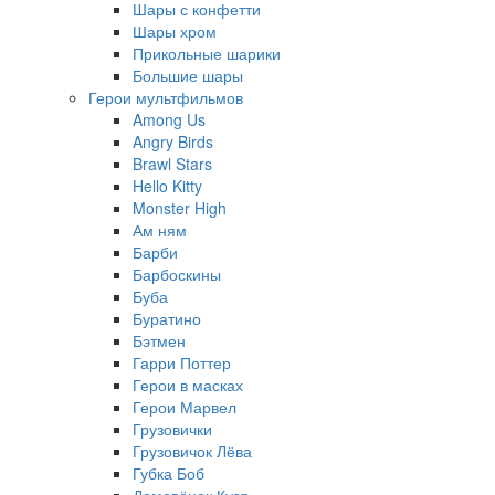
Шары с конфетти
Шары хром
Прикольные шарики
Большие шары
Герои мультфильмов
Among Us
Angry Birds
Brawl Stars
Hello Kitty
Monster High
Ам ням
Барби
Барбоскины
Буба
Буратино
Бэтмен
Гарри Поттер
Герои в масках
Герои Марвел
Грузовички
Грузовичок Лёва
Губка Боб