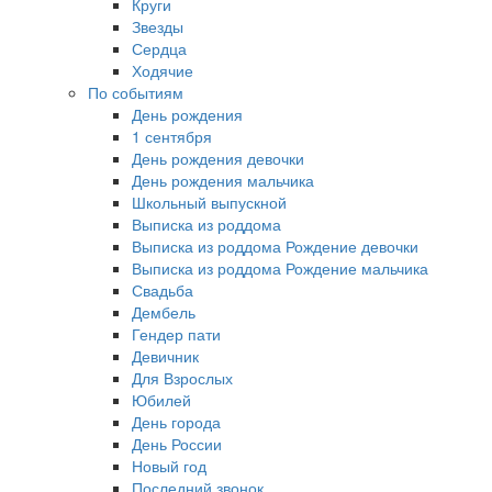
Круги
Звезды
Сердца
Ходячие
По событиям
День рождения
1 сентября
День рождения девочки
День рождения мальчика
Школьный выпускной
Выписка из роддома
Выписка из роддома Рождение девочки
Выписка из роддома Рождение мальчика
Свадьба
Дембель
Гендер пати
Девичник
Для Взрослых
Юбилей
День города
День России
Новый год
Последний звонок