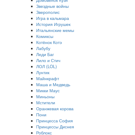
Домовёнок Кузя
Звездные войны
Зверополис
Игра в кальмара
История Игрушек
Итальянские мемы
Комиксы
Котёнок Котэ
Лабубу
Леди Баг
Лило и Стич
ЛОЛ (LOL)
Лунтик
Майнкрафт
Маша и Медведь
Микки Маус
Миньоны
Мстители
Оранжевая корова
Пони
Принцесса София
Принцессы Диснея
Роблокс