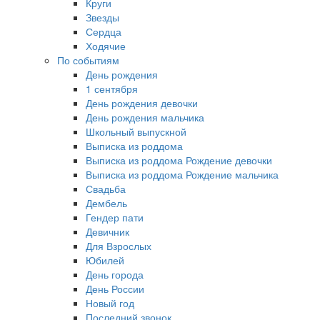
Круги
Звезды
Сердца
Ходячие
По событиям
День рождения
1 сентября
День рождения девочки
День рождения мальчика
Школьный выпускной
Выписка из роддома
Выписка из роддома Рождение девочки
Выписка из роддома Рождение мальчика
Свадьба
Дембель
Гендер пати
Девичник
Для Взрослых
Юбилей
День города
День России
Новый год
Последний звонок