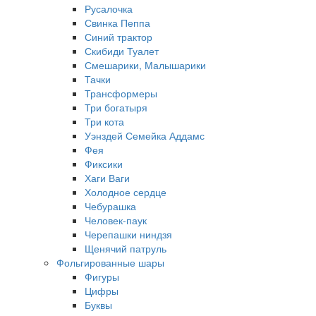
Русалочка
Свинка Пеппа
Синий трактор
Скибиди Туалет
Смешарики, Малышарики
Тачки
Трансформеры
Три богатыря
Три кота
Уэнздей Семейка Аддамс
Фея
Фиксики
Хаги Ваги
Холодное сердце
Чебурашка
Человек-паук
Черепашки ниндзя
Щенячий патруль
Фольгированные шары
Фигуры
Цифры
Буквы