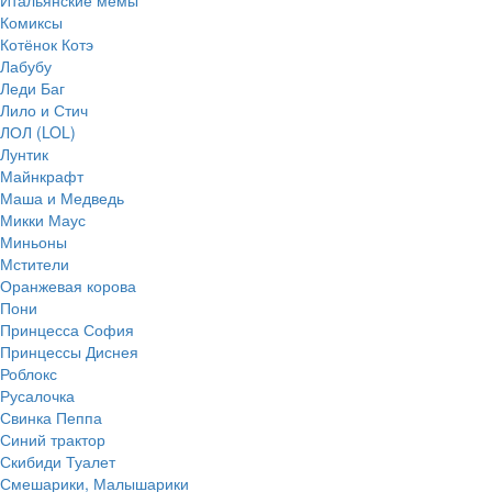
Итальянские мемы
Комиксы
Котёнок Котэ
Лабубу
Леди Баг
Лило и Стич
ЛОЛ (LOL)
Лунтик
Майнкрафт
Маша и Медведь
Микки Маус
Миньоны
Мстители
Оранжевая корова
Пони
Принцесса София
Принцессы Диснея
Роблокс
Русалочка
Свинка Пеппа
Синий трактор
Скибиди Туалет
Смешарики, Малышарики