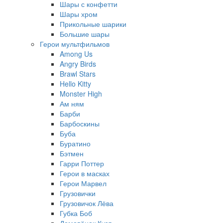
Шары с конфетти
Шары хром
Прикольные шарики
Большие шары
Герои мультфильмов
Among Us
Angry Birds
Brawl Stars
Hello Kitty
Monster High
Ам ням
Барби
Барбоскины
Буба
Буратино
Бэтмен
Гарри Поттер
Герои в масках
Герои Марвел
Грузовички
Грузовичок Лёва
Губка Боб