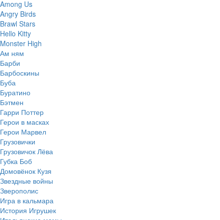
Among Us
Angry Birds
Brawl Stars
Hello Kitty
Monster High
Ам ням
Барби
Барбоскины
Буба
Буратино
Бэтмен
Гарри Поттер
Герои в масках
Герои Марвел
Грузовички
Грузовичок Лёва
Губка Боб
Домовёнок Кузя
Звездные войны
Зверополис
Игра в кальмара
История Игрушек