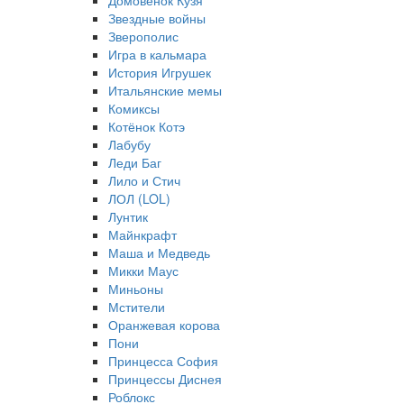
Домовёнок Кузя
Звездные войны
Зверополис
Игра в кальмара
История Игрушек
Итальянские мемы
Комиксы
Котёнок Котэ
Лабубу
Леди Баг
Лило и Стич
ЛОЛ (LOL)
Лунтик
Майнкрафт
Маша и Медведь
Микки Маус
Миньоны
Мстители
Оранжевая корова
Пони
Принцесса София
Принцессы Диснея
Роблокс