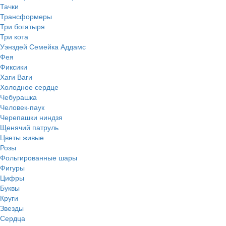
Тачки
Трансформеры
Три богатыря
Три кота
Уэнздей Семейка Аддамс
Фея
Фиксики
Хаги Ваги
Холодное сердце
Чебурашка
Человек-паук
Черепашки ниндзя
Щенячий патруль
Цветы живые
Розы
Фольгированные шары
Фигуры
Цифры
Буквы
Круги
Звезды
Сердца