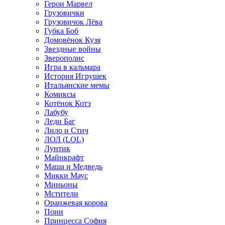
Герои Марвел
Грузовички
Грузовичок Лёва
Губка Боб
Домовёнок Кузя
Звездные войны
Зверополис
Игра в кальмара
История Игрушек
Итальянские мемы
Комиксы
Котёнок Котэ
Лабубу
Леди Баг
Лило и Стич
ЛОЛ (LOL)
Лунтик
Майнкрафт
Маша и Медведь
Микки Маус
Миньоны
Мстители
Оранжевая корова
Пони
Принцесса София