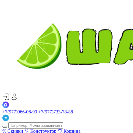
+7(977)966-06-99
+7(977)733-78-88
%
Скидки
🎈
Конструктор
🛒
Корзина