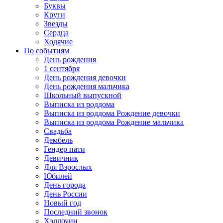
Буквы
Круги
Звезды
Сердца
Ходячие
По событиям
День рождения
1 сентября
День рождения девочки
День рождения мальчика
Школьный выпускной
Выписка из роддома
Выписка из роддома Рождение девочки
Выписка из роддома Рождение мальчика
Свадьба
Дембель
Гендер пати
Девичник
Для Взрослых
Юбилей
День города
День России
Новый год
Последний звонок
Хэллоуин