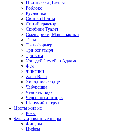
Принцессы Диснея
Роблокс
Русалочка
Свинка Пеппа
Синий трактор
Скибиди Туалет
Смешарики, Малышарики
Тачки
Трансформеры
Три богатыря
Три кота
Уэнздей Семейка Аддамс
Фея
Фиксики
Хаги Ваги
Холодное сердце
Чебурашка
Человек-паук
Черепашки ниндзя
Щенячий патруль
Цветы живые
Розы
Фольгированные шары
Фигуры
Цифры