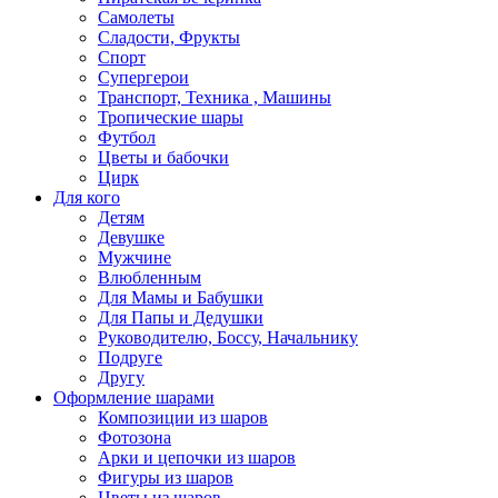
Самолеты
Сладости, Фрукты
Спорт
Супергерои
Транспорт, Техника , Машины
Тропические шары
Футбол
Цветы и бабочки
Цирк
Для кого
Детям
Девушке
Мужчине
Влюбленным
Для Мамы и Бабушки
Для Папы и Дедушки
Руководителю, Боссу, Начальнику
Подруге
Другу
Оформление шарами
Композиции из шаров
Фотозона
Арки и цепочки из шаров
Фигуры из шаров
Цветы из шаров