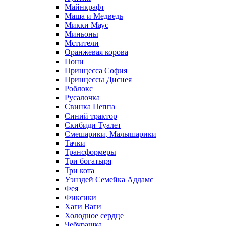
Майнкрафт
Маша и Медведь
Микки Маус
Миньоны
Мстители
Оранжевая корова
Пони
Принцесса София
Принцессы Диснея
Роблокс
Русалочка
Свинка Пеппа
Синий трактор
Скибиди Туалет
Смешарики, Малышарики
Тачки
Трансформеры
Три богатыря
Три кота
Уэнздей Семейка Аддамс
Фея
Фиксики
Хаги Ваги
Холодное сердце
Чебурашка