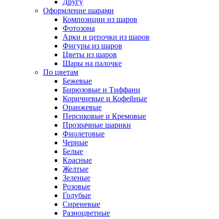
Другу
Оформление шарами
Композиции из шаров
Фотозона
Арки и цепочки из шаров
Фигуры из шаров
Цветы из шаров
Шары на палочке
По цветам
Бежевые
Бирюзовые и Тиффани
Коричневые и Кофейные
Оранжевые
Персиковые и Кремовые
Прозрачные шарики
Фиолетовые
Черные
Белые
Красные
Желтые
Зеленые
Розовые
Голубые
Сиреневые
Разноцветные