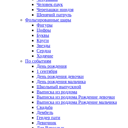
Человек-паук
Черепашки ниндзя
Щенячий патруль
Фольгированные шары
Фигуры
Цифры
Буквы
Круги
Звезды
Сердца
Ходячие
По событиям
День рождения
1 сентября
День рождения девочки
День рождения мальчика
Школьный выпускной
Выписка из роддома
Выписка из роддома Рождение девочки
Выписка из роддома Рождение мальчика
Свадьба
Дембель
Гендер пати
Девичник
Для Взрослых