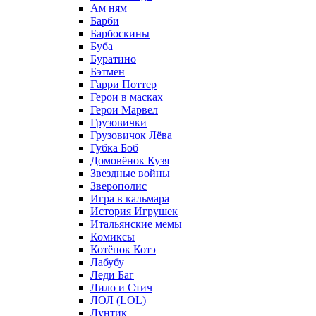
Ам ням
Барби
Барбоскины
Буба
Буратино
Бэтмен
Гарри Поттер
Герои в масках
Герои Марвел
Грузовички
Грузовичок Лёва
Губка Боб
Домовёнок Кузя
Звездные войны
Зверополис
Игра в кальмара
История Игрушек
Итальянские мемы
Комиксы
Котёнок Котэ
Лабубу
Леди Баг
Лило и Стич
ЛОЛ (LOL)
Лунтик