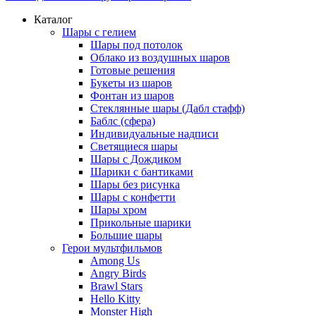
Каталог
Шары с гелием
Шары под потолок
Облако из воздушных шаров
Готовые решения
Букеты из шаров
Фонтан из шаров
Стеклянные шары (Дабл стафф)
Баблс (сфера)
Индивидуальные надписи
Светящиеся шары
Шары с Дождиком
Шарики с бантиками
Шары без рисунка
Шары с конфетти
Шары хром
Прикольные шарики
Большие шары
Герои мультфильмов
Among Us
Angry Birds
Brawl Stars
Hello Kitty
Monster High