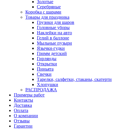
Золотые
Серебряные
Коробка с шарами
Товары для праздника
Грузики для шаров
Головные уборы
Наклейки на авто
Гелий в баллоне
Мыльные пузыри
Язычки-гудки
Гримм детский
Гирлянды
Открытки
Пиньята
Свечки
Тарелки, салфетки, стаканы, скатерти
Хлопушки
РАСПРОДАЖА
Примеры работ
Контакты
Доставка
Оплата
О компании
Отзывы
Гарантии