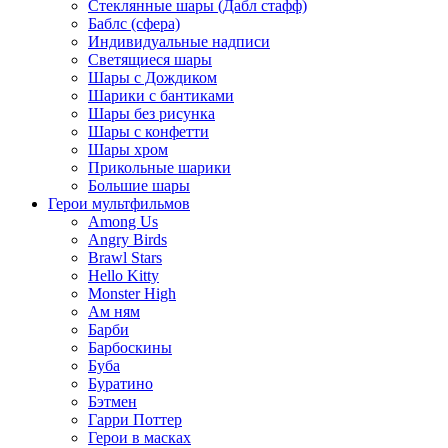
Стеклянные шары (Дабл стафф)
Баблс (сфера)
Индивидуальные надписи
Светящиеся шары
Шары с Дождиком
Шарики с бантиками
Шары без рисунка
Шары с конфетти
Шары хром
Прикольные шарики
Большие шары
Герои мультфильмов
Among Us
Angry Birds
Brawl Stars
Hello Kitty
Monster High
Ам ням
Барби
Барбоскины
Буба
Буратино
Бэтмен
Гарри Поттер
Герои в масках