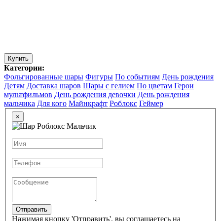
Купить
Категории:
Фольгированные шары
Фигуры
По событиям
День рождения
Детям
Доставка шаров
Шары с гелием
По цветам
Герои
мультфильмов
День рождения девочки
День рождения
мальчика
Для кого
Майнкрафт
Роблокс
Геймер
×
Отправить
Нажимая кнопку 'Отправить', вы соглашаетесь на