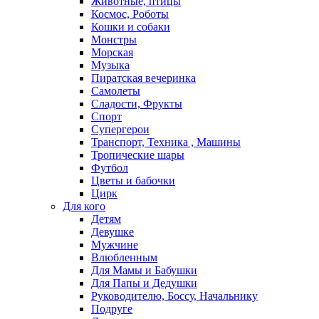
Животные, птицы
Космос, Роботы
Кошки и собаки
Монстры
Морская
Музыка
Пиратская вечеринка
Самолеты
Сладости, Фрукты
Спорт
Супергерои
Транспорт, Техника , Машины
Тропические шары
Футбол
Цветы и бабочки
Цирк
Для кого
Детям
Девушке
Мужчине
Влюбленным
Для Мамы и Бабушки
Для Папы и Дедушки
Руководителю, Боссу, Начальнику
Подруге