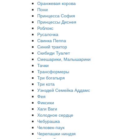
Оранжевая корова
Пони
Принцесса София
Принцессы Диснея
Роблокс
Русалочка
Свинка Пеппа
Синий трактор
Скибиди Туалет
Смешарики, Малышарики
Тачки
Трансформеры
Три богатыря
Три кота
Уэнздей Семейка Аддамс
Фея
Фиксики
Хаги Ваги
Холодное сердце
Чебурашка
Человек-паук
Черепашки ниндзя