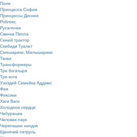
Пони
Принцесса София
Принцессы Диснея
Роблокс
Русалочка
Свинка Пеппа
Синий трактор
Скибиди Туалет
Смешарики, Малышарики
Тачки
Трансформеры
Три богатыря
Три кота
Уэнздей Семейка Аддамс
Фея
Фиксики
Хаги Ваги
Холодное сердце
Чебурашка
Человек-паук
Черепашки ниндзя
Щенячий патруль