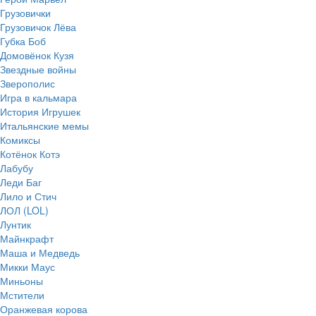
Грузовички
Грузовичок Лёва
Губка Боб
Домовёнок Кузя
Звездные войны
Зверополис
Игра в кальмара
История Игрушек
Итальянские мемы
Комиксы
Котёнок Котэ
Лабубу
Леди Баг
Лило и Стич
ЛОЛ (LOL)
Лунтик
Майнкрафт
Маша и Медведь
Микки Маус
Миньоны
Мстители
Оранжевая корова