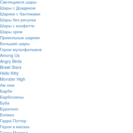
Светящиеся шары
Шары с Дождиком
Шарики с бантиками
Шары без рисунка
Шары с конфетти
Шары хром
Прикольные шарики
Большие шары
Герои мультфильмов
Among Us
Angry Birds
Brawl Stars
Hello Kitty
Monster High
Ам ням
Барби
Барбоскины
Буба
Буратино
Бэтмен
Гарри Поттер
Герои в масках
Герои Марвел