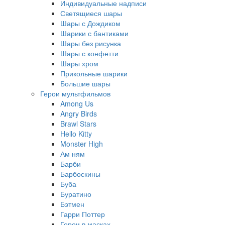
Индивидуальные надписи
Светящиеся шары
Шары с Дождиком
Шарики с бантиками
Шары без рисунка
Шары с конфетти
Шары хром
Прикольные шарики
Большие шары
Герои мультфильмов
Among Us
Angry Birds
Brawl Stars
Hello Kitty
Monster High
Ам ням
Барби
Барбоскины
Буба
Буратино
Бэтмен
Гарри Поттер
Герои в масках