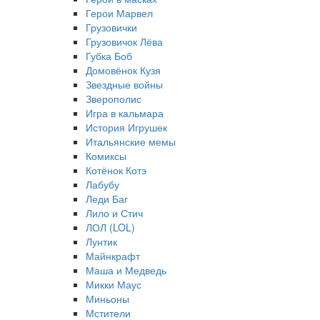
Герои Марвел
Грузовички
Грузовичок Лёва
Губка Боб
Домовёнок Кузя
Звездные войны
Зверополис
Игра в кальмара
История Игрушек
Итальянские мемы
Комиксы
Котёнок Котэ
Лабубу
Леди Баг
Лило и Стич
ЛОЛ (LOL)
Лунтик
Майнкрафт
Маша и Медведь
Микки Маус
Миньоны
Мстители