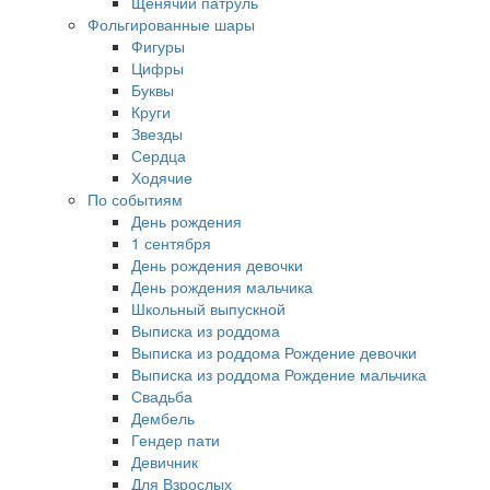
Щенячий патруль
Фольгированные шары
Фигуры
Цифры
Буквы
Круги
Звезды
Сердца
Ходячие
По событиям
День рождения
1 сентября
День рождения девочки
День рождения мальчика
Школьный выпускной
Выписка из роддома
Выписка из роддома Рождение девочки
Выписка из роддома Рождение мальчика
Свадьба
Дембель
Гендер пати
Девичник
Для Взрослых