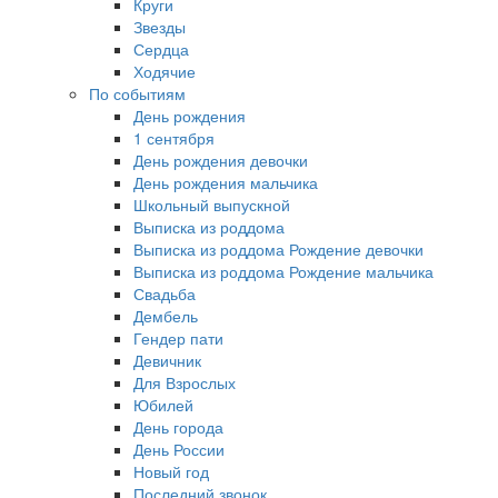
Круги
Звезды
Сердца
Ходячие
По событиям
День рождения
1 сентября
День рождения девочки
День рождения мальчика
Школьный выпускной
Выписка из роддома
Выписка из роддома Рождение девочки
Выписка из роддома Рождение мальчика
Свадьба
Дембель
Гендер пати
Девичник
Для Взрослых
Юбилей
День города
День России
Новый год
Последний звонок