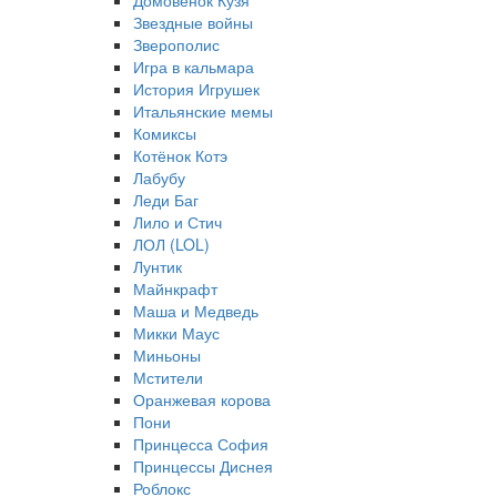
Домовёнок Кузя
Звездные войны
Зверополис
Игра в кальмара
История Игрушек
Итальянские мемы
Комиксы
Котёнок Котэ
Лабубу
Леди Баг
Лило и Стич
ЛОЛ (LOL)
Лунтик
Майнкрафт
Маша и Медведь
Микки Маус
Миньоны
Мстители
Оранжевая корова
Пони
Принцесса София
Принцессы Диснея
Роблокс