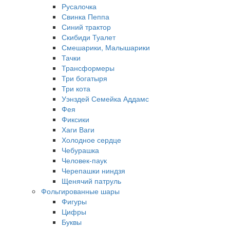
Русалочка
Свинка Пеппа
Синий трактор
Скибиди Туалет
Смешарики, Малышарики
Тачки
Трансформеры
Три богатыря
Три кота
Уэнздей Семейка Аддамс
Фея
Фиксики
Хаги Ваги
Холодное сердце
Чебурашка
Человек-паук
Черепашки ниндзя
Щенячий патруль
Фольгированные шары
Фигуры
Цифры
Буквы