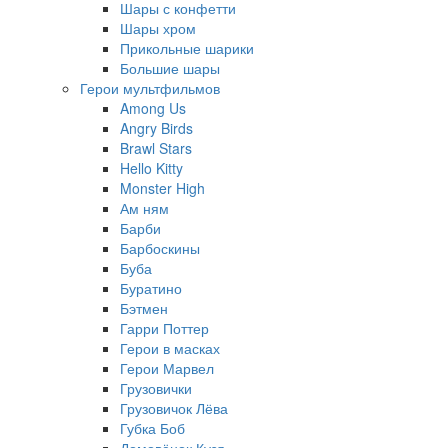
Шары с конфетти
Шары хром
Прикольные шарики
Большие шары
Герои мультфильмов
Among Us
Angry Birds
Brawl Stars
Hello Kitty
Monster High
Ам ням
Барби
Барбоскины
Буба
Буратино
Бэтмен
Гарри Поттер
Герои в масках
Герои Марвел
Грузовички
Грузовичок Лёва
Губка Боб