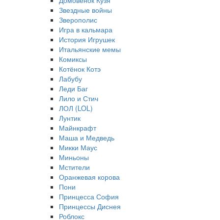
Домовёнок Кузя
Звездные войны
Зверополис
Игра в кальмара
История Игрушек
Итальянские мемы
Комиксы
Котёнок Котэ
Лабубу
Леди Баг
Лило и Стич
ЛОЛ (LOL)
Лунтик
Майнкрафт
Маша и Медведь
Микки Маус
Миньоны
Мстители
Оранжевая корова
Пони
Принцесса София
Принцессы Диснея
Роблокс