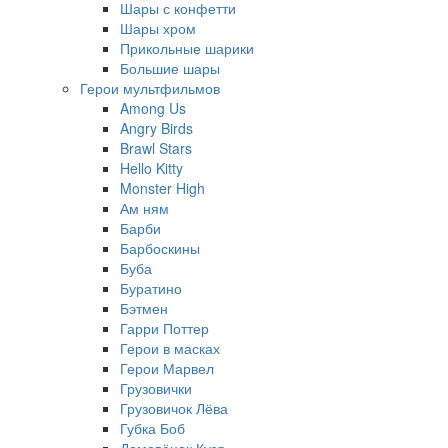
Шары с конфетти
Шары хром
Прикольные шарики
Большие шары
Герои мультфильмов
Among Us
Angry Birds
Brawl Stars
Hello Kitty
Monster High
Ам ням
Барби
Барбоскины
Буба
Буратино
Бэтмен
Гарри Поттер
Герои в масках
Герои Марвел
Грузовички
Грузовичок Лёва
Губка Боб