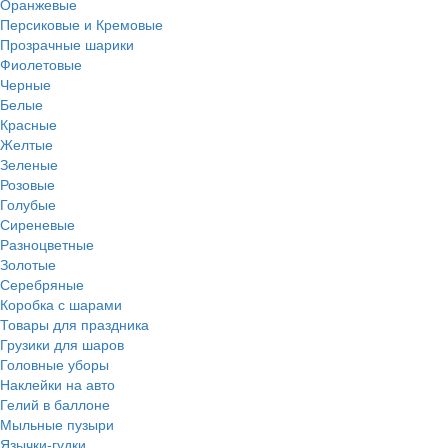
Оранжевые
Персиковые и Кремовые
Прозрачные шарики
Фиолетовые
Черные
Белые
Красные
Желтые
Зеленые
Розовые
Голубые
Сиреневые
Разноцветные
Золотые
Серебряные
Коробка с шарами
Товары для праздника
Грузики для шаров
Головные уборы
Наклейки на авто
Гелий в баллоне
Мыльные пузыри
Язычки-гудки