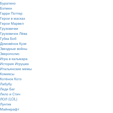
Буратино
Бэтмен
Гарри Поттер
Герои в масках
Герои Марвел
Грузовички
Грузовичок Лёва
Губка Боб
Домовёнок Кузя
Звездные войны
Зверополис
Игра в кальмара
История Игрушек
Итальянские мемы
Комиксы
Котёнок Котэ
Лабубу
Леди Баг
Лило и Стич
ЛОЛ (LOL)
Лунтик
Майнкрафт