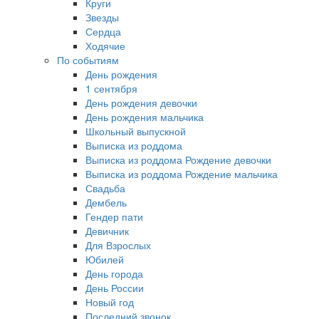
Круги
Звезды
Сердца
Ходячие
По событиям
День рождения
1 сентября
День рождения девочки
День рождения мальчика
Школьный выпускной
Выписка из роддома
Выписка из роддома Рождение девочки
Выписка из роддома Рождение мальчика
Свадьба
Дембель
Гендер пати
Девичник
Для Взрослых
Юбилей
День города
День России
Новый год
Последний звонок