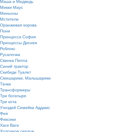
Маша и Медведь
Микки Маус
Миньоны
Мстители
Оранжевая корова
Пони
Принцесса София
Принцессы Диснея
Роблокс
Русалочка
Свинка Пеппа
Синий трактор
Скибиди Туалет
Смешарики, Малышарики
Тачки
Трансформеры
Три богатыря
Три кота
Уэнздей Семейка Аддамс
Фея
Фиксики
Хаги Ваги
Холодное сердце