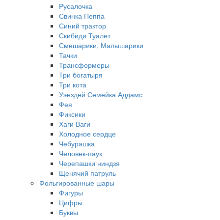
Русалочка
Свинка Пеппа
Синий трактор
Скибиди Туалет
Смешарики, Малышарики
Тачки
Трансформеры
Три богатыря
Три кота
Уэнздей Семейка Аддамс
Фея
Фиксики
Хаги Ваги
Холодное сердце
Чебурашка
Человек-паук
Черепашки ниндзя
Щенячий патруль
Фольгированные шары
Фигуры
Цифры
Буквы