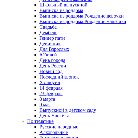
Школьный выпускной
Выписка из роддома
Выписка из роддома Рождение девочки
Выписка из роддома Рождение мальчика
Свадьба
Дембель
Гендер пати
Девичник
Для Взрослых
Юбилей
День города
День России
Новый год
Последний звонок
Хэллоуин
14 февраля
23 февраля
8 марта
9 мая
Выпускной в детском саду
День Учителя
По тематике
Русские народные
Алкогольные
Зимняя коллекция