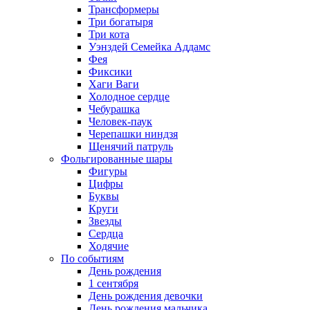
Трансформеры
Три богатыря
Три кота
Уэнздей Семейка Аддамс
Фея
Фиксики
Хаги Ваги
Холодное сердце
Чебурашка
Человек-паук
Черепашки ниндзя
Щенячий патруль
Фольгированные шары
Фигуры
Цифры
Буквы
Круги
Звезды
Сердца
Ходячие
По событиям
День рождения
1 сентября
День рождения девочки
День рождения мальчика