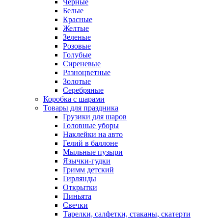
Черные
Белые
Красные
Желтые
Зеленые
Розовые
Голубые
Сиреневые
Разноцветные
Золотые
Серебряные
Коробка с шарами
Товары для праздника
Грузики для шаров
Головные уборы
Наклейки на авто
Гелий в баллоне
Мыльные пузыри
Язычки-гудки
Гримм детский
Гирлянды
Открытки
Пиньята
Свечки
Тарелки, салфетки, стаканы, скатерти