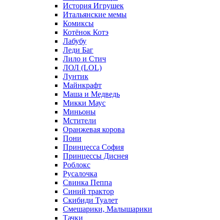
История Игрушек
Итальянские мемы
Комиксы
Котёнок Котэ
Лабубу
Леди Баг
Лило и Стич
ЛОЛ (LOL)
Лунтик
Майнкрафт
Маша и Медведь
Микки Маус
Миньоны
Мстители
Оранжевая корова
Пони
Принцесса София
Принцессы Диснея
Роблокс
Русалочка
Свинка Пеппа
Синий трактор
Скибиди Туалет
Смешарики, Малышарики
Тачки