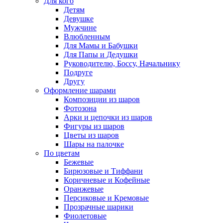
Для кого
Детям
Девушке
Мужчине
Влюбленным
Для Мамы и Бабушки
Для Папы и Дедушки
Руководителю, Боссу, Начальнику
Подруге
Другу
Оформление шарами
Композиции из шаров
Фотозона
Арки и цепочки из шаров
Фигуры из шаров
Цветы из шаров
Шары на палочке
По цветам
Бежевые
Бирюзовые и Тиффани
Коричневые и Кофейные
Оранжевые
Персиковые и Кремовые
Прозрачные шарики
Фиолетовые