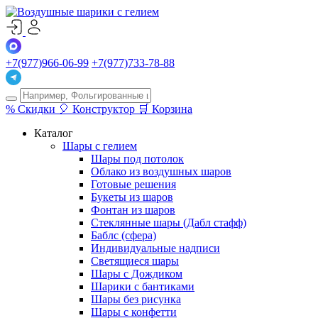
+7(977)966-06-99
+7(977)733-78-88
%
Скидки
🎈
Конструктор
🛒
Корзина
Каталог
Шары с гелием
Шары под потолок
Облако из воздушных шаров
Готовые решения
Букеты из шаров
Фонтан из шаров
Стеклянные шары (Дабл стафф)
Баблс (сфера)
Индивидуальные надписи
Светящиеся шары
Шары с Дождиком
Шарики с бантиками
Шары без рисунка
Шары с конфетти