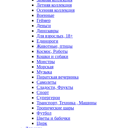
Летняя коллекция
Осенняя коллекция
Военные
Геймер
Деньги
Динозавры
Для взрослых, 18+
Единороги
Животные, птицы
Космос, Роботы
Кошки и собаки
Монстры
Морская
Музыка
Пиратская вечеринка
Самолеты
Сладости, Фрукты
Спорт
Супергерои
Транспорт, Техника , Машины
Тропические шары
Футбол
Цветы и бабочки
Цирк