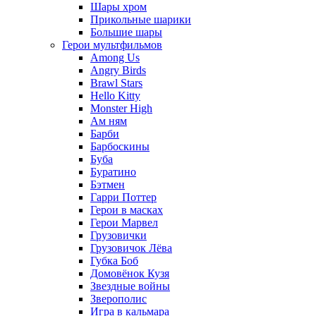
Шары хром
Прикольные шарики
Большие шары
Герои мультфильмов
Among Us
Angry Birds
Brawl Stars
Hello Kitty
Monster High
Ам ням
Барби
Барбоскины
Буба
Буратино
Бэтмен
Гарри Поттер
Герои в масках
Герои Марвел
Грузовички
Грузовичок Лёва
Губка Боб
Домовёнок Кузя
Звездные войны
Зверополис
Игра в кальмара