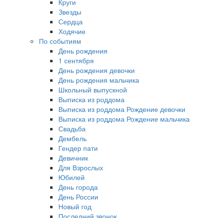
Круги
Звезды
Сердца
Ходячие
По событиям
День рождения
1 сентября
День рождения девочки
День рождения мальчика
Школьный выпускной
Выписка из роддома
Выписка из роддома Рождение девочки
Выписка из роддома Рождение мальчика
Свадьба
Дембель
Гендер пати
Девичник
Для Взрослых
Юбилей
День города
День России
Новый год
Последний звонок