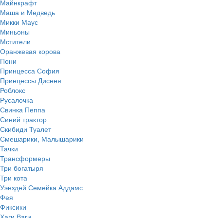
Майнкрафт
Маша и Медведь
Микки Маус
Миньоны
Мстители
Оранжевая корова
Пони
Принцесса София
Принцессы Диснея
Роблокс
Русалочка
Свинка Пеппа
Синий трактор
Скибиди Туалет
Смешарики, Малышарики
Тачки
Трансформеры
Три богатыря
Три кота
Уэнздей Семейка Аддамс
Фея
Фиксики
Хаги Ваги