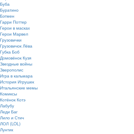
Буба
Буратино
Бэтмен
Гарри Поттер
Герои в масках
Герои Марвел
Грузовички
Грузовичок Лёва
Губка Боб
Домовёнок Кузя
Звездные войны
Зверополис
Игра в кальмара
История Игрушек
Итальянские мемы
Комиксы
Котёнок Котэ
Лабубу
Леди Баг
Лило и Стич
ЛОЛ (LOL)
Лунтик