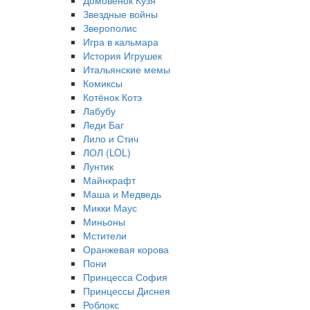
Домовёнок Кузя
Звездные войны
Зверополис
Игра в кальмара
История Игрушек
Итальянские мемы
Комиксы
Котёнок Котэ
Лабубу
Леди Баг
Лило и Стич
ЛОЛ (LOL)
Лунтик
Майнкрафт
Маша и Медведь
Микки Маус
Миньоны
Мстители
Оранжевая корова
Пони
Принцесса София
Принцессы Диснея
Роблокс