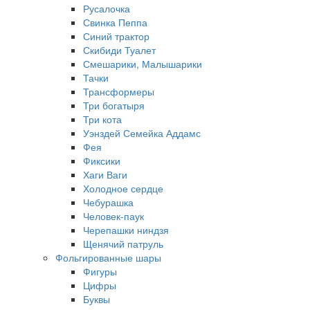
Русалочка
Свинка Пеппа
Синий трактор
Скибиди Туалет
Смешарики, Малышарики
Тачки
Трансформеры
Три богатыря
Три кота
Уэнздей Семейка Аддамс
Фея
Фиксики
Хаги Ваги
Холодное сердце
Чебурашка
Человек-паук
Черепашки ниндзя
Щенячий патруль
Фольгированные шары
Фигуры
Цифры
Буквы