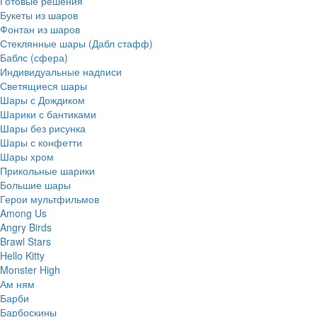
Готовые решения
Букеты из шаров
Фонтан из шаров
Стеклянные шары (Дабл стафф)
Баблс (сфера)
Индивидуальные надписи
Светящиеся шары
Шары с Дождиком
Шарики с бантиками
Шары без рисунка
Шары с конфетти
Шары хром
Прикольные шарики
Большие шары
Герои мультфильмов
Among Us
Angry Birds
Brawl Stars
Hello Kitty
Monster High
Ам ням
Барби
Барбоскины