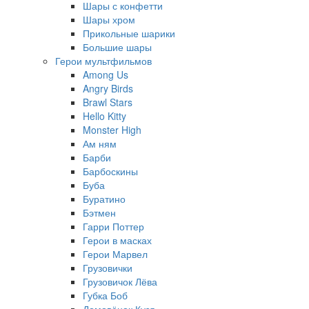
Шары с конфетти
Шары хром
Прикольные шарики
Большие шары
Герои мультфильмов
Among Us
Angry Birds
Brawl Stars
Hello Kitty
Monster High
Ам ням
Барби
Барбоскины
Буба
Буратино
Бэтмен
Гарри Поттер
Герои в масках
Герои Марвел
Грузовички
Грузовичок Лёва
Губка Боб