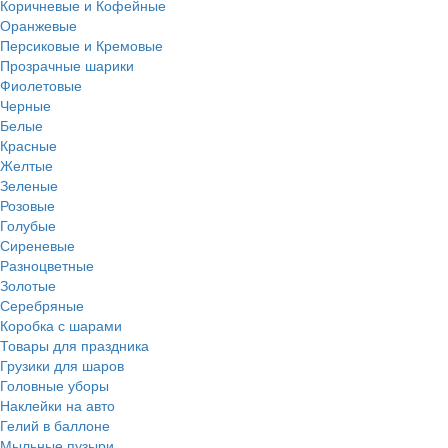
Коричневые и Кофейные
Оранжевые
Персиковые и Кремовые
Прозрачные шарики
Фиолетовые
Черные
Белые
Красные
Желтые
Зеленые
Розовые
Голубые
Сиреневые
Разноцветные
Золотые
Серебряные
Коробка с шарами
Товары для праздника
Грузики для шаров
Головные уборы
Наклейки на авто
Гелий в баллоне
Мыльные пузыри