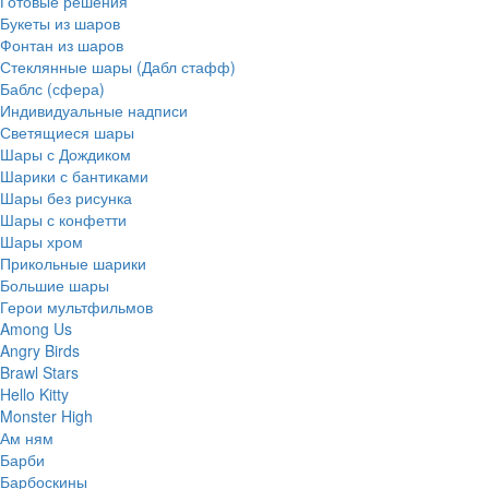
Готовые решения
Букеты из шаров
Фонтан из шаров
Стеклянные шары (Дабл стафф)
Баблс (сфера)
Индивидуальные надписи
Светящиеся шары
Шары с Дождиком
Шарики с бантиками
Шары без рисунка
Шары с конфетти
Шары хром
Прикольные шарики
Большие шары
Герои мультфильмов
Among Us
Angry Birds
Brawl Stars
Hello Kitty
Monster High
Ам ням
Барби
Барбоскины