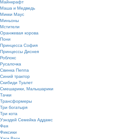
Майнкрафт
Маша и Медведь
Микки Маус
Миньоны
Мстители
Оранжевая корова
Пони
Принцесса София
Принцессы Диснея
Роблокс
Русалочка
Свинка Пеппа
Синий трактор
Скибиди Туалет
Смешарики, Малышарики
Тачки
Трансформеры
Три богатыря
Три кота
Уэнздей Семейка Аддамс
Фея
Фиксики
Хаги Ваги