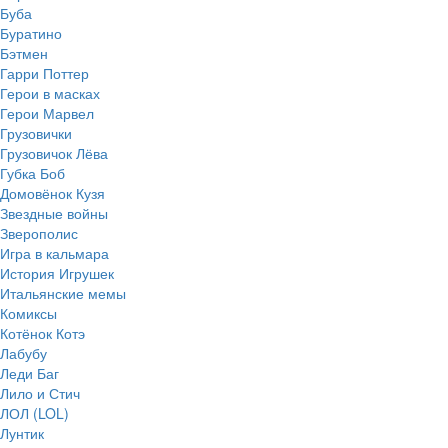
Буба
Буратино
Бэтмен
Гарри Поттер
Герои в масках
Герои Марвел
Грузовички
Грузовичок Лёва
Губка Боб
Домовёнок Кузя
Звездные войны
Зверополис
Игра в кальмара
История Игрушек
Итальянские мемы
Комиксы
Котёнок Котэ
Лабубу
Леди Баг
Лило и Стич
ЛОЛ (LOL)
Лунтик