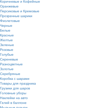
Коричневые и Кофейные
Оранжевые
Персиковые и Кремовые
Прозрачные шарики
Фиолетовые
Черные
Белые
Красные
Желтые
Зеленые
Розовые
Голубые
Сиреневые
Разноцветные
Золотые
Серебряные
Коробка с шарами
Товары для праздника
Грузики для шаров
Головные уборы
Наклейки на авто
Гелий в баллоне
Мыльные пузыри