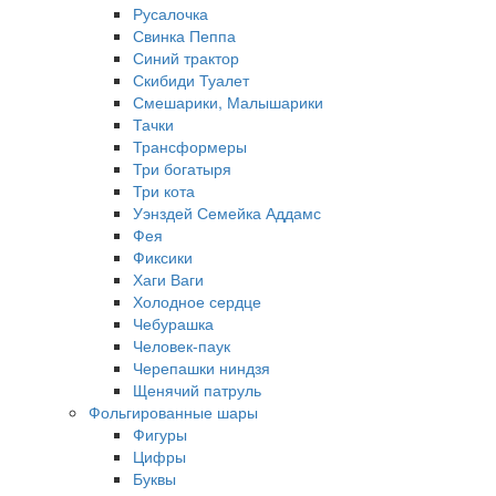
Русалочка
Свинка Пеппа
Синий трактор
Скибиди Туалет
Смешарики, Малышарики
Тачки
Трансформеры
Три богатыря
Три кота
Уэнздей Семейка Аддамс
Фея
Фиксики
Хаги Ваги
Холодное сердце
Чебурашка
Человек-паук
Черепашки ниндзя
Щенячий патруль
Фольгированные шары
Фигуры
Цифры
Буквы