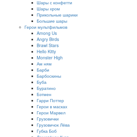
Шары с конфетти
Шары хром
Прикольные шарики
Большие шары
Герои мультфильмов
Among Us
Angry Birds
Brawl Stars
Hello Kitty
Monster High
Ам ням
Барби
Барбоскины
Буба
Буратино
Бэтмен
Гарри Поттер
Герои в масках
Герои Марвел
Грузовички
Грузовичок Лёва
Губка Боб