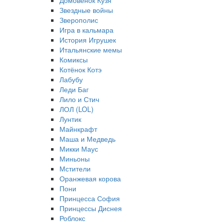
Домовёнок Кузя
Звездные войны
Зверополис
Игра в кальмара
История Игрушек
Итальянские мемы
Комиксы
Котёнок Котэ
Лабубу
Леди Баг
Лило и Стич
ЛОЛ (LOL)
Лунтик
Майнкрафт
Маша и Медведь
Микки Маус
Миньоны
Мстители
Оранжевая корова
Пони
Принцесса София
Принцессы Диснея
Роблокс