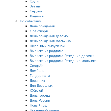
Круги
Звезды
Сердца
Ходячие
По событиям
День рождения
1 сентября
День рождения девочки
День рождения мальчика
Школьный выпускной
Выписка из роддома
Выписка из роддома Рождение девочки
Выписка из роддома Рождение мальчика
Свадьба
Дембель
Гендер пати
Девичник
Для Взрослых
Юбилей
День города
День России
Новый год
Последний звонок