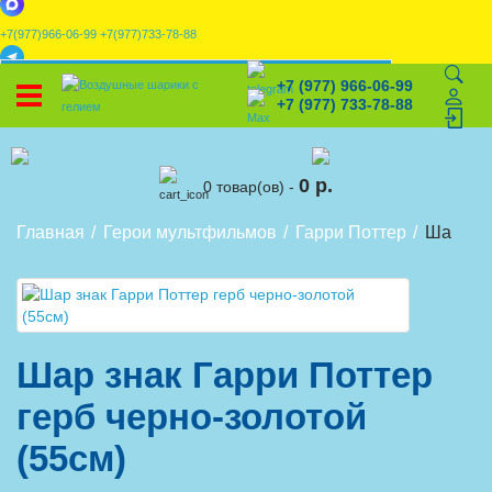
+7(977)966-06-99
+7(977)733-78-88
x
+7 (977) 966-06-99
УСТАНОВИТЕ НАШЕ ПРИЛОЖЕНИЕ!
+7 (977) 733-78-88
%
Скидки
🎈
Конструктор
🛒
Корзина
0 р.
0 товар(ов) -
Главная
Герои мультфильмов
Гарри Поттер
Шар зна
Шар знак Гарри Поттер
герб черно-золотой
(55см)