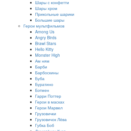
Шары с конфетти
Шары хром
Прикольные шарики
Большие шары
Герои мультфильмов
Among Us
Angry Birds
Brawl Stars
Hello Kitty
Monster High
Ам ням
Барби
Барбоскины
Буба
Буратино
Бэтмен
Гарри Поттер
Герои в масках
Герои Марвел
Грузовички
Грузовичок Лёва
Губка Боб