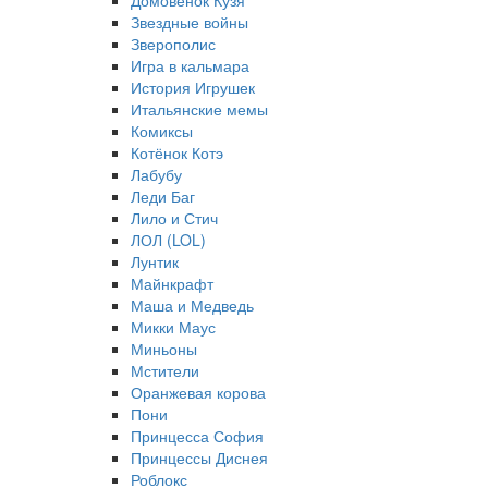
Домовёнок Кузя
Звездные войны
Зверополис
Игра в кальмара
История Игрушек
Итальянские мемы
Комиксы
Котёнок Котэ
Лабубу
Леди Баг
Лило и Стич
ЛОЛ (LOL)
Лунтик
Майнкрафт
Маша и Медведь
Микки Маус
Миньоны
Мстители
Оранжевая корова
Пони
Принцесса София
Принцессы Диснея
Роблокс