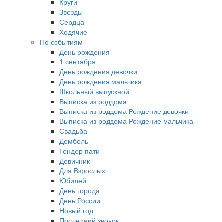
Круги
Звезды
Сердца
Ходячие
По событиям
День рождения
1 сентября
День рождения девочки
День рождения мальчика
Школьный выпускной
Выписка из роддома
Выписка из роддома Рождение девочки
Выписка из роддома Рождение мальчика
Свадьба
Дембель
Гендер пати
Девичник
Для Взрослых
Юбилей
День города
День России
Новый год
Последний звонок