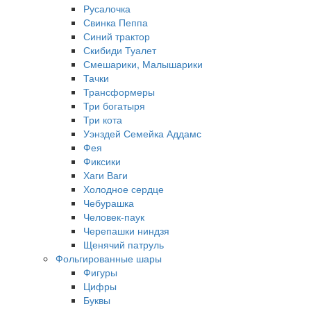
Русалочка
Свинка Пеппа
Синий трактор
Скибиди Туалет
Смешарики, Малышарики
Тачки
Трансформеры
Три богатыря
Три кота
Уэнздей Семейка Аддамс
Фея
Фиксики
Хаги Ваги
Холодное сердце
Чебурашка
Человек-паук
Черепашки ниндзя
Щенячий патруль
Фольгированные шары
Фигуры
Цифры
Буквы