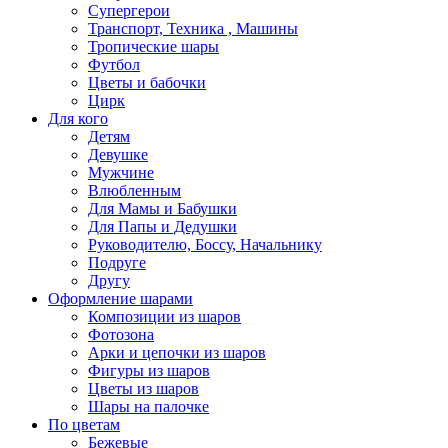
Супергерои
Транспорт, Техника , Машины
Тропические шары
Футбол
Цветы и бабочки
Цирк
Для кого
Детям
Девушке
Мужчине
Влюбленным
Для Мамы и Бабушки
Для Папы и Дедушки
Руководителю, Боссу, Начальнику
Подруге
Другу
Оформление шарами
Композиции из шаров
Фотозона
Арки и цепочки из шаров
Фигуры из шаров
Цветы из шаров
Шары на палочке
По цветам
Бежевые