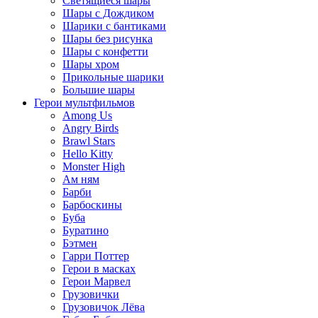
Светящиеся шары
Шары с Дождиком
Шарики с бантиками
Шары без рисунка
Шары с конфетти
Шары хром
Прикольные шарики
Большие шары
Герои мультфильмов
Among Us
Angry Birds
Brawl Stars
Hello Kitty
Monster High
Ам ням
Барби
Барбоскины
Буба
Буратино
Бэтмен
Гарри Поттер
Герои в масках
Герои Марвел
Грузовички
Грузовичок Лёва