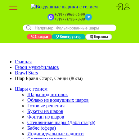
+7(977)966-06-99
+7(977)733-78-88
%
Скидки
🎈
Конструктор
🛒
Корзина
Главная
Герои мультфильмов
Brawl Stars
Шар Бравл Старс, Cэнди (86см)
Шары с гелием
Шары под потолок
Облако из воздушных шаров
Готовые решения
Букеты из шаров
Фонтан из шаров
Стеклянные шары (Дабл стафф)
Баблс (сфера)
Индивидуальные надписи