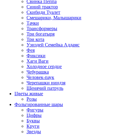
Свинка Пеппа
Синий трактор
Скибиди Туалет
Смешарики, Малышарики
Тачки
Трансформеры
Три богатыря
Три кота
Уэнздей Семейка Аддамс
Фея
Фиксики
Хаги Ваги
Холодное сердце
Чебурашка
Человек-паук
Черепашки ниндзя
Щенячий патруль
Цветы живые
Розы
Фольгированные шары
Фигуры
Цифры
Буквы
Круги
Звезды