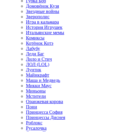
Губка Боб
Домовёнок Кузя
Звездные войны
Зверополис
Игра в кальмара
История Игрушек
Итальянские мемы
Комиксы
Котёнок Котэ
Лабубу
Леди Баг
Лило и Стич
ЛОЛ (LOL)
Лунтик
Майнкрафт
Маша и Медведь
Микки Маус
Миньоны
Мстители
Оранжевая корова
Пони
Принцесса София
Принцессы Диснея
Роблокс
Русалочка