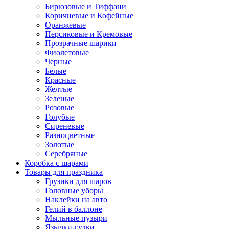
Бирюзовые и Тиффани
Коричневые и Кофейные
Оранжевые
Персиковые и Кремовые
Прозрачные шарики
Фиолетовые
Черные
Белые
Красные
Желтые
Зеленые
Розовые
Голубые
Сиреневые
Разноцветные
Золотые
Серебряные
Коробка с шарами
Товары для праздника
Грузики для шаров
Головные уборы
Наклейки на авто
Гелий в баллоне
Мыльные пузыри
Язычки-гудки