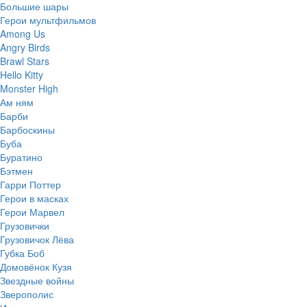
Большие шары
Герои мультфильмов
Among Us
Angry Birds
Brawl Stars
Hello Kitty
Monster High
Ам ням
Барби
Барбоскины
Буба
Буратино
Бэтмен
Гарри Поттер
Герои в масках
Герои Марвел
Грузовички
Грузовичок Лёва
Губка Боб
Домовёнок Кузя
Звездные войны
Зверополис