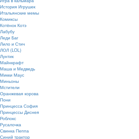
Игра в кальмара
История Игрушек
Итальянские мемы
Комиксы
Котёнок Котэ
Лабубу
Леди Баг
Лило и Стич
ЛОЛ (LOL)
Лунтик
Майнкрафт
Маша и Медведь
Микки Маус
Миньоны
Мстители
Оранжевая корова
Пони
Принцесса София
Принцессы Диснея
Роблокс
Русалочка
Свинка Пеппа
Синий трактор