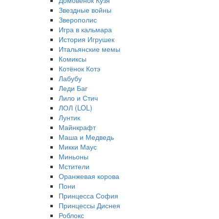
Домовёнок Кузя
Звездные войны
Зверополис
Игра в кальмара
История Игрушек
Итальянские мемы
Комиксы
Котёнок Котэ
Лабубу
Леди Баг
Лило и Стич
ЛОЛ (LOL)
Лунтик
Майнкрафт
Маша и Медведь
Микки Маус
Миньоны
Мстители
Оранжевая корова
Пони
Принцесса София
Принцессы Диснея
Роблокс