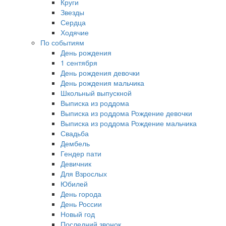
Круги
Звезды
Сердца
Ходячие
По событиям
День рождения
1 сентября
День рождения девочки
День рождения мальчика
Школьный выпускной
Выписка из роддома
Выписка из роддома Рождение девочки
Выписка из роддома Рождение мальчика
Свадьба
Дембель
Гендер пати
Девичник
Для Взрослых
Юбилей
День города
День России
Новый год
Последний звонок