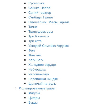
Русалочка
Свинка Пеппа
Синий трактор
Скибиди Туалет
Смешарики, Малышарики
Тачки
Трансформеры
Три богатыря
Три кота
Уэнздей Семейка Аддамс
Фея
Фиксики
Хаги Ваги
Холодное сердце
Чебурашка
Человек-паук
Черепашки ниндзя
Щенячий патруль
Фольгированные шары
Фигуры
Цифры
Буквы