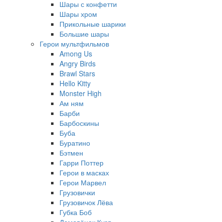
Шары с конфетти
Шары хром
Прикольные шарики
Большие шары
Герои мультфильмов
Among Us
Angry Birds
Brawl Stars
Hello Kitty
Monster High
Ам ням
Барби
Барбоскины
Буба
Буратино
Бэтмен
Гарри Поттер
Герои в масках
Герои Марвел
Грузовички
Грузовичок Лёва
Губка Боб