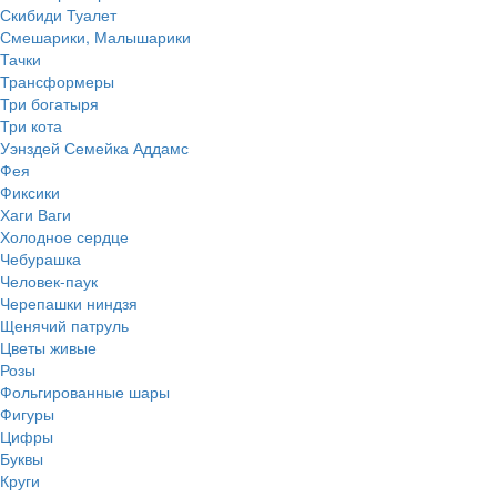
Скибиди Туалет
Смешарики, Малышарики
Тачки
Трансформеры
Три богатыря
Три кота
Уэнздей Семейка Аддамс
Фея
Фиксики
Хаги Ваги
Холодное сердце
Чебурашка
Человек-паук
Черепашки ниндзя
Щенячий патруль
Цветы живые
Розы
Фольгированные шары
Фигуры
Цифры
Буквы
Круги