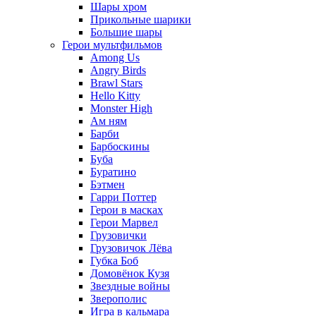
Шары хром
Прикольные шарики
Большие шары
Герои мультфильмов
Among Us
Angry Birds
Brawl Stars
Hello Kitty
Monster High
Ам ням
Барби
Барбоскины
Буба
Буратино
Бэтмен
Гарри Поттер
Герои в масках
Герои Марвел
Грузовички
Грузовичок Лёва
Губка Боб
Домовёнок Кузя
Звездные войны
Зверополис
Игра в кальмара