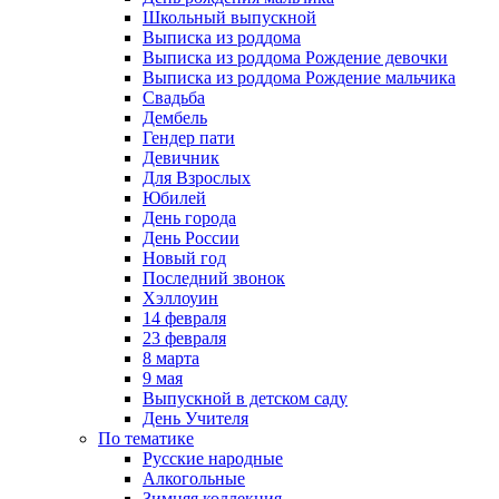
Школьный выпускной
Выписка из роддома
Выписка из роддома Рождение девочки
Выписка из роддома Рождение мальчика
Свадьба
Дембель
Гендер пати
Девичник
Для Взрослых
Юбилей
День города
День России
Новый год
Последний звонок
Хэллоуин
14 февраля
23 февраля
8 марта
9 мая
Выпускной в детском саду
День Учителя
По тематике
Русские народные
Алкогольные
Зимняя коллекция