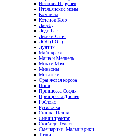
История Игрушек
Итальянские мемы
Комиксы
Котёнок Котэ
Лабубу
Леди Баг
Лило и Стич
ЛОЛ (LOL)
Лунтик
Майнкрафт
Маша и Медведь
Микки Маус
Миньоны
Мстители
Оранжевая корова
Пони
Принцесса София
Принцессы Диснея
Роблокс
Русалочка
Свинка Пеппа
Синий трактор
Скибиди Туалет
Смешарики, Малышарики
Тачки