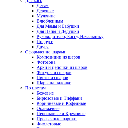
Для кого
Детям
Девушке
Мужчине
Влюбленным
Для Мамы и Бабушки
Для Папы и Дедушки
Руководителю, Боссу, Начальнику
Подруге
Другу
Оформление шарами
Композиции из шаров
Фотозона
Арки и цепочки из шаров
Фигуры из шаров
Цветы из шаров
Шары на палочке
По цветам
Бежевые
Бирюзовые и Тиффани
Коричневые и Кофейные
Оранжевые
Персиковые и Кремовые
Прозрачные шарики
Фиолетовые