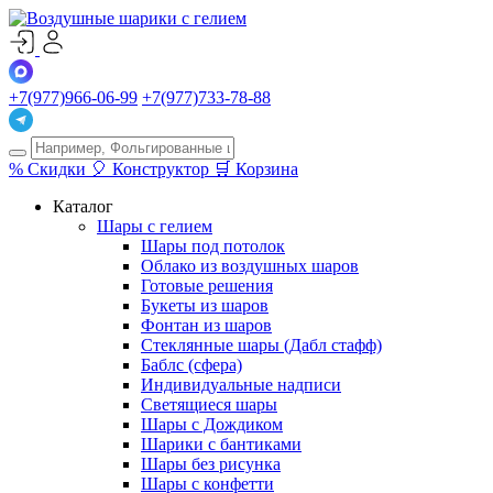
+7(977)966-06-99
+7(977)733-78-88
%
Скидки
🎈
Конструктор
🛒
Корзина
Каталог
Шары с гелием
Шары под потолок
Облако из воздушных шаров
Готовые решения
Букеты из шаров
Фонтан из шаров
Стеклянные шары (Дабл стафф)
Баблс (сфера)
Индивидуальные надписи
Светящиеся шары
Шары с Дождиком
Шарики с бантиками
Шары без рисунка
Шары с конфетти