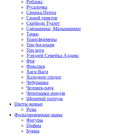
Роблокс
Русалочка
Свинка Пеппа
Синий трактор
Скибиди Туалет
Смешарики, Малышарики
Тачки
Трансформеры
Три богатыря
Три кота
Уэнздей Семейка Аддамс
Фея
Фиксики
Хаги Ваги
Холодное сердце
Чебурашка
Человек-паук
Черепашки ниндзя
Щенячий патруль
Цветы живые
Розы
Фольгированные шары
Фигуры
Цифры
Буквы