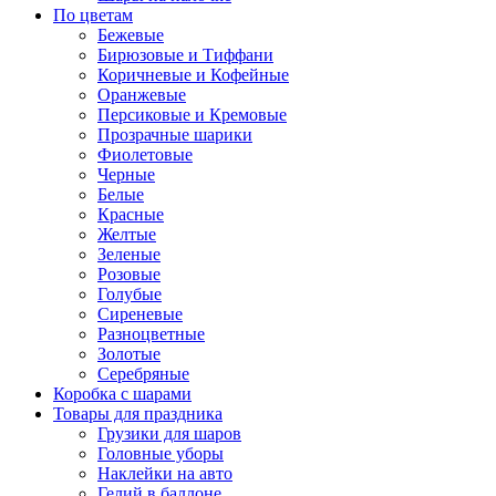
По цветам
Бежевые
Бирюзовые и Тиффани
Коричневые и Кофейные
Оранжевые
Персиковые и Кремовые
Прозрачные шарики
Фиолетовые
Черные
Белые
Красные
Желтые
Зеленые
Розовые
Голубые
Сиреневые
Разноцветные
Золотые
Серебряные
Коробка с шарами
Товары для праздника
Грузики для шаров
Головные уборы
Наклейки на авто
Гелий в баллоне