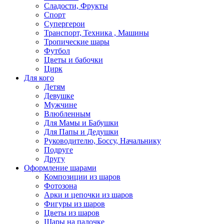
Сладости, Фрукты
Спорт
Супергерои
Транспорт, Техника , Машины
Тропические шары
Футбол
Цветы и бабочки
Цирк
Для кого
Детям
Девушке
Мужчине
Влюбленным
Для Мамы и Бабушки
Для Папы и Дедушки
Руководителю, Боссу, Начальнику
Подруге
Другу
Оформление шарами
Композиции из шаров
Фотозона
Арки и цепочки из шаров
Фигуры из шаров
Цветы из шаров
Шары на палочке