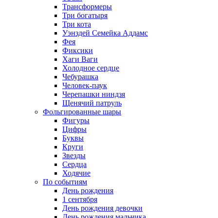
Трансформеры
Три богатыря
Три кота
Уэнздей Семейка Аддамс
Фея
Фиксики
Хаги Ваги
Холодное сердце
Чебурашка
Человек-паук
Черепашки ниндзя
Щенячий патруль
Фольгированные шары
Фигуры
Цифры
Буквы
Круги
Звезды
Сердца
Ходячие
По событиям
День рождения
1 сентября
День рождения девочки
День рождения мальчика