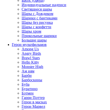
Баблс (сфера)
Индивидуальные надписи
Светящиеся шары
Шары с Дождиком
Шарики с бантиками
Шары без рисунка
Шары с конфетти
Шары хром
Прикольные шарики
Большие шары
Герои мультфильмов
Among Us
Angry Birds
Brawl Stars
Hello Kitty
Monster High
Ам ням
Барби
Барбоскины
Буба
Буратино
Бэтмен
Гарри Поттер
Герои в масках
Герои Марвел