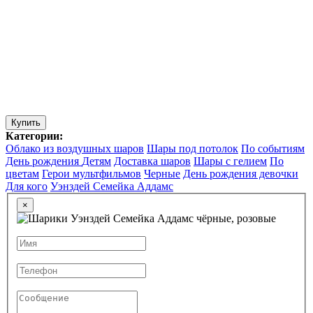
Купить
Категории:
Облако из воздушных шаров
Шары под потолок
По событиям
День рождения
Детям
Доставка шаров
Шары с гелием
По
цветам
Герои мультфильмов
Черные
День рождения девочки
Для кого
Уэнздей Семейка Аддамс
×