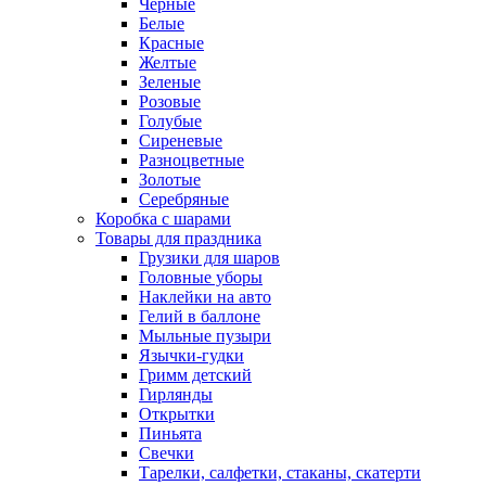
Черные
Белые
Красные
Желтые
Зеленые
Розовые
Голубые
Сиреневые
Разноцветные
Золотые
Серебряные
Коробка с шарами
Товары для праздника
Грузики для шаров
Головные уборы
Наклейки на авто
Гелий в баллоне
Мыльные пузыри
Язычки-гудки
Гримм детский
Гирлянды
Открытки
Пиньята
Свечки
Тарелки, салфетки, стаканы, скатерти