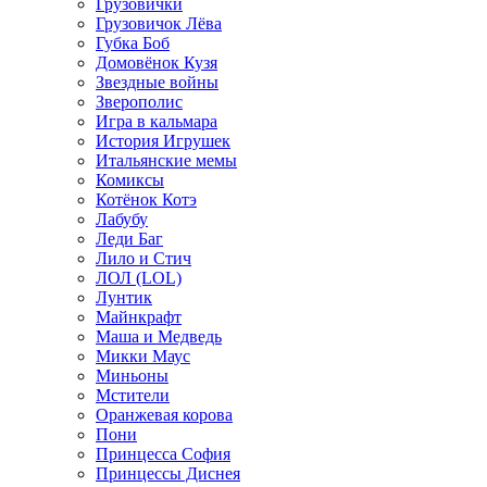
Грузовички
Грузовичок Лёва
Губка Боб
Домовёнок Кузя
Звездные войны
Зверополис
Игра в кальмара
История Игрушек
Итальянские мемы
Комиксы
Котёнок Котэ
Лабубу
Леди Баг
Лило и Стич
ЛОЛ (LOL)
Лунтик
Майнкрафт
Маша и Медведь
Микки Маус
Миньоны
Мстители
Оранжевая корова
Пони
Принцесса София
Принцессы Диснея