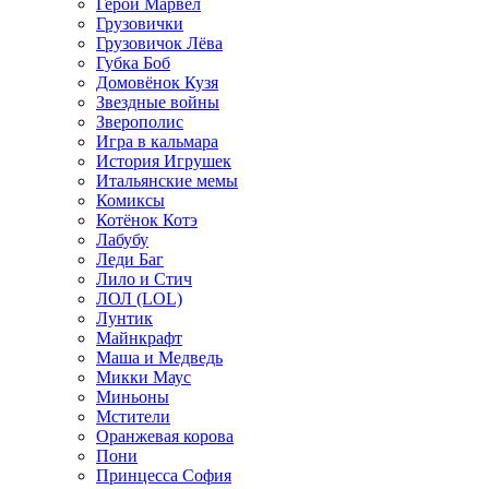
Герои Марвел
Грузовички
Грузовичок Лёва
Губка Боб
Домовёнок Кузя
Звездные войны
Зверополис
Игра в кальмара
История Игрушек
Итальянские мемы
Комиксы
Котёнок Котэ
Лабубу
Леди Баг
Лило и Стич
ЛОЛ (LOL)
Лунтик
Майнкрафт
Маша и Медведь
Микки Маус
Миньоны
Мстители
Оранжевая корова
Пони
Принцесса София