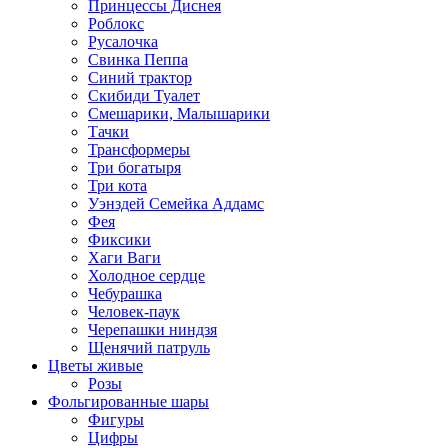
Принцессы Диснея
Роблокс
Русалочка
Свинка Пеппа
Синий трактор
Скибиди Туалет
Смешарики, Малышарики
Тачки
Трансформеры
Три богатыря
Три кота
Уэнздей Семейка Аддамс
Фея
Фиксики
Хаги Ваги
Холодное сердце
Чебурашка
Человек-паук
Черепашки ниндзя
Щенячий патруль
Цветы живые
Розы
Фольгированные шары
Фигуры
Цифры