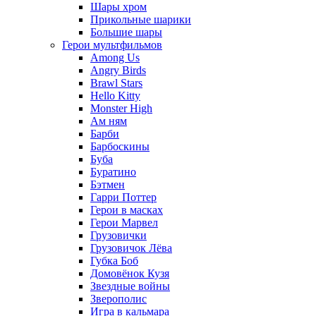
Шары хром
Прикольные шарики
Большие шары
Герои мультфильмов
Among Us
Angry Birds
Brawl Stars
Hello Kitty
Monster High
Ам ням
Барби
Барбоскины
Буба
Буратино
Бэтмен
Гарри Поттер
Герои в масках
Герои Марвел
Грузовички
Грузовичок Лёва
Губка Боб
Домовёнок Кузя
Звездные войны
Зверополис
Игра в кальмара