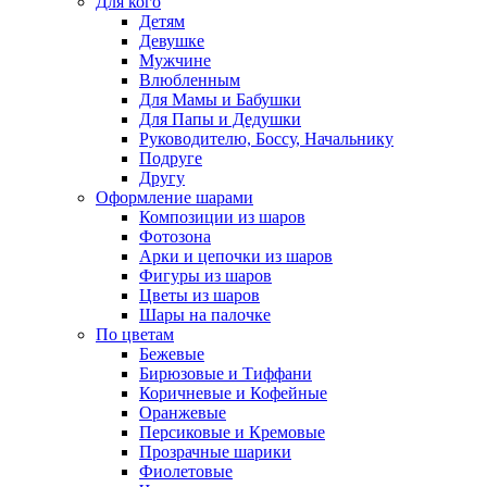
Для кого
Детям
Девушке
Мужчине
Влюбленным
Для Мамы и Бабушки
Для Папы и Дедушки
Руководителю, Боссу, Начальнику
Подруге
Другу
Оформление шарами
Композиции из шаров
Фотозона
Арки и цепочки из шаров
Фигуры из шаров
Цветы из шаров
Шары на палочке
По цветам
Бежевые
Бирюзовые и Тиффани
Коричневые и Кофейные
Оранжевые
Персиковые и Кремовые
Прозрачные шарики
Фиолетовые