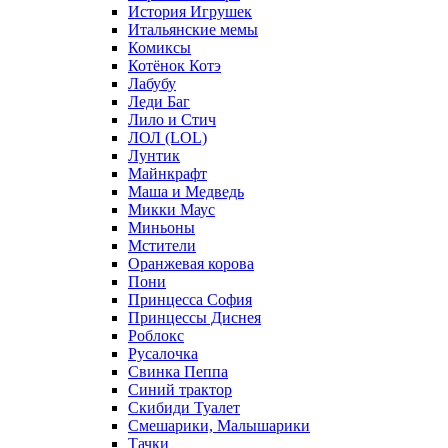
История Игрушек
Итальянские мемы
Комиксы
Котёнок Котэ
Лабубу
Леди Баг
Лило и Стич
ЛОЛ (LOL)
Лунтик
Майнкрафт
Маша и Медведь
Микки Маус
Миньоны
Мстители
Оранжевая корова
Пони
Принцесса София
Принцессы Диснея
Роблокс
Русалочка
Свинка Пеппа
Синий трактор
Скибиди Туалет
Смешарики, Малышарики
Тачки