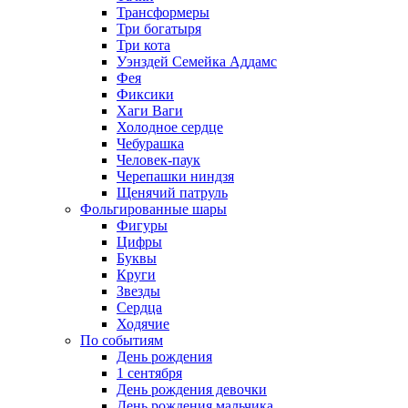
Трансформеры
Три богатыря
Три кота
Уэнздей Семейка Аддамс
Фея
Фиксики
Хаги Ваги
Холодное сердце
Чебурашка
Человек-паук
Черепашки ниндзя
Щенячий патруль
Фольгированные шары
Фигуры
Цифры
Буквы
Круги
Звезды
Сердца
Ходячие
По событиям
День рождения
1 сентября
День рождения девочки
День рождения мальчика