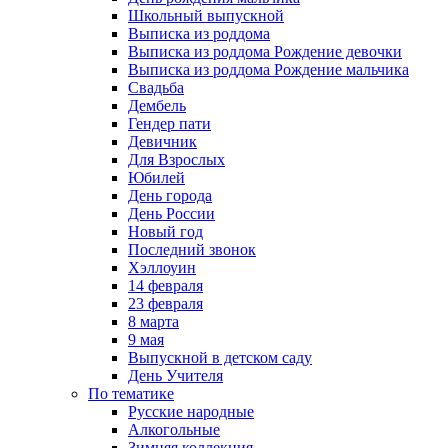
Школьный выпускной
Выписка из роддома
Выписка из роддома Рождение девочки
Выписка из роддома Рождение мальчика
Свадьба
Дембель
Гендер пати
Девичник
Для Взрослых
Юбилей
День города
День России
Новый год
Последний звонок
Хэллоуин
14 февраля
23 февраля
8 марта
9 мая
Выпускной в детском саду
День Учителя
По тематике
Русские народные
Алкогольные
Зимняя коллекция