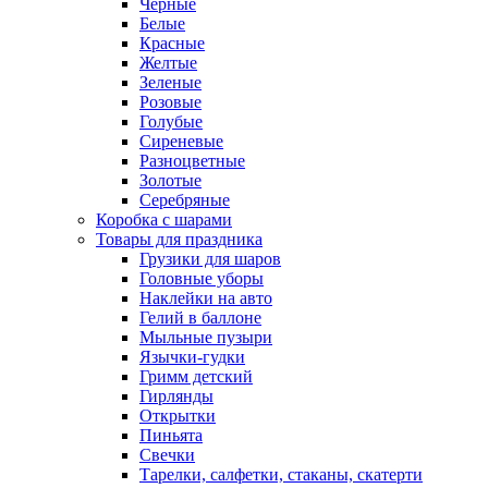
Черные
Белые
Красные
Желтые
Зеленые
Розовые
Голубые
Сиреневые
Разноцветные
Золотые
Серебряные
Коробка с шарами
Товары для праздника
Грузики для шаров
Головные уборы
Наклейки на авто
Гелий в баллоне
Мыльные пузыри
Язычки-гудки
Гримм детский
Гирлянды
Открытки
Пиньята
Свечки
Тарелки, салфетки, стаканы, скатерти