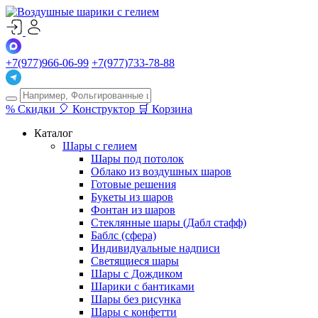
+7(977)966-06-99
+7(977)733-78-88
%
Скидки
🎈
Конструктор
🛒
Корзина
Каталог
Шары с гелием
Шары под потолок
Облако из воздушных шаров
Готовые решения
Букеты из шаров
Фонтан из шаров
Стеклянные шары (Дабл стафф)
Баблс (сфера)
Индивидуальные надписи
Светящиеся шары
Шары с Дождиком
Шарики с бантиками
Шары без рисунка
Шары с конфетти