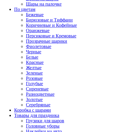
Шары на палочке
По цветам
Бежевые
Бирюзовые и Тиффани
Коричневые и Кофейные
Оранжевые
Персиковые и Кремовые
Прозрачные шарики
Фиолетовые
Черные
Белые
Красные
Желтые
Зеленые
Розовые
Голубые
Сиреневые
Разноцветные
Золотые
Серебряные
Коробка с шарами
Товары для праздника
Грузики для шаров
Головные уборы
Наклейки на авто