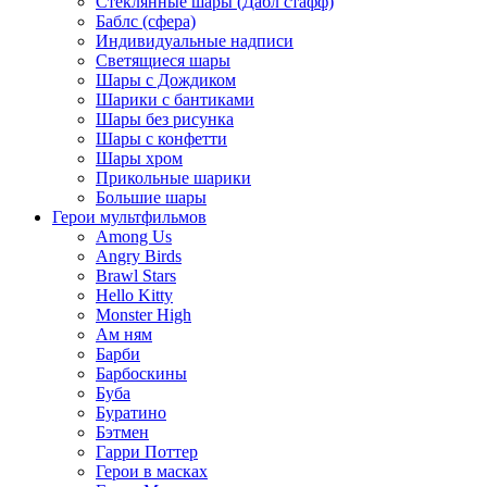
Стеклянные шары (Дабл стафф)
Баблс (сфера)
Индивидуальные надписи
Светящиеся шары
Шары с Дождиком
Шарики с бантиками
Шары без рисунка
Шары с конфетти
Шары хром
Прикольные шарики
Большие шары
Герои мультфильмов
Among Us
Angry Birds
Brawl Stars
Hello Kitty
Monster High
Ам ням
Барби
Барбоскины
Буба
Буратино
Бэтмен
Гарри Поттер
Герои в масках