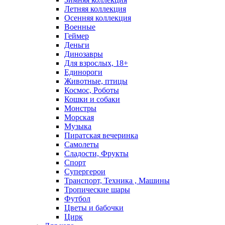
Летняя коллекция
Осенняя коллекция
Военные
Геймер
Деньги
Динозавры
Для взрослых, 18+
Единороги
Животные, птицы
Космос, Роботы
Кошки и собаки
Монстры
Морская
Музыка
Пиратская вечеринка
Самолеты
Сладости, Фрукты
Спорт
Супергерои
Транспорт, Техника , Машины
Тропические шары
Футбол
Цветы и бабочки
Цирк