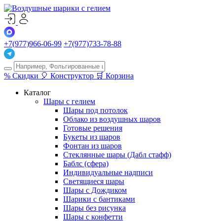
+7(977)966-06-99
+7(977)733-78-88
%
Скидки
🎈
Конструктор
🛒
Корзина
Каталог
Шары с гелием
Шары под потолок
Облако из воздушных шаров
Готовые решения
Букеты из шаров
Фонтан из шаров
Стеклянные шары (Дабл стафф)
Баблс (сфера)
Индивидуальные надписи
Светящиеся шары
Шары с Дождиком
Шарики с бантиками
Шары без рисунка
Шары с конфетти