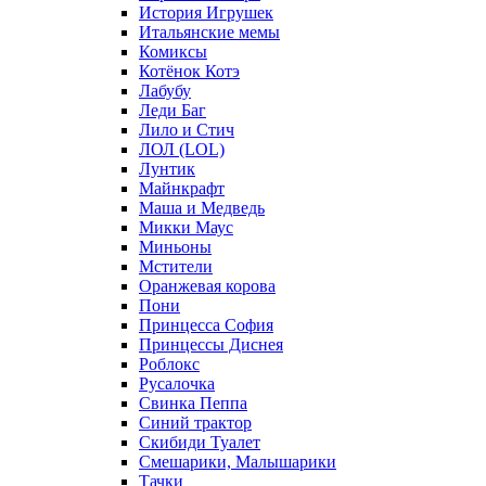
История Игрушек
Итальянские мемы
Комиксы
Котёнок Котэ
Лабубу
Леди Баг
Лило и Стич
ЛОЛ (LOL)
Лунтик
Майнкрафт
Маша и Медведь
Микки Маус
Миньоны
Мстители
Оранжевая корова
Пони
Принцесса София
Принцессы Диснея
Роблокс
Русалочка
Свинка Пеппа
Синий трактор
Скибиди Туалет
Смешарики, Малышарики
Тачки