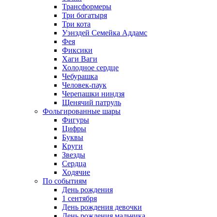
Трансформеры
Три богатыря
Три кота
Уэнздей Семейка Аддамс
Фея
Фиксики
Хаги Ваги
Холодное сердце
Чебурашка
Человек-паук
Черепашки ниндзя
Щенячий патруль
Фольгированные шары
Фигуры
Цифры
Буквы
Круги
Звезды
Сердца
Ходячие
По событиям
День рождения
1 сентября
День рождения девочки
День рождения мальчика