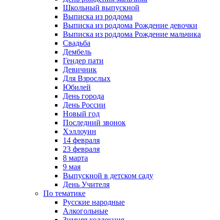
Школьный выпускной
Выписка из роддома
Выписка из роддома Рождение девочки
Выписка из роддома Рождение мальчика
Свадьба
Дембель
Гендер пати
Девичник
Для Взрослых
Юбилей
День города
День России
Новый год
Последний звонок
Хэллоуин
14 февраля
23 февраля
8 марта
9 мая
Выпускной в детском саду
День Учителя
По тематике
Русские народные
Алкогольные
Зимняя коллекция