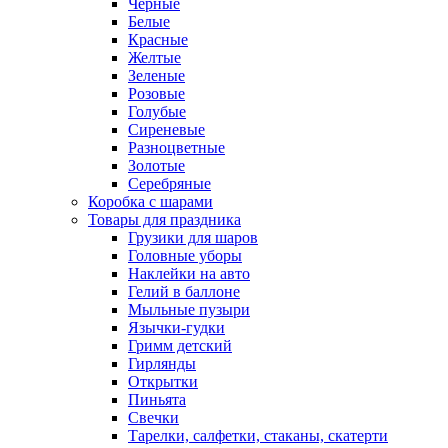
Черные
Белые
Красные
Желтые
Зеленые
Розовые
Голубые
Сиреневые
Разноцветные
Золотые
Серебряные
Коробка с шарами
Товары для праздника
Грузики для шаров
Головные уборы
Наклейки на авто
Гелий в баллоне
Мыльные пузыри
Язычки-гудки
Гримм детский
Гирлянды
Открытки
Пиньята
Свечки
Тарелки, салфетки, стаканы, скатерти