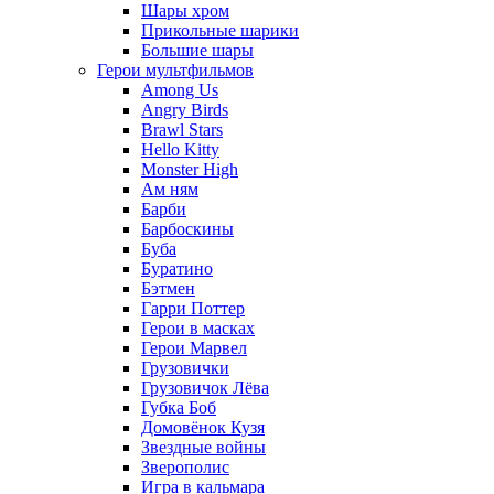
Шары хром
Прикольные шарики
Большие шары
Герои мультфильмов
Among Us
Angry Birds
Brawl Stars
Hello Kitty
Monster High
Ам ням
Барби
Барбоскины
Буба
Буратино
Бэтмен
Гарри Поттер
Герои в масках
Герои Марвел
Грузовички
Грузовичок Лёва
Губка Боб
Домовёнок Кузя
Звездные войны
Зверополис
Игра в кальмара