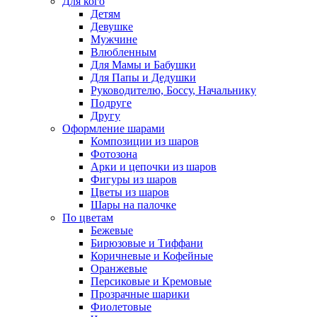
Для кого
Детям
Девушке
Мужчине
Влюбленным
Для Мамы и Бабушки
Для Папы и Дедушки
Руководителю, Боссу, Начальнику
Подруге
Другу
Оформление шарами
Композиции из шаров
Фотозона
Арки и цепочки из шаров
Фигуры из шаров
Цветы из шаров
Шары на палочке
По цветам
Бежевые
Бирюзовые и Тиффани
Коричневые и Кофейные
Оранжевые
Персиковые и Кремовые
Прозрачные шарики
Фиолетовые