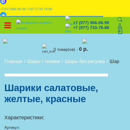
+7(977)966-06-99
+7(977)733-78-88
x
+7 (977) 966-06-99
УСТАНОВИТЕ НАШЕ ПРИЛОЖЕНИЕ!
+7 (977) 733-78-88
%
Скидки
🎈
Конструктор
🛒
Корзина
0 р.
0 товар(ов) -
Главная
Шары с гелием
Шары без рисунка
Шарики с
Шарики салатовые,
желтые, красные
Характеристики:
Артикул: