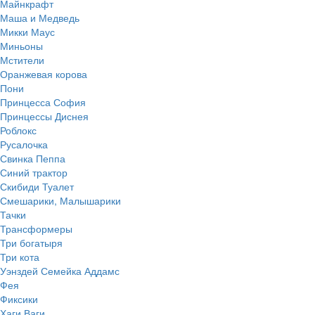
Майнкрафт
Маша и Медведь
Микки Маус
Миньоны
Мстители
Оранжевая корова
Пони
Принцесса София
Принцессы Диснея
Роблокс
Русалочка
Свинка Пеппа
Синий трактор
Скибиди Туалет
Смешарики, Малышарики
Тачки
Трансформеры
Три богатыря
Три кота
Уэнздей Семейка Аддамс
Фея
Фиксики
Хаги Ваги