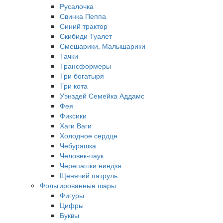
Русалочка
Свинка Пеппа
Синий трактор
Скибиди Туалет
Смешарики, Малышарики
Тачки
Трансформеры
Три богатыря
Три кота
Уэнздей Семейка Аддамс
Фея
Фиксики
Хаги Ваги
Холодное сердце
Чебурашка
Человек-паук
Черепашки ниндзя
Щенячий патруль
Фольгированные шары
Фигуры
Цифры
Буквы