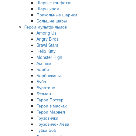
Шары с конфетти
Шары хром
Прикольные шарики
Большие шары
Герои мультфильмов
Among Us
Angry Birds
Brawl Stars
Hello Kitty
Monster High
Ам ням
Барби
Барбоскины
Буба
Буратино
Бэтмен
Гарри Поттер
Герои в масках
Герои Марвел
Грузовички
Грузовичок Лёва
Губка Боб