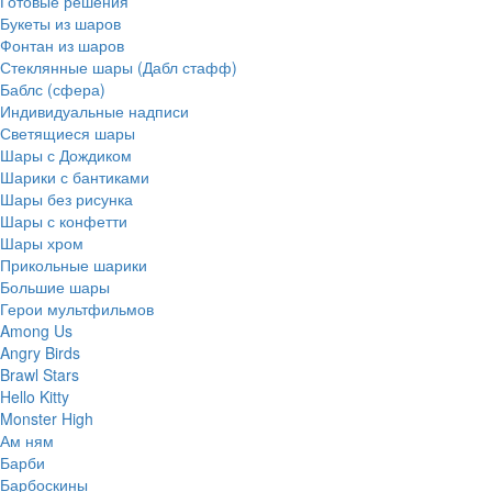
Готовые решения
Букеты из шаров
Фонтан из шаров
Стеклянные шары (Дабл стафф)
Баблс (сфера)
Индивидуальные надписи
Светящиеся шары
Шары с Дождиком
Шарики с бантиками
Шары без рисунка
Шары с конфетти
Шары хром
Прикольные шарики
Большие шары
Герои мультфильмов
Among Us
Angry Birds
Brawl Stars
Hello Kitty
Monster High
Ам ням
Барби
Барбоскины