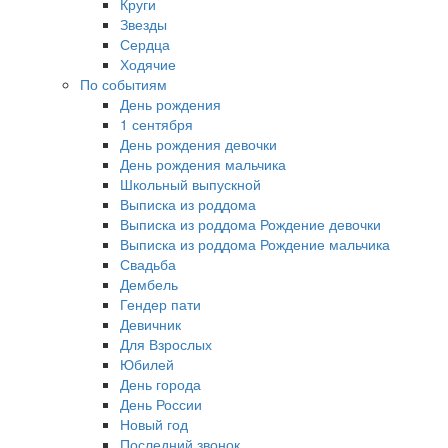
Круги
Звезды
Сердца
Ходячие
По событиям
День рождения
1 сентября
День рождения девочки
День рождения мальчика
Школьный выпускной
Выписка из роддома
Выписка из роддома Рождение девочки
Выписка из роддома Рождение мальчика
Свадьба
Дембель
Гендер пати
Девичник
Для Взрослых
Юбилей
День города
День России
Новый год
Последний звонок