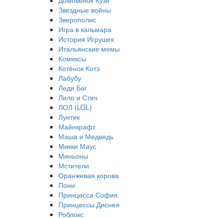
Домовёнок Кузя
Звездные войны
Зверополис
Игра в кальмара
История Игрушек
Итальянские мемы
Комиксы
Котёнок Котэ
Лабубу
Леди Баг
Лило и Стич
ЛОЛ (LOL)
Лунтик
Майнкрафт
Маша и Медведь
Микки Маус
Миньоны
Мстители
Оранжевая корова
Пони
Принцесса София
Принцессы Диснея
Роблокс