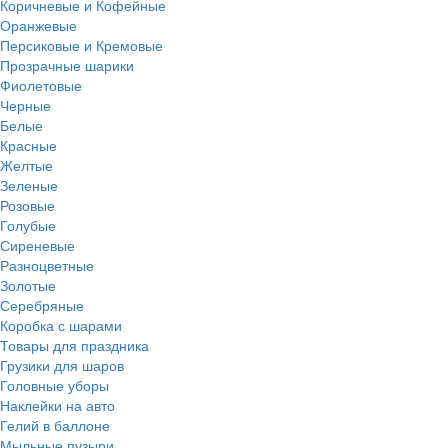
Коричневые и Кофейные
Оранжевые
Персиковые и Кремовые
Прозрачные шарики
Фиолетовые
Черные
Белые
Красные
Желтые
Зеленые
Розовые
Голубые
Сиреневые
Разноцветные
Золотые
Серебряные
Коробка с шарами
Товары для праздника
Грузики для шаров
Головные уборы
Наклейки на авто
Гелий в баллоне
Мыльные пузыри