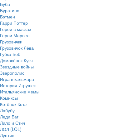
Буба
Буратино
Бэтмен
Гарри Поттер
Герои в масках
Герои Марвел
Грузовички
Грузовичок Лёва
Губка Боб
Домовёнок Кузя
Звездные войны
Зверополис
Игра в кальмара
История Игрушек
Итальянские мемы
Комиксы
Котёнок Котэ
Лабубу
Леди Баг
Лило и Стич
ЛОЛ (LOL)
Лунтик