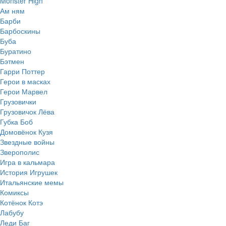
Monster High
Ам ням
Барби
Барбоскины
Буба
Буратино
Бэтмен
Гарри Поттер
Герои в масках
Герои Марвел
Грузовички
Грузовичок Лёва
Губка Боб
Домовёнок Кузя
Звездные войны
Зверополис
Игра в кальмара
История Игрушек
Итальянские мемы
Комиксы
Котёнок Котэ
Лабубу
Леди Баг