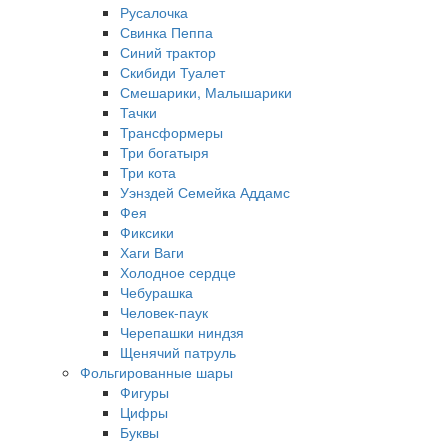
Русалочка
Свинка Пеппа
Синий трактор
Скибиди Туалет
Смешарики, Малышарики
Тачки
Трансформеры
Три богатыря
Три кота
Уэнздей Семейка Аддамс
Фея
Фиксики
Хаги Ваги
Холодное сердце
Чебурашка
Человек-паук
Черепашки ниндзя
Щенячий патруль
Фольгированные шары
Фигуры
Цифры
Буквы