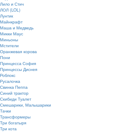
Лило и Стич
ЛОЛ (LOL)
Лунтик
Майнкрафт
Маша и Медведь
Микки Маус
Миньоны
Мстители
Оранжевая корова
Пони
Принцесса София
Принцессы Диснея
Роблокс
Русалочка
Свинка Пеппа
Синий трактор
Скибиди Туалет
Смешарики, Малышарики
Тачки
Трансформеры
Три богатыря
Три кота