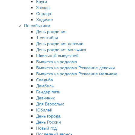
Круги
Звезды
Сердца
Ходячие
По событиям
День рождения
1 сентября
День рождения девочки
День рождения мальчика
Школьный выпускной
Выписка из роддома
Выписка из роддома Рождение девочки
Выписка из роддома Рождение мальчика
Свадьба
Дембель
Гендер пати
Девичник
Для Взрослых
Юбилей
День города
День России
Новый год
Последний звонок