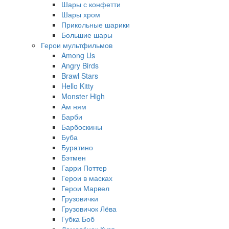
Шары с конфетти
Шары хром
Прикольные шарики
Большие шары
Герои мультфильмов
Among Us
Angry Birds
Brawl Stars
Hello Kitty
Monster High
Ам ням
Барби
Барбоскины
Буба
Буратино
Бэтмен
Гарри Поттер
Герои в масках
Герои Марвел
Грузовички
Грузовичок Лёва
Губка Боб