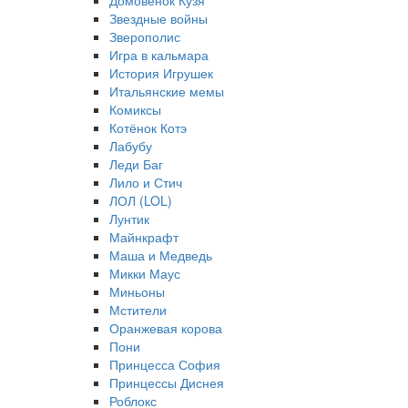
Домовёнок Кузя
Звездные войны
Зверополис
Игра в кальмара
История Игрушек
Итальянские мемы
Комиксы
Котёнок Котэ
Лабубу
Леди Баг
Лило и Стич
ЛОЛ (LOL)
Лунтик
Майнкрафт
Маша и Медведь
Микки Маус
Миньоны
Мстители
Оранжевая корова
Пони
Принцесса София
Принцессы Диснея
Роблокс