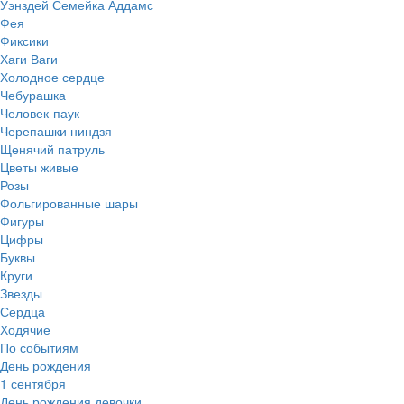
Уэнздей Семейка Аддамс
Фея
Фиксики
Хаги Ваги
Холодное сердце
Чебурашка
Человек-паук
Черепашки ниндзя
Щенячий патруль
Цветы живые
Розы
Фольгированные шары
Фигуры
Цифры
Буквы
Круги
Звезды
Сердца
Ходячие
По событиям
День рождения
1 сентября
День рождения девочки