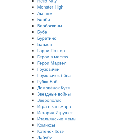
Hello Kitty
Monster High
Ам ням
Барби
Барбоскины
Буба
Буратино
Бэтмен
Гарри Поттер
Герои в масках
Герои Марвел
Грузовички
Грузовичок Лёва
Губка Боб
Домовёнок Кузя
Звездные войны
Зверополис
Игра в кальмара
История Игрушек
Итальянские мемы
Комиксы
Котёнок Котэ
Лабубу