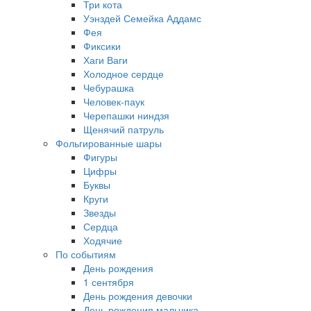
Три кота
Уэнздей Семейка Аддамс
Фея
Фиксики
Хаги Ваги
Холодное сердце
Чебурашка
Человек-паук
Черепашки ниндзя
Щенячий патруль
Фольгированные шары
Фигуры
Цифры
Буквы
Круги
Звезды
Сердца
Ходячие
По событиям
День рождения
1 сентября
День рождения девочки
День рождения мальчика