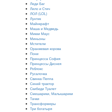
Леди Баг
Лило и Стич
ЛОЛ (LOL)
Лунтик
Майнкрафт
Маша и Медведь
Микки Маус
Миньоны
Мстители
Оранжевая корова
Пони
Принцесса София
Принцессы Диснея
Роблокс
Русалочка
Свинка Пеппа
Синий трактор
Скибиди Туалет
Смешарики, Малышарики
Тачки
Трансформеры
Три богатыря