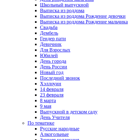
Школьный выпускной
Выписка из роддома
Выписка из роддома Рождение девочки
Выписка из роддома Рождение мальчика
Свадьба
Дембель
Гендер пати
Девичник
Для Взрослых
Юбилей
День города
День России
Новый год
Последний звонок
Хэллоуин
14 февраля
23 февраля
8 марта
9 мая
Выпускной в детском саду
День Учителя
По тематике
Русские народные
Алкогольные
Зимняя коллекция