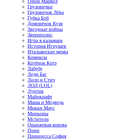
Герои Марвел
Грузовички
Грузовичок Лёва
Губка Боб
Домовёнок Кузя
Звездные войны
Зверополис
Игра в кальмара
История Игрушек
Итальянские мемы
Комиксы
Котёнок Котэ
Лабубу
Леди Баг
Лило и Стич
ЛОЛ (LOL)
Лунтик
Майнкрафт
Маша и Медведь
Микки Маус
Миньоны
Мстители
Оранжевая корова
Пони
Принцесса София