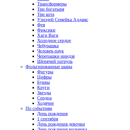
Трансформеры
Три богатыря
Три кота
Уэнздей Семейка Аддамс
Фея
Фиксики
Хаги Ваги
Холодное сердце
Чебурашка
Человек-паук
Черепашки ниндзя
Щенячий патруль
Фольгированные шары
Фигуры
Цифры
Буквы
Круги
Звезды
Сердца
Ходячие
По событиям
День рождения
1 сентября
День рождения девочки
День рождения мальчика