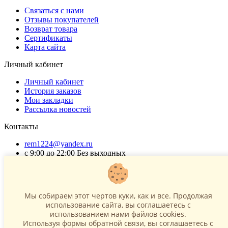
Связаться с нами
Отзывы покупателей
Возврат товара
Сертификаты
Карта сайта
Личный кабинет
Личный кабинет
История заказов
Мои закладки
Рассылка новостей
Контакты
rem1224@yandex.ru
с 9:00 до 22:00 Без выходных
Г. Москва ул. Коровинское шоссе 35 стр 2
ОГРНИП 318502900040868
ИНН 771120321428
Мы собираем этот чертов куки, как и все. Продолжая
использование сайта, вы соглашаетесь c
(с) 2015 - 2026 “SharLime”, копирование контента запрещено и
использованием нами файлов cookies.
преследуется законом!
Используя формы обратной связи, вы соглашаетесь с