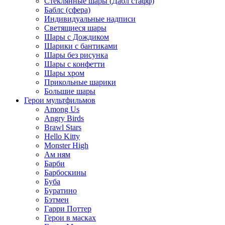
Стеклянные шары (Дабл стафф)
Баблс (сфера)
Индивидуальные надписи
Светящиеся шары
Шары с Дождиком
Шарики с бантиками
Шары без рисунка
Шары с конфетти
Шары хром
Прикольные шарики
Большие шары
Герои мультфильмов
Among Us
Angry Birds
Brawl Stars
Hello Kitty
Monster High
Ам ням
Барби
Барбоскины
Буба
Буратино
Бэтмен
Гарри Поттер
Герои в масках