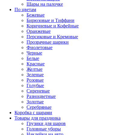
Шары на палочке
По цветам
Бежевые
Бирюзовые и Тиффани
Коричневые и Кофейные
Оранжевые
Персиковые и Кремовые
Прозрачные шарики
Фиолетовые
Черные
Белые
Красные
Желтые
Зеленые
Розовые
Голубые
Сиреневые
Разноцветные
Золотые
Серебряные
Коробка с шарами
Товары для праздника
Грузики для шаров
Головные уборы
Наклейки на авто