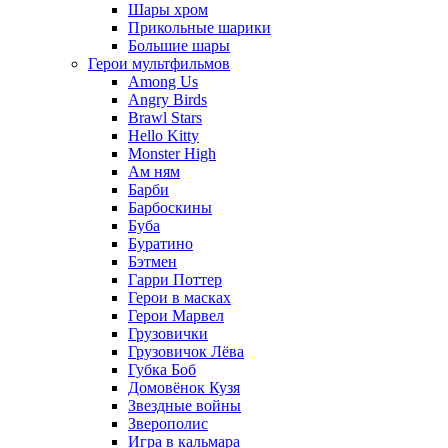
Шары хром
Прикольные шарики
Большие шары
Герои мультфильмов
Among Us
Angry Birds
Brawl Stars
Hello Kitty
Monster High
Ам ням
Барби
Барбоскины
Буба
Буратино
Бэтмен
Гарри Поттер
Герои в масках
Герои Марвел
Грузовички
Грузовичок Лёва
Губка Боб
Домовёнок Кузя
Звездные войны
Зверополис
Игра в кальмара