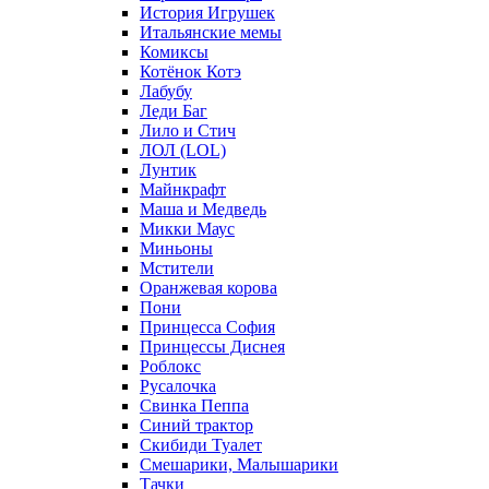
История Игрушек
Итальянские мемы
Комиксы
Котёнок Котэ
Лабубу
Леди Баг
Лило и Стич
ЛОЛ (LOL)
Лунтик
Майнкрафт
Маша и Медведь
Микки Маус
Миньоны
Мстители
Оранжевая корова
Пони
Принцесса София
Принцессы Диснея
Роблокс
Русалочка
Свинка Пеппа
Синий трактор
Скибиди Туалет
Смешарики, Малышарики
Тачки