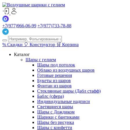
+7(977)966-06-99
+7(977)733-78-88
%
Скидки
🎈
Конструктор
🛒
Корзина
Каталог
Шары с гелием
Шары под потолок
Облако из воздушных шаров
Готовые решения
Букеты из шаров
Фонтан из шаров
Стеклянные шары (Дабл стафф)
Баблс (сфера)
Индивидуальные надписи
Светящиеся шары
Шары с Дождиком
Шарики с бантиками
Шары без рисунка
Шары с конфетти