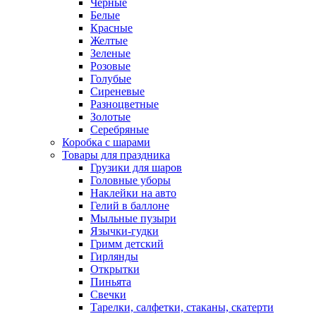
Черные
Белые
Красные
Желтые
Зеленые
Розовые
Голубые
Сиреневые
Разноцветные
Золотые
Серебряные
Коробка с шарами
Товары для праздника
Грузики для шаров
Головные уборы
Наклейки на авто
Гелий в баллоне
Мыльные пузыри
Язычки-гудки
Гримм детский
Гирлянды
Открытки
Пиньята
Свечки
Тарелки, салфетки, стаканы, скатерти