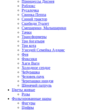
Принцессы Диснея
Роблокс
Русалочка
Свинка Пеппа
Синий трактор
Скибиди Туалет
Смешарики, Малышарики
Тачки
Трансформеры
Три богатыря
Три кота
Уэнздей Семейка Аддамс
Фея
Фиксики
Хаги Ваги
Холодное сердце
Чебурашка
Человек-паук
Черепашки ниндзя
Щенячий патруль
Цветы живые
Розы
Фольгированные шары
Фигуры
Цифры