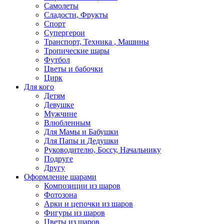
Самолеты
Сладости, Фрукты
Спорт
Супергерои
Транспорт, Техника , Машины
Тропические шары
Футбол
Цветы и бабочки
Цирк
Для кого
Детям
Девушке
Мужчине
Влюбленным
Для Мамы и Бабушки
Для Папы и Дедушки
Руководителю, Боссу, Начальнику
Подруге
Другу
Оформление шарами
Композиции из шаров
Фотозона
Арки и цепочки из шаров
Фигуры из шаров
Цветы из шаров