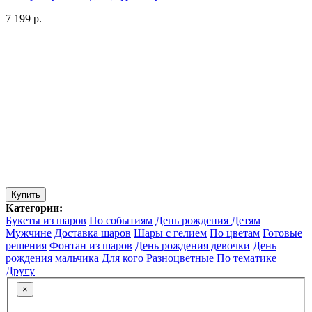
7 199 р.
Купить
Категории:
Букеты из шаров
По событиям
День рождения
Детям
Мужчине
Доставка шаров
Шары с гелием
По цветам
Готовые
решения
Фонтан из шаров
День рождения девочки
День
рождения мальчика
Для кого
Разноцветные
По тематике
Другу
×