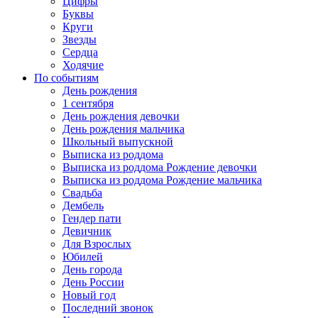
Цифры
Буквы
Круги
Звезды
Сердца
Ходячие
По событиям
День рождения
1 сентября
День рождения девочки
День рождения мальчика
Школьный выпускной
Выписка из роддома
Выписка из роддома Рождение девочки
Выписка из роддома Рождение мальчика
Свадьба
Дембель
Гендер пати
Девичник
Для Взрослых
Юбилей
День города
День России
Новый год
Последний звонок