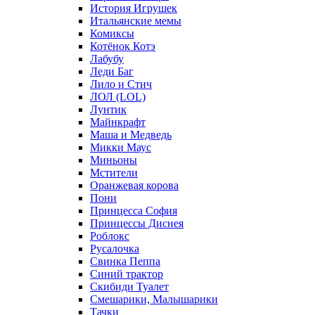
История Игрушек
Итальянские мемы
Комиксы
Котёнок Котэ
Лабубу
Леди Баг
Лило и Стич
ЛОЛ (LOL)
Лунтик
Майнкрафт
Маша и Медведь
Микки Маус
Миньоны
Мстители
Оранжевая корова
Пони
Принцесса София
Принцессы Диснея
Роблокс
Русалочка
Свинка Пеппа
Синий трактор
Скибиди Туалет
Смешарики, Малышарики
Тачки