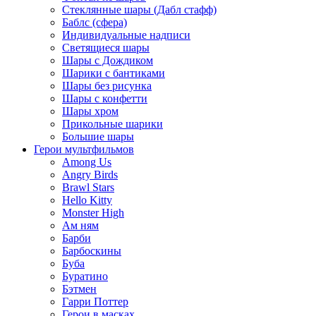
Стеклянные шары (Дабл стафф)
Баблс (сфера)
Индивидуальные надписи
Светящиеся шары
Шары с Дождиком
Шарики с бантиками
Шары без рисунка
Шары с конфетти
Шары хром
Прикольные шарики
Большие шары
Герои мультфильмов
Among Us
Angry Birds
Brawl Stars
Hello Kitty
Monster High
Ам ням
Барби
Барбоскины
Буба
Буратино
Бэтмен
Гарри Поттер
Герои в масках