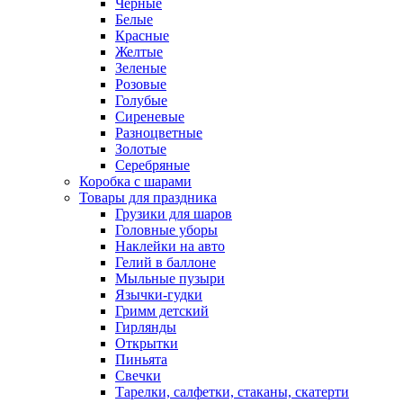
Черные
Белые
Красные
Желтые
Зеленые
Розовые
Голубые
Сиреневые
Разноцветные
Золотые
Серебряные
Коробка с шарами
Товары для праздника
Грузики для шаров
Головные уборы
Наклейки на авто
Гелий в баллоне
Мыльные пузыри
Язычки-гудки
Гримм детский
Гирлянды
Открытки
Пиньята
Свечки
Тарелки, салфетки, стаканы, скатерти