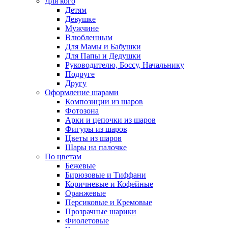
Для кого
Детям
Девушке
Мужчине
Влюбленным
Для Мамы и Бабушки
Для Папы и Дедушки
Руководителю, Боссу, Начальнику
Подруге
Другу
Оформление шарами
Композиции из шаров
Фотозона
Арки и цепочки из шаров
Фигуры из шаров
Цветы из шаров
Шары на палочке
По цветам
Бежевые
Бирюзовые и Тиффани
Коричневые и Кофейные
Оранжевые
Персиковые и Кремовые
Прозрачные шарики
Фиолетовые