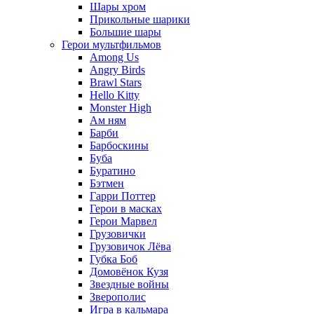
Шары хром
Прикольные шарики
Большие шары
Герои мультфильмов
Among Us
Angry Birds
Brawl Stars
Hello Kitty
Monster High
Ам ням
Барби
Барбоскины
Буба
Буратино
Бэтмен
Гарри Поттер
Герои в масках
Герои Марвел
Грузовички
Грузовичок Лёва
Губка Боб
Домовёнок Кузя
Звездные войны
Зверополис
Игра в кальмара