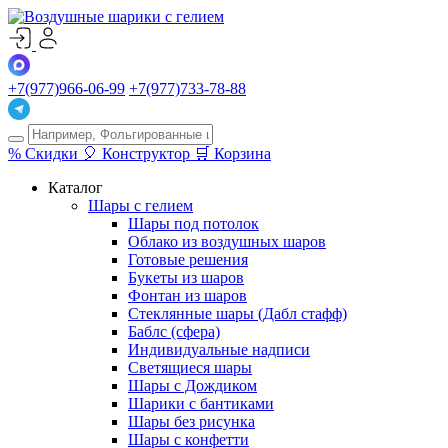
+7(977)966-06-99
+7(977)733-78-88
%
Скидки
🎈
Конструктор
🛒
Корзина
Каталог
Шары с гелием
Шары под потолок
Облако из воздушных шаров
Готовые решения
Букеты из шаров
Фонтан из шаров
Стеклянные шары (Дабл стафф)
Баблс (сфера)
Индивидуальные надписи
Светящиеся шары
Шары с Дождиком
Шарики с бантиками
Шары без рисунка
Шары с конфетти