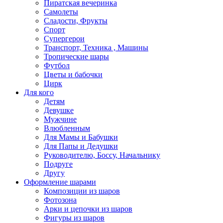
Пиратская вечеринка
Самолеты
Сладости, Фрукты
Спорт
Супергерои
Транспорт, Техника , Машины
Тропические шары
Футбол
Цветы и бабочки
Цирк
Для кого
Детям
Девушке
Мужчине
Влюбленным
Для Мамы и Бабушки
Для Папы и Дедушки
Руководителю, Боссу, Начальнику
Подруге
Другу
Оформление шарами
Композиции из шаров
Фотозона
Арки и цепочки из шаров
Фигуры из шаров