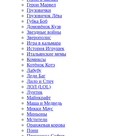
Герои Марвел
Грузовички
Грузовичок Лёва
Губка Боб
Домовёнок Кузя
Звездные войны
Зверополис
Игра в кальмара
История Игрушек
Итальянские мемы
Комиксы
Котёнок Котэ
Лабубу
Леди Баг
Лило и Стич
ЛОЛ (LOL)
Лунтик
Майнкрафт
Маша и Медведь
Микки Маус
Миньоны
Мстители
Оранжевая корова
Пони
Принцесса София