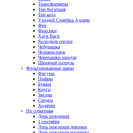
Трансформеры
Три богатыря
Три кота
Уэнздей Семейка Аддамс
Фея
Фиксики
Хаги Ваги
Холодное сердце
Чебурашка
Человек-паук
Черепашки ниндзя
Щенячий патруль
Фольгированные шары
Фигуры
Цифры
Буквы
Круги
Звезды
Сердца
Ходячие
По событиям
День рождения
1 сентября
День рождения девочки
День рождения мальчика