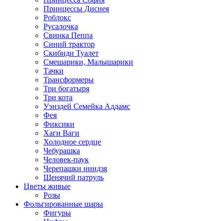
Принцессы Диснея
Роблокс
Русалочка
Свинка Пеппа
Синий трактор
Скибиди Туалет
Смешарики, Малышарики
Тачки
Трансформеры
Три богатыря
Три кота
Уэнздей Семейка Аддамс
Фея
Фиксики
Хаги Ваги
Холодное сердце
Чебурашка
Человек-паук
Черепашки ниндзя
Щенячий патруль
Цветы живые
Розы
Фольгированные шары
Фигуры