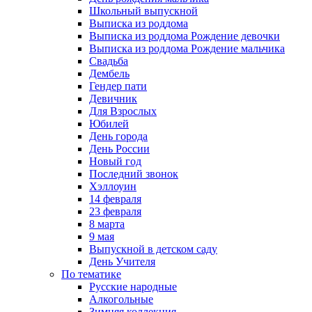
Школьный выпускной
Выписка из роддома
Выписка из роддома Рождение девочки
Выписка из роддома Рождение мальчика
Свадьба
Дембель
Гендер пати
Девичник
Для Взрослых
Юбилей
День города
День России
Новый год
Последний звонок
Хэллоуин
14 февраля
23 февраля
8 марта
9 мая
Выпускной в детском саду
День Учителя
По тематике
Русские народные
Алкогольные
Зимняя коллекция