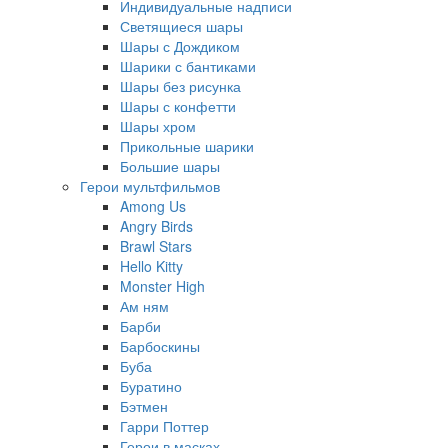
Индивидуальные надписи
Светящиеся шары
Шары с Дождиком
Шарики с бантиками
Шары без рисунка
Шары с конфетти
Шары хром
Прикольные шарики
Большие шары
Герои мультфильмов
Among Us
Angry Birds
Brawl Stars
Hello Kitty
Monster High
Ам ням
Барби
Барбоскины
Буба
Буратино
Бэтмен
Гарри Поттер
Герои в масках