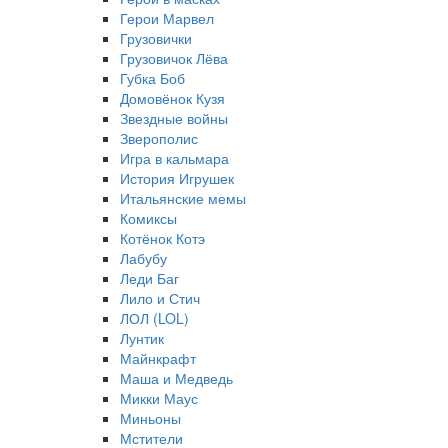
Герои Марвел
Грузовички
Грузовичок Лёва
Губка Боб
Домовёнок Кузя
Звездные войны
Зверополис
Игра в кальмара
История Игрушек
Итальянские мемы
Комиксы
Котёнок Котэ
Лабубу
Леди Баг
Лило и Стич
ЛОЛ (LOL)
Лунтик
Майнкрафт
Маша и Медведь
Микки Маус
Миньоны
Мстители