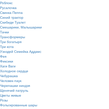
Роблокс
Русалочка
Свинка Пеппа
Синий трактор
Скибиди Туалет
Смешарики, Малышарики
Тачки
Трансформеры
Три богатыря
Три кота
Уэнздей Семейка Аддамс
Фея
Фиксики
Хаги Ваги
Холодное сердце
Чебурашка
Человек-паук
Черепашки ниндзя
Щенячий патруль
Цветы живые
Розы
Фольгированные шары