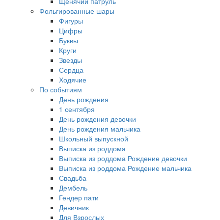
Щенячий патруль
Фольгированные шары
Фигуры
Цифры
Буквы
Круги
Звезды
Сердца
Ходячие
По событиям
День рождения
1 сентября
День рождения девочки
День рождения мальчика
Школьный выпускной
Выписка из роддома
Выписка из роддома Рождение девочки
Выписка из роддома Рождение мальчика
Свадьба
Дембель
Гендер пати
Девичник
Для Взрослых