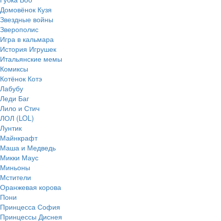
Домовёнок Кузя
Звездные войны
Зверополис
Игра в кальмара
История Игрушек
Итальянские мемы
Комиксы
Котёнок Котэ
Лабубу
Леди Баг
Лило и Стич
ЛОЛ (LOL)
Лунтик
Майнкрафт
Маша и Медведь
Микки Маус
Миньоны
Мстители
Оранжевая корова
Пони
Принцесса София
Принцессы Диснея