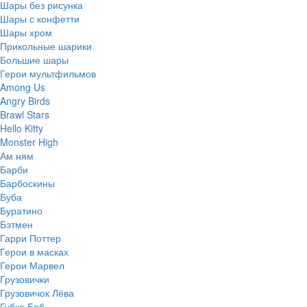
Шары без рисунка
Шары с конфетти
Шары хром
Прикольные шарики
Большие шары
Герои мультфильмов
Among Us
Angry Birds
Brawl Stars
Hello Kitty
Monster High
Ам ням
Барби
Барбоскины
Буба
Буратино
Бэтмен
Гарри Поттер
Герои в масках
Герои Марвел
Грузовички
Грузовичок Лёва
Губка Боб