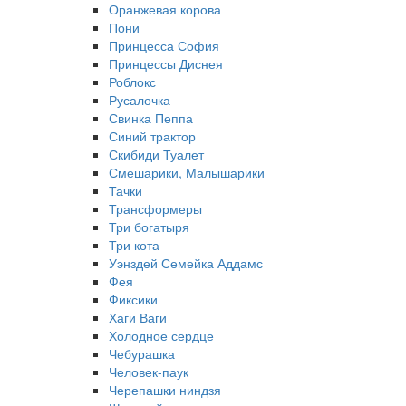
Оранжевая корова
Пони
Принцесса София
Принцессы Диснея
Роблокс
Русалочка
Свинка Пеппа
Синий трактор
Скибиди Туалет
Смешарики, Малышарики
Тачки
Трансформеры
Три богатыря
Три кота
Уэнздей Семейка Аддамс
Фея
Фиксики
Хаги Ваги
Холодное сердце
Чебурашка
Человек-паук
Черепашки ниндзя