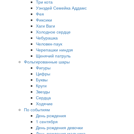
Три кота
Уэнздей Семейка Аддамс
Фея
Фиксики
Хаги Ваги
Холодное сердце
Чебурашка
Человек-паук
Черепашки ниндзя
Щенячий патруль
Фольгированные шары
Фигуры
Цифры
Буквы
Круги
Звезды
Сердца
Ходячие
По событиям
День рождения
1 сентября
День рождения девочки
День рождения мальчика