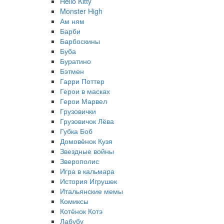
Hello Kitty
Monster High
Ам ням
Барби
Барбоскины
Буба
Буратино
Бэтмен
Гарри Поттер
Герои в масках
Герои Марвел
Грузовички
Грузовичок Лёва
Губка Боб
Домовёнок Кузя
Звездные войны
Зверополис
Игра в кальмара
История Игрушек
Итальянские мемы
Комиксы
Котёнок Котэ
Лабубу