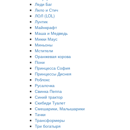
Леди Баг
Лило и Стич
ЛОЛ (LOL)
Лунтик
Майнкрафт
Маша и Медведь
Микки Маус
Миньоны
Мстители
Оранжевая корова
Пони
Принцесса София
Принцессы Диснея
Роблокс
Русалочка
Свинка Пеппа
Синий трактор
Скибиди Туалет
Смешарики, Малышарики
Тачки
Трансформеры
Три богатыря