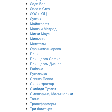
Леди Баг
Лило и Стич
ЛОЛ (LOL)
Лунтик
Майнкрафт
Маша и Медведь
Микки Маус
Миньоны
Мстители
Оранжевая корова
Пони
Принцесса София
Принцессы Диснея
Роблокс
Русалочка
Свинка Пеппа
Синий трактор
Скибиди Туалет
Смешарики, Малышарики
Тачки
Трансформеры
Три богатыря