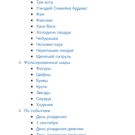
Три кота
Уэнздей Семейка Аддамс
Фея
Фиксики
Хаги Ваги
Холодное сердце
Чебурашка
Человек-паук
Черепашки ниндзя
Щенячий патруль
Фольгированные шары
Фигуры
Цифры
Буквы
Круги
Звезды
Сердца
Ходячие
По событиям
День рождения
1 сентября
День рождения девочки
День рождения мальчика