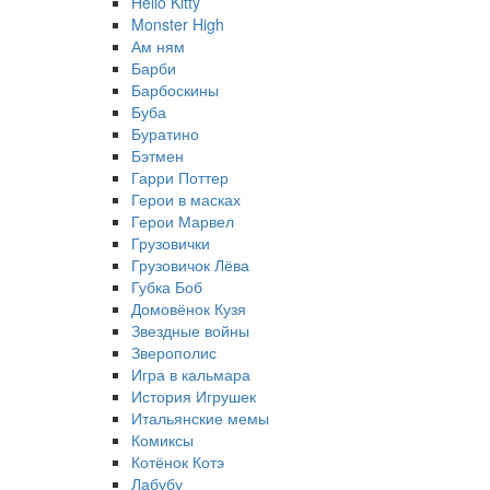
Hello Kitty
Monster High
Ам ням
Барби
Барбоскины
Буба
Буратино
Бэтмен
Гарри Поттер
Герои в масках
Герои Марвел
Грузовички
Грузовичок Лёва
Губка Боб
Домовёнок Кузя
Звездные войны
Зверополис
Игра в кальмара
История Игрушек
Итальянские мемы
Комиксы
Котёнок Котэ
Лабубу